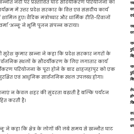
 खन्नौत नदी पर प्रस्तावित घाट सौंदर्यीकरण परियोजना का
नक्
परम
रम में उत्तर प्रदेश सरकार के वित्त एवं संसदीय कार्य
दर्
ें शामिल हुए। वैदिक मंत्रोच्चार और धार्मिक रीति-रिवाजों
वर्मा ‘अन्नू’ ने भूमि पूजन संपन्न कराया।
नक्
परम
ना
पु
री सुरेश कुमार खन्ना ने कहा कि प्रदेश सरकार नगरों के
बिह
्वजनिक स्थलों के सौंदर्यीकरण के लिए लगातार कार्य
ना
र्यीकरण परियोजना के पूरा होने के बाद शाहजहांपुर को एक
पु
ुरक्षित एवं आधुनिक सार्वजनिक स्थल उपलब्ध होगा।
क्
तेज
नाएं न केवल शहर की सुंदरता बढ़ाती हैं बल्कि पर्यटन
होग
हित करती हैं।
खि
सऊ
रा
धमा
न्नू’ ने कहा कि क्षेत्र के लोगों की लंबे समय से खन्नौत घाट