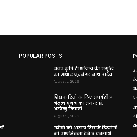
P
POPULAR POSTS
ि
सतत कृषि ही भविष्य की समृद्धि
उत
का आधार: भुवनेश्वर नाथ पांडेय
दे
August 7, 2026
अन
शिक्षक हितों के लिए संघर्षशील
N
नेतृत्व चुनने का समय: डॉ.
राष
शरदेन्दु त्रिपाठी
गो
August 7, 2026
स
ों
गरीबों को आवास दिलाने दिव्यांगों
को प्राथमिकता देने व धनराशि