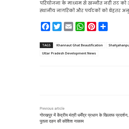
परियोजना के माध्यम से खन्नौत नदी तट को 
स्थानीय नागरिकों और पर्यटकों को बेहतर अनुभ
F
T
E
W
Pi
S
a
w
m
h
nt
h
c
itt
ai
a
er
ar
TAGS
Khannaut Ghat Beautification
Shahjahanpu
e
er
l
ts
e
e
Uttar Pradesh Development News
b
A
st
o
p
o
p
Share
k
Previous article
गोरखपुर में केंद्रीय मंत्री धर्मेंद्र प्रधान के खिलाफ प्रदर्शन,
पुतला दहन की कोशिश नाकाम