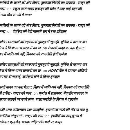
सलियों के खात्मे की ओर बिहार, कुख्यात गिरोहों का सफाया - राष्ट्र की
्परा
स्कूल जाते समय कंबाइन की चपेट में आए भाई-बहन की
on
दनाक मौत से गांव में मातम
सलियों के खात्मे की ओर बिहार, कुख्यात गिरोहों का सफाया - राष्ट्र की
्परा
देवरिया की बेटी पल्लवी राय ने रचा इतिहास
on
बालिग छात्राओं की रहस्यमयी गुमशुदगी सुलझी, पूर्णिया से बरामद कर
लिस ने किया मानव तस्करी का ख
तेजस्वी यादव का बड़ा ऐलान:
on
ार में जाति-धर्म नहीं, विकास की राजनीति होगी एजेंडा
बालिग छात्राओं की रहस्यमयी गुमशुदगी सुलझी, पूर्णिया से बरामद कर
लिस ने किया मानव तस्करी का ख
HDFC बैंक ने वायरल ऑडियो
on
लिप पर दी सफाई, कर्मचारी होने से किया इनकार
स्वी यादव का बड़ा ऐलान: बिहार में जाति-धर्म नहीं, विकास की राजनीति
ी एजेंडा - राष्ट्र की परम्
फ्रांस में हाहाकार: मैक्रॉन सरकार के
on
लाफ सड़कों पर उतरे लोग, बजट कटौती के विरोध में प्रदर्शन
दी अरब-पाकिस्तान रक्षा समझौता- इस्लामिक नाटो की नींव या नया भू-
जनीतिक संतुलन? - राष्ट्र की परम
एबीवीपी का डीयू चुनाव में
on
केदार प्रदर्शन, अध्यक्ष सहित तीन पदों पर कब्ज़ा