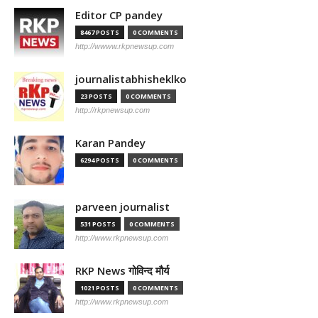
Editor CP pandey
8467 POSTS
0 COMMENTS
http://wwww.rkpnewsup.com
journalistabhisheklko
23 POSTS
0 COMMENTS
http://rkpnewsup.com
Karan Pandey
6294 POSTS
0 COMMENTS
parveen journalist
531 POSTS
0 COMMENTS
http://www.rkpnewsup.com
RKP News गोविन्द मौर्य
1021 POSTS
0 COMMENTS
http://www.rkpnewsup.com