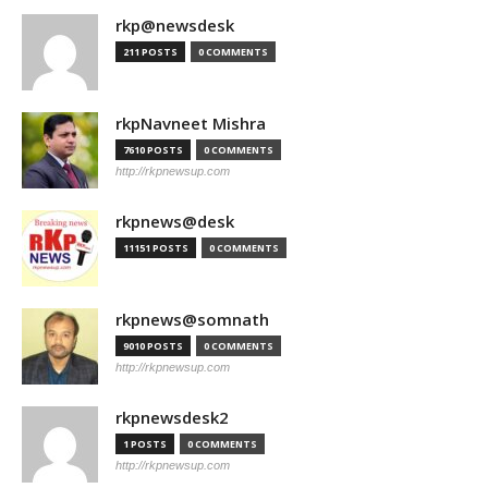
rkp@newsdesk
211 POSTS
0 COMMENTS
rkpNavneet Mishra
7610 POSTS
0 COMMENTS
http://rkpnewsup.com
rkpnews@desk
11151 POSTS
0 COMMENTS
rkpnews@somnath
9010 POSTS
0 COMMENTS
http://rkpnewsup.com
rkpnewsdesk2
1 POSTS
0 COMMENTS
http://rkpnewsup.com