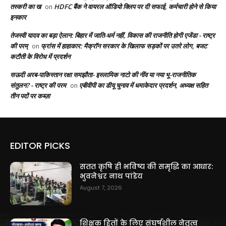
तस्करी का ख
HDFC बैंक ने वायरल ऑडियो क्लिप पर दी सफाई, कर्मचारी होने से किया
on
इनकार
तेजस्वी यादव का बड़ा ऐलान: बिहार में जाति-धर्म नहीं, विकास की राजनीति होगी एजेंडा - राष्ट्र
की परम्
फ्रांस में हाहाकार: मैक्रॉन सरकार के खिलाफ सड़कों पर उतरे लोग, बजट
on
कटौती के विरोध में प्रदर्शन
सऊदी अरब-पाकिस्तान रक्षा समझौता- इस्लामिक नाटो की नींव या नया भू-राजनीतिक
संतुलन? - राष्ट्र की परम
एबीवीपी का डीयू चुनाव में धमाकेदार प्रदर्शन, अध्यक्ष सहित
on
तीन पदों पर कब्ज़ा
EDITOR PICKS
सतत कृषि ही भविष्य की समृद्धि का आधार:
भुवनेश्वर नाथ पांडेय
August 7, 2026
शिक्षक हितों के लिए संघर्षशील नेतृत्व