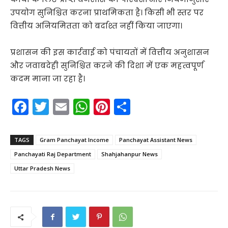
उपयोग सुनिश्चित करना प्राथमिकता है। किसी भी स्तर पर
वित्तीय अनियमितता को बर्दाश्त नहीं किया जाएगा।
प्रशासन की इस कार्रवाई को पंचायतों में वित्तीय अनुशासन
और जवाबदेही सुनिश्चित करने की दिशा में एक महत्वपूर्ण
कदम माना जा रहा है।
F
T
E
W
Pi
S
a
w
m
h
nt
h
c
itt
ai
a
er
ar
TAGS
Gram Panchayat Income
Panchayat Assistant News
e
er
l
ts
e
e
Panchayati Raj Department
Shahjahanpur News
b
A
st
Uttar Pradesh News
o
p
o
p
k