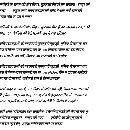
सलियों के खात्मे की ओर बिहार, कुख्यात गिरोहों का सफाया - राष्ट्र की
्परा
स्कूल जाते समय कंबाइन की चपेट में आए भाई-बहन की
on
दनाक मौत से गांव में मातम
सलियों के खात्मे की ओर बिहार, कुख्यात गिरोहों का सफाया - राष्ट्र की
्परा
देवरिया की बेटी पल्लवी राय ने रचा इतिहास
on
बालिग छात्राओं की रहस्यमयी गुमशुदगी सुलझी, पूर्णिया से बरामद कर
लिस ने किया मानव तस्करी का ख
तेजस्वी यादव का बड़ा ऐलान:
on
ार में जाति-धर्म नहीं, विकास की राजनीति होगी एजेंडा
बालिग छात्राओं की रहस्यमयी गुमशुदगी सुलझी, पूर्णिया से बरामद कर
लिस ने किया मानव तस्करी का ख
HDFC बैंक ने वायरल ऑडियो
on
लिप पर दी सफाई, कर्मचारी होने से किया इनकार
स्वी यादव का बड़ा ऐलान: बिहार में जाति-धर्म नहीं, विकास की राजनीति
ी एजेंडा - राष्ट्र की परम्
फ्रांस में हाहाकार: मैक्रॉन सरकार के
on
लाफ सड़कों पर उतरे लोग, बजट कटौती के विरोध में प्रदर्शन
दी अरब-पाकिस्तान रक्षा समझौता- इस्लामिक नाटो की नींव या नया भू-
जनीतिक संतुलन? - राष्ट्र की परम
एबीवीपी का डीयू चुनाव में
on
केदार प्रदर्शन, अध्यक्ष सहित तीन पदों पर कब्ज़ा