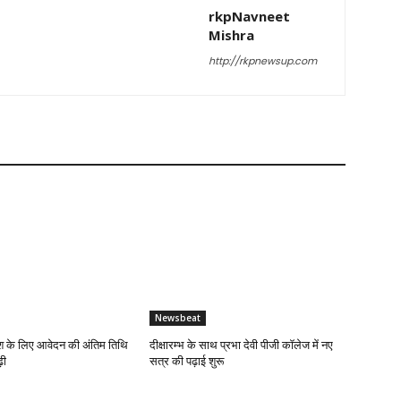
rkpNavneet
Mishra
http://rkpnewsup.com
Newsbeat
 के लिए आवेदन की अंतिम तिथि
दीक्षारम्भ के साथ प्रभा देवी पीजी कॉलेज में नए
़ी
सत्र की पढ़ाई शुरू