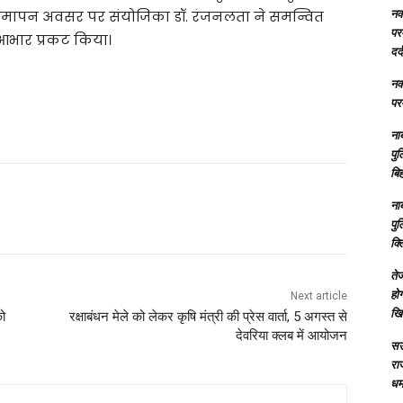
नक्
िया। समापन अवसर पर संयोजिका डॉ. रंजनलता ने समन्वित
परम
ि आभार प्रकट किया।
दर्
नक्
परम
ना
पु
बिह
ना
पु
क्
तेज
होग
Next article
खि
को
रक्षाबंधन मेले को लेकर कृषि मंत्री की प्रेस वार्ता, 5 अगस्त से
देवरिया क्लब में आयोजन
सऊ
रा
धमा