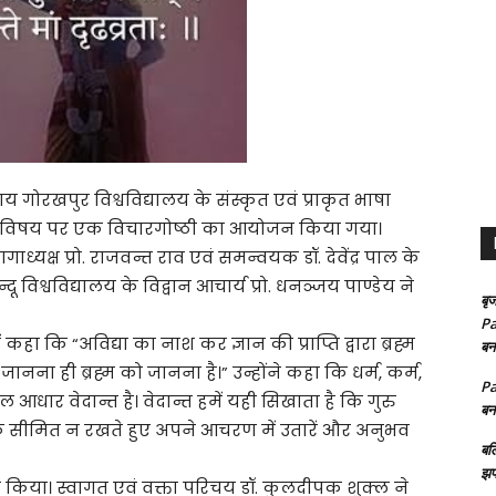
 गोरखपुर विश्वविद्यालय के संस्कृत एवं प्राकृत भाषा
दान्त’ विषय पर एक विचारगोष्ठी का आयोजन किया गया।
ागाध्यक्ष प्रो. राजवन्त राव एवं समन्वयक डॉ. देवेंद्र पाल के
ू विश्वविद्यालय के विद्वान आचार्य प्रो. धनञ्जय पाण्डेय ने
बृज
Pa
ें कहा कि “अविद्या का नाश कर ज्ञान की प्राप्ति द्वारा ब्रह्म
बन
 को जानना ही ब्रह्म को जानना है।” उन्होंने कहा कि धर्म, कर्म,
Pa
ूल आधार वेदान्त है। वेदान्त हमें यही सिखाता है कि गुरु
बन
तक सीमित न रखते हुए अपने आचरण में उतारें और अनुभव
बल
झप
 किया। स्वागत एवं वक्ता परिचय डॉ. कुलदीपक शुक्ल ने