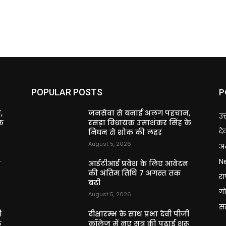
P
POPULAR POSTS
,
जनसेवा से बनाई अलग पहचान,
उत
े
रसड़ा विधायक उमाशंकर सिंह के
दे
निधन से शोक की लहर
August 5, 2026
अन
N
न
आईटीआई प्रवेश के लिए आवेदन
की अंतिम तिथि 7 अगस्त तक
राष
बढ़ी
गो
August 5, 2026
स
ी
दीक्षारम्भ के साथ प्रभा देवी पीजी
ू
कॉलेज में नए सत्र की पढ़ाई शुरू