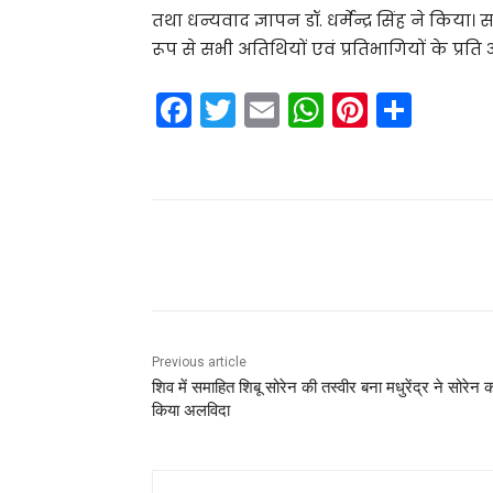
तथा धन्यवाद ज्ञापन डॉ. धर्मेन्द्र सिंह ने क
रूप से सभी अतिथियों एवं प्रतिभागियों के प्रत
F
T
E
W
Pi
S
a
w
m
h
nt
h
c
itt
ai
a
er
ar
e
er
l
ts
e
e
b
A
st
Share
o
p
o
p
k
Previous article
शिव में समाहित शिबू सोरेन की तस्वीर बना मधुरेंद्र ने सोरेन 
किया अलविदा