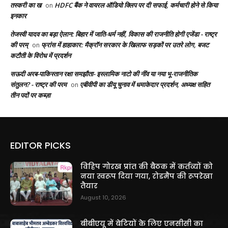
तस्करी का ख
HDFC बैंक ने वायरल ऑडियो क्लिप पर दी सफाई, कर्मचारी होने से किया
on
इनकार
तेजस्वी यादव का बड़ा ऐलान: बिहार में जाति-धर्म नहीं, विकास की राजनीति होगी एजेंडा - राष्ट्र
की परम्
फ्रांस में हाहाकार: मैक्रॉन सरकार के खिलाफ सड़कों पर उतरे लोग, बजट
on
कटौती के विरोध में प्रदर्शन
सऊदी अरब-पाकिस्तान रक्षा समझौता- इस्लामिक नाटो की नींव या नया भू-राजनीतिक
संतुलन? - राष्ट्र की परम
एबीवीपी का डीयू चुनाव में धमाकेदार प्रदर्शन, अध्यक्ष सहित
on
तीन पदों पर कब्ज़ा
EDITOR PICKS
विहिप गोरख प्रांत की बैठक में कर्तव्यों को
नया स्वरूप दिया गया, रोडमैप की रूपरेखा
तैयार
August 10, 2026
बीबीएयू में बेटियों के लिए एनसीसी का