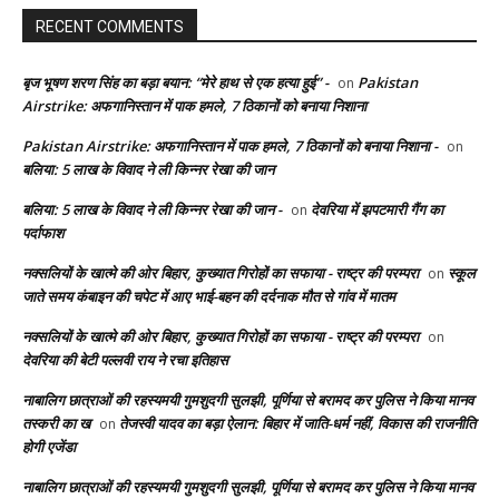
RECENT COMMENTS
बृज भूषण शरण सिंह का बड़ा बयान: “मेरे हाथ से एक हत्या हुई” -
Pakistan
on
Airstrike: अफगानिस्तान में पाक हमले, 7 ठिकानों को बनाया निशाना
Pakistan Airstrike: अफगानिस्तान में पाक हमले, 7 ठिकानों को बनाया निशाना -
on
बलिया: 5 लाख के विवाद ने ली किन्नर रेखा की जान
बलिया: 5 लाख के विवाद ने ली किन्नर रेखा की जान -
देवरिया में झपटमारी गैंग का
on
पर्दाफाश
नक्सलियों के खात्मे की ओर बिहार, कुख्यात गिरोहों का सफाया - राष्ट्र की परम्परा
स्कूल
on
जाते समय कंबाइन की चपेट में आए भाई-बहन की दर्दनाक मौत से गांव में मातम
नक्सलियों के खात्मे की ओर बिहार, कुख्यात गिरोहों का सफाया - राष्ट्र की परम्परा
on
देवरिया की बेटी पल्लवी राय ने रचा इतिहास
नाबालिग छात्राओं की रहस्यमयी गुमशुदगी सुलझी, पूर्णिया से बरामद कर पुलिस ने किया मानव
तस्करी का ख
तेजस्वी यादव का बड़ा ऐलान: बिहार में जाति-धर्म नहीं, विकास की राजनीति
on
होगी एजेंडा
नाबालिग छात्राओं की रहस्यमयी गुमशुदगी सुलझी, पूर्णिया से बरामद कर पुलिस ने किया मानव