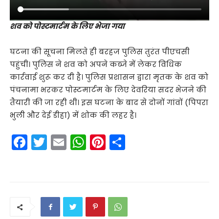
​शव को पोस्टमार्टम के लिए भेजा गया
​घटना की सूचना मिलते ही बरहज पुलिस तुरंत पीएचसी
पहुंची। पुलिस ने शव को अपने कब्जे में लेकर विधिक
कार्रवाई शुरू कर दी है। पुलिस प्रशासन द्वारा मृतक के शव को
पंचनामा भरकर पोस्टमार्टम के लिए देवरिया सदर भेजने की
तैयारी की जा रही थी। इस घटना के बाद से दोनों गांवों (पिपरा
भुली और देई डीहा) में शोक की लहर है।
F
T
E
W
Pi
S
a
w
m
h
nt
h
c
itt
ai
a
er
ar
e
er
l
ts
e
e
b
A
st