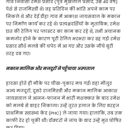
गांव निवासी रमेश प्रसाद (पुत्र मुखलाल प्रसाद, उम्र 40 वर्ष)
पेशे से राजमिस्त्री थे। वह प्रतिदिन की भांति अपने काम पर
निकले थे और देई डीहा गांव में आकाश जायसवाल के मकान
पर निर्माण कार्य कर रहे थे। प्रत्यक्षदर्शियों के मुताबिक, रमेश
छत की रेलिंग पर प्लास्टर का काम कर रहे थे, तभी अचानक
कमजोर होने के कारण पूरी रेलिंग भरभरा कर ढह गई। रमेश
प्रसाद सीधे मलबे की चपेट में आ गए और उसके नीचे बुरी
तरह दब गए।
​मकान मालिक और मजदूरों ने पहुँचाया अस्पताल
​हादसा होते ही मौके पर चीख-पुकार मच गई। वहां मौजूद
अन्य मजदूरों, दूसरे राजमिस्त्री और मकान मालिक आकाश
जायसवाल ने आनन-फानन में भारी मशक्कत के बाद रमेश
को मलबे से बाहर निकाला। उन्हें तुरंत इलाज के लिए बरहज
प्राथमिक स्वास्थ्य केंद्र (PHC) ले जाया गया। हालांकि, तब तक
काफी देर हो चुकी थी। डॉक्टरों ने जांच के बाद उन्हें मृत घोषित
कर दिया।