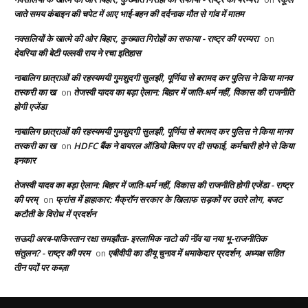
जाते समय कंबाइन की चपेट में आए भाई-बहन की दर्दनाक मौत से गांव में मातम
नक्सलियों के खात्मे की ओर बिहार, कुख्यात गिरोहों का सफाया - राष्ट्र की परम्परा
on
देवरिया की बेटी पल्लवी राय ने रचा इतिहास
नाबालिग छात्राओं की रहस्यमयी गुमशुदगी सुलझी, पूर्णिया से बरामद कर पुलिस ने किया मानव
तस्करी का ख
तेजस्वी यादव का बड़ा ऐलान: बिहार में जाति-धर्म नहीं, विकास की राजनीति
on
होगी एजेंडा
नाबालिग छात्राओं की रहस्यमयी गुमशुदगी सुलझी, पूर्णिया से बरामद कर पुलिस ने किया मानव
तस्करी का ख
HDFC बैंक ने वायरल ऑडियो क्लिप पर दी सफाई, कर्मचारी होने से किया
on
इनकार
तेजस्वी यादव का बड़ा ऐलान: बिहार में जाति-धर्म नहीं, विकास की राजनीति होगी एजेंडा - राष्ट्र
की परम्
फ्रांस में हाहाकार: मैक्रॉन सरकार के खिलाफ सड़कों पर उतरे लोग, बजट
on
कटौती के विरोध में प्रदर्शन
सऊदी अरब-पाकिस्तान रक्षा समझौता- इस्लामिक नाटो की नींव या नया भू-राजनीतिक
संतुलन? - राष्ट्र की परम
एबीवीपी का डीयू चुनाव में धमाकेदार प्रदर्शन, अध्यक्ष सहित
on
तीन पदों पर कब्ज़ा