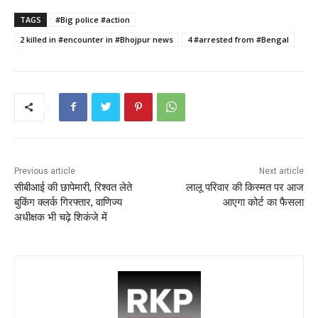
c
itt
ai
a
er
ar
TAGS
#Big police #action
e
er
l
ts
e
e
2 killed in #encounter in #Bhojpur news
4 #arrested from #Bengal
b
A
st
o
p
o
p
k
Previous article
Next article
सीबीआई की छापेमारी, रिश्वत लेते
लालू परिवार की किस्मत पर आज
बुकिंग क्लर्क गिरफ्तार, वाणिज्य
आएगा कोर्ट का फैसला
अधीक्षक भी चढ़े शिकंजे में