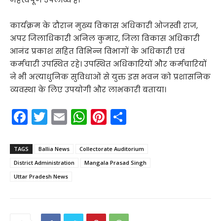
कार्यक्रम के दौरान मुख्य विकास अधिकारी ओजस्वी राज,
अपर जिलाधिकारी अनिल कुमार, जिला विकास अधिकारी
आनंद प्रकाश सहित विभिन्न विभागों के अधिकारी एवं
कर्मचारी उपस्थित रहे। उपस्थित अधिकारियों और कर्मचारियों
ने भी अत्याधुनिक सुविधाओं से युक्त इस भवन को प्रशासनिक
व्यवस्था के लिए उपयोगी और लाभकारी बताया।
F
T
E
W
Pi
S
a
w
m
h
nt
h
c
itt
ai
a
er
ar
TAGS
Ballia News
Collectorate Auditorium
e
er
l
ts
e
e
District Administration
Mangala Prasad Singh
b
A
st
Uttar Pradesh News
o
p
o
p