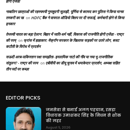
होगी एजेंडा
नाबालिग छात्राओं की रहस्यमयी गुमशुदगी सुलझी, पूर्णिया से बरामद कर पुलिस ने किया मानव
तस्करी का ख
HDFC बैंक ने वायरल ऑडियो क्लिप पर दी सफाई, कर्मचारी होने से किया
on
इनकार
तेजस्वी यादव का बड़ा ऐलान: बिहार में जाति-धर्म नहीं, विकास की राजनीति होगी एजेंडा - राष्ट्र
की परम्
फ्रांस में हाहाकार: मैक्रॉन सरकार के खिलाफ सड़कों पर उतरे लोग, बजट
on
कटौती के विरोध में प्रदर्शन
सऊदी अरब-पाकिस्तान रक्षा समझौता- इस्लामिक नाटो की नींव या नया भू-राजनीतिक
संतुलन? - राष्ट्र की परम
एबीवीपी का डीयू चुनाव में धमाकेदार प्रदर्शन, अध्यक्ष सहित
on
तीन पदों पर कब्ज़ा
EDITOR PICKS
जनसेवा से बनाई अलग पहचान, रसड़ा
विधायक उमाशंकर सिंह के निधन से शोक
की लहर
August 5, 2026