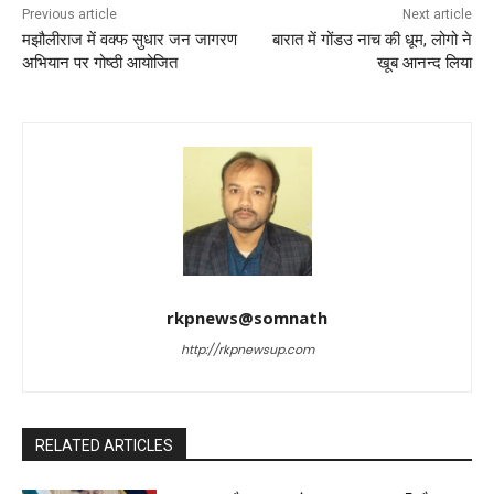
k
Previous article
Next article
मझौलीराज में वक्फ सुधार जन जागरण
बारात में गोंडउ नाच की धूम, लोगो ने
अभियान पर गोष्ठी आयोजित
खूब आनन्द लिया
rkpnews@somnath
http://rkpnewsup.com
RELATED ARTICLES