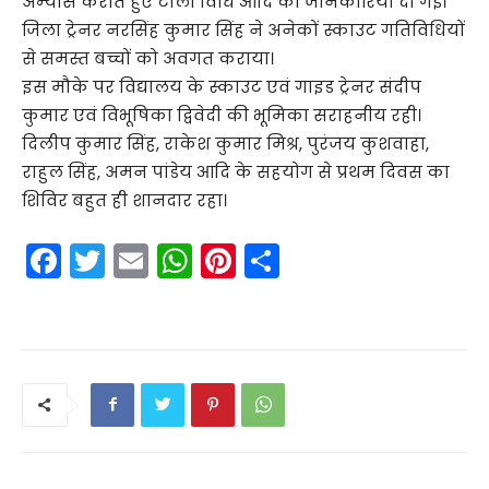
अभ्यास कराते हुए टोली विधि आदि की जानकारियां दी गईं।
जिला ट्रेनर नरसिंह कुमार सिंह ने अनेकों स्काउट गतिविधियों
से समस्त बच्चों को अवगत कराया।
इस मौके पर विद्यालय के स्काउट एवं गाइड ट्रेनर संदीप
कुमार एवं विभूषिका द्विवेदी की भूमिका सराहनीय रही।
दिलीप कुमार सिंह, राकेश कुमार मिश्र, पुरंजय कुशवाहा,
राहुल सिंह, अमन पांडेय आदि के सहयोग से प्रथम दिवस का
शिविर बहुत ही शानदार रहा।
F
T
E
W
Pi
S
a
w
m
h
nt
h
c
itt
ai
a
er
ar
e
er
l
ts
e
e
b
A
st
o
p
o
p