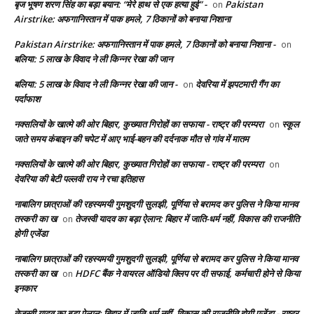
बृज भूषण शरण सिंह का बड़ा बयान: “मेरे हाथ से एक हत्या हुई” -
Pakistan
on
Airstrike: अफगानिस्तान में पाक हमले, 7 ठिकानों को बनाया निशाना
Pakistan Airstrike: अफगानिस्तान में पाक हमले, 7 ठिकानों को बनाया निशाना -
on
बलिया: 5 लाख के विवाद ने ली किन्नर रेखा की जान
बलिया: 5 लाख के विवाद ने ली किन्नर रेखा की जान -
देवरिया में झपटमारी गैंग का
on
पर्दाफाश
नक्सलियों के खात्मे की ओर बिहार, कुख्यात गिरोहों का सफाया - राष्ट्र की परम्परा
स्कूल
on
जाते समय कंबाइन की चपेट में आए भाई-बहन की दर्दनाक मौत से गांव में मातम
नक्सलियों के खात्मे की ओर बिहार, कुख्यात गिरोहों का सफाया - राष्ट्र की परम्परा
on
देवरिया की बेटी पल्लवी राय ने रचा इतिहास
नाबालिग छात्राओं की रहस्यमयी गुमशुदगी सुलझी, पूर्णिया से बरामद कर पुलिस ने किया मानव
तस्करी का ख
तेजस्वी यादव का बड़ा ऐलान: बिहार में जाति-धर्म नहीं, विकास की राजनीति
on
होगी एजेंडा
नाबालिग छात्राओं की रहस्यमयी गुमशुदगी सुलझी, पूर्णिया से बरामद कर पुलिस ने किया मानव
तस्करी का ख
HDFC बैंक ने वायरल ऑडियो क्लिप पर दी सफाई, कर्मचारी होने से किया
on
इनकार
तेजस्वी यादव का बड़ा ऐलान: बिहार में जाति-धर्म नहीं, विकास की राजनीति होगी एजेंडा - राष्ट्र