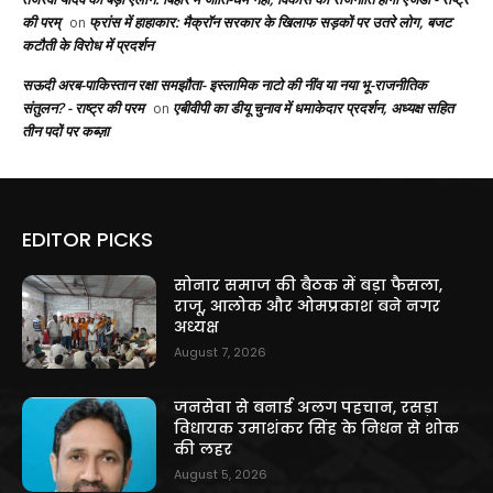
की परम्
फ्रांस में हाहाकार: मैक्रॉन सरकार के खिलाफ सड़कों पर उतरे लोग, बजट
on
कटौती के विरोध में प्रदर्शन
सऊदी अरब-पाकिस्तान रक्षा समझौता- इस्लामिक नाटो की नींव या नया भू-राजनीतिक
संतुलन? - राष्ट्र की परम
एबीवीपी का डीयू चुनाव में धमाकेदार प्रदर्शन, अध्यक्ष सहित
on
तीन पदों पर कब्ज़ा
EDITOR PICKS
सोनार समाज की बैठक में बड़ा फैसला,
राजू, आलोक और ओमप्रकाश बने नगर
अध्यक्ष
August 7, 2026
जनसेवा से बनाई अलग पहचान, रसड़ा
विधायक उमाशंकर सिंह के निधन से शोक
की लहर
August 5, 2026