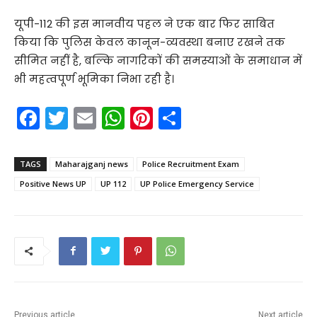
यूपी-112 की इस मानवीय पहल ने एक बार फिर साबित
किया कि पुलिस केवल कानून-व्यवस्था बनाए रखने तक
सीमित नहीं है, बल्कि नागरिकों की समस्याओं के समाधान में
भी महत्वपूर्ण भूमिका निभा रही है।
F
T
E
W
Pi
S
a
w
m
h
nt
h
c
itt
ai
a
er
ar
TAGS
Maharajganj news
Police Recruitment Exam
e
er
l
ts
e
e
Positive News UP
UP 112
UP Police Emergency Service
b
A
st
o
p
o
p
k
Previous article
Next article