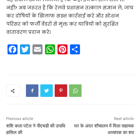
नहीं? अब जरूरत है कि रेलवे प्रशासन तत्काल संज्ञान ले, जांच
कर दोषियों के खिलाफ सख्त कार्रवाई करे और स्टेशन
परिसर को फर्जी वेंडरों से मुक्त कर यात्रियों को सुरक्षित
वातावरण प्रदान करे।
F
T
E
W
Pi
S
a
w
m
h
nt
h
c
itt
ai
a
er
ar
e
er
l
ts
e
e
b
A
st
o
p
o
p
k
Previous article
Next article
शशि कला पटेल ने पीएचडी की उपाधि
घर के अंदर शौचालय में मिला सहायक
हासिल की
अध्यापक का शव