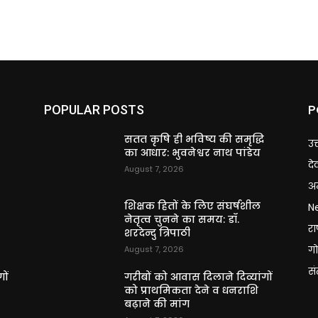
P
POPULAR POSTS
ि
सतत कृषि ही भविष्य की समृद्धि
उत
का आधार: भुवनेश्वर नाथ पांडेय
दे
August 7, 2026
अन
शिक्षक हितों के लिए संघर्षशील
N
नेतृत्व चुनने का समय: डॉ.
राष
शरदेन्दु त्रिपाठी
गो
August 7, 2026
स
ों
गरीबों को आवास दिलाने दिव्यांगों
को प्राथमिकता देने व धनराशि
बढ़ाने की मांग