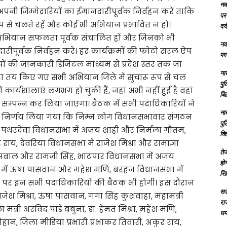
नक्
अपनी जिम्मेदारियों का ईमानदारीपूर्वक निर्वहन करें ताकि
परम
रूप से चलते रहें और कोई भी अभियान प्रभावित न हो।
दर्
सभी अभियान सफलता पूर्वक संचालित हों और जिनको भी
नक्
दारीपूर्वक निर्वहन करे। हर कार्यक्रमों की फोटो सरल ऐप
परम
ं की जानकारी डिजिटल माध्यम से प्रदेश स्तर तक जा
ना
ी द्वारा तय किए गए सभी अभियान जिले में सुचारू रूप से चल
पु
कार्यशालाएं लगभग हो चुकी हैं, जहां अभी नहीं हुई है वहां
बिह
म्पन्न कर लिया जाएगा। बैठक में सभी पदाधिकारियों ने
ना
 से निर्णय लिया गया कि निम्न लोग विधानसभावार संगठन
पु
में पथरदेवा विधानसभा में अजय शाही और निर्मला गौतम,
क्
ाय, देवरिया विधानसभा में राजेश मिश्रा और रामाज्ञा
तेज
सवाल और रामजी सिंह, भाटपार विधानसभा में अजय
होग
नसभा में ऊषा पासवान और महेश मणि, बरहज विधानसभा में
खि
5 दिन पर इन सभी पदाधिकारियों की बैठक भी होगी। इस दौरान
सऊ
जेश मिश्रा, ऊषा पासवान, गंगा सिंह कुशवाहा, महामंत्री
रा
मंत्री अरविंद पांडे बबुना, डा. हेमंत मिश्रा, महेश मणि,
धमा
ान, जिला मीडिया प्रभारी प्रभाकर तिवारी, अंकुर राय,