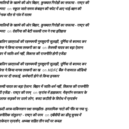
सलियों के खात्मे की ओर बिहार, कुख्यात गिरोहों का सफाया - राष्ट्र की
्परा
स्कूल जाते समय कंबाइन की चपेट में आए भाई-बहन की
on
दनाक मौत से गांव में मातम
सलियों के खात्मे की ओर बिहार, कुख्यात गिरोहों का सफाया - राष्ट्र की
्परा
देवरिया की बेटी पल्लवी राय ने रचा इतिहास
on
बालिग छात्राओं की रहस्यमयी गुमशुदगी सुलझी, पूर्णिया से बरामद कर
लिस ने किया मानव तस्करी का ख
तेजस्वी यादव का बड़ा ऐलान:
on
ार में जाति-धर्म नहीं, विकास की राजनीति होगी एजेंडा
बालिग छात्राओं की रहस्यमयी गुमशुदगी सुलझी, पूर्णिया से बरामद कर
लिस ने किया मानव तस्करी का ख
HDFC बैंक ने वायरल ऑडियो
on
लिप पर दी सफाई, कर्मचारी होने से किया इनकार
स्वी यादव का बड़ा ऐलान: बिहार में जाति-धर्म नहीं, विकास की राजनीति
ी एजेंडा - राष्ट्र की परम्
फ्रांस में हाहाकार: मैक्रॉन सरकार के
on
लाफ सड़कों पर उतरे लोग, बजट कटौती के विरोध में प्रदर्शन
दी अरब-पाकिस्तान रक्षा समझौता- इस्लामिक नाटो की नींव या नया भू-
जनीतिक संतुलन? - राष्ट्र की परम
एबीवीपी का डीयू चुनाव में
on
केदार प्रदर्शन, अध्यक्ष सहित तीन पदों पर कब्ज़ा