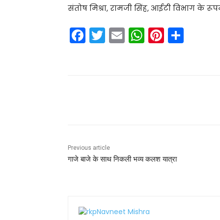
संतोष मिश्रा, रामजी सिंह, आईटी विभाग के रूपम 
F
T
E
W
Pi
S
a
w
m
h
nt
h
c
itt
ai
a
er
ar
e
er
l
ts
e
e
b
A
st
Share
o
p
o
p
k
Previous article
गाजे बाजे के साथ निकली भव्य कलश यात्रा