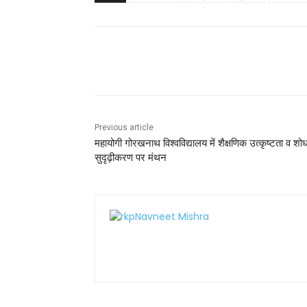
e
er
l
ts
e
e
b
A
st
o
p
Share
o
p
k
Previous article
महायोगी गोरखनाथ विश्वविद्यालय में शैक्षणिक उत्कृष्टता व शो
सुदृढ़ीकरण पर मंथन