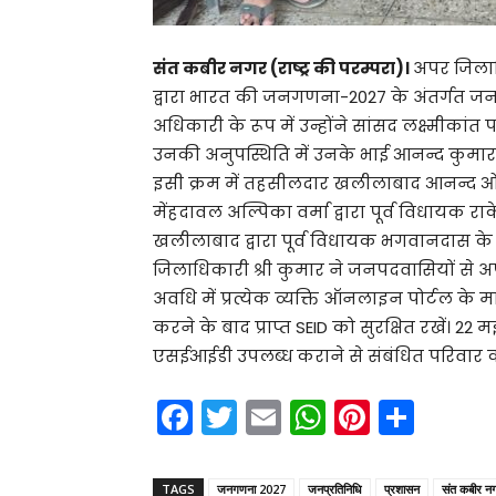
संत कबीर नगर (राष्ट्र की परम्परा)।
अपर जिला
द्वारा भारत की जनगणना-2027 के अंतर्गत जनप्
अधिकारी के रूप में उन्होंने सांसद लक्ष्मीका
उनकी अनुपस्थिति में उनके भाई आनन्द कुमार क
इसी क्रम में तहसीलदार खलीलाबाद आनन्द ओझ
मेंहदावल अल्पिका वर्मा द्वारा पूर्व विधायक
खलीलाबाद द्वारा पूर्व विधायक भगवानदास के
जिलाधिकारी श्री कुमार ने जनपदवासियों से 
अवधि में प्रत्येक व्यक्ति ऑनलाइन पोर्टल के म
करने के बाद प्राप्त SEID को सुरक्षित रखें। 2
एसईआईडी उपलब्ध कराने से संबंधित परिवार की
F
T
E
W
Pi
S
a
w
m
h
nt
h
c
itt
ai
a
er
ar
TAGS
जनगणना 2027
जनप्रतिनिधि
प्रशासन
संत कबीर न