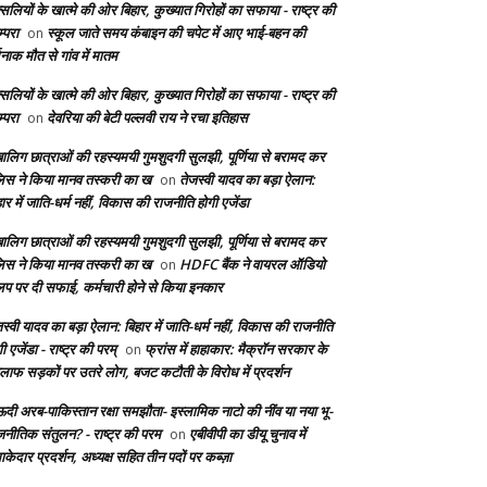
सलियों के खात्मे की ओर बिहार, कुख्यात गिरोहों का सफाया - राष्ट्र की
्परा
स्कूल जाते समय कंबाइन की चपेट में आए भाई-बहन की
on
दनाक मौत से गांव में मातम
सलियों के खात्मे की ओर बिहार, कुख्यात गिरोहों का सफाया - राष्ट्र की
्परा
देवरिया की बेटी पल्लवी राय ने रचा इतिहास
on
बालिग छात्राओं की रहस्यमयी गुमशुदगी सुलझी, पूर्णिया से बरामद कर
लिस ने किया मानव तस्करी का ख
तेजस्वी यादव का बड़ा ऐलान:
on
ार में जाति-धर्म नहीं, विकास की राजनीति होगी एजेंडा
बालिग छात्राओं की रहस्यमयी गुमशुदगी सुलझी, पूर्णिया से बरामद कर
लिस ने किया मानव तस्करी का ख
HDFC बैंक ने वायरल ऑडियो
on
लिप पर दी सफाई, कर्मचारी होने से किया इनकार
स्वी यादव का बड़ा ऐलान: बिहार में जाति-धर्म नहीं, विकास की राजनीति
ी एजेंडा - राष्ट्र की परम्
फ्रांस में हाहाकार: मैक्रॉन सरकार के
on
लाफ सड़कों पर उतरे लोग, बजट कटौती के विरोध में प्रदर्शन
दी अरब-पाकिस्तान रक्षा समझौता- इस्लामिक नाटो की नींव या नया भू-
जनीतिक संतुलन? - राष्ट्र की परम
एबीवीपी का डीयू चुनाव में
on
केदार प्रदर्शन, अध्यक्ष सहित तीन पदों पर कब्ज़ा