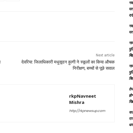
नक्
परम
दर्
नक्
परम
ना
पु
बिह
Next article
ध
देवरिया: जिलाधिकारी मधुसूदन हुल्गी ने स्कूलों का किया औचक
ना
निरीक्षण, बच्चों से पूछे सवाल
पु
क्
तेज
होग
rkpNavneet
खि
Mishra
http://rkpnewsup.com
सऊ
रा
धमा