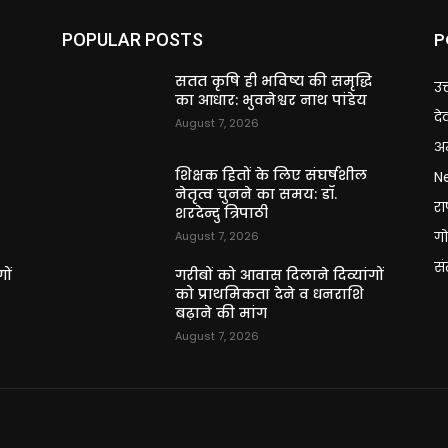
P
POPULAR POSTS
ि
सतत कृषि ही भविष्य की समृद्धि
उत
का आधार: भुवनेश्वर नाथ पांडेय
दे
August 7, 2026
अन
शिक्षक हितों के लिए संघर्षशील
N
नेतृत्व चुनने का समय: डॉ.
राष
शरदेन्दु त्रिपाठी
गो
August 7, 2026
स
ों
गरीबों को आवास दिलाने दिव्यांगों
को प्राथमिकता देने व धनराशि
बढ़ाने की मांग
August 7, 2026