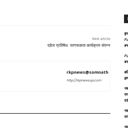
बृज
Next article
Pa
दहेज प्रतिषेध: जागरूकता कार्यक्रम संपन्न
बन
Pa
बन
rkpnews@somnath
बल
झप
http://rkpnewsup.com
नक्
परम
दर्
नक्
परम
ना