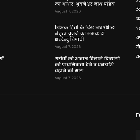
उत
का आधार: भुवनेश्वर नाथ पांडेय
दे
August 7, 2026
अन
शिक्षक हितों के लिए संघर्षशील
N
नेतृत्व चुनने का समय: डॉ.
राष
शरदेन्दु त्रिपाठी
गो
August 7, 2026
स
ों
गरीबों को आवास दिलाने दिव्यांगों
को प्राथमिकता देने व धनराशि
बढ़ाने की मांग
August 7, 2026
F