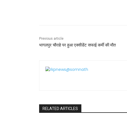
e
er
l
ts
e
e
b
A
st
Share
o
p
o
p
k
Previous article
भागलपुर चौराहे पर हुआ एक्सीडेंट सफाई कर्मी की मौत
RELATED ARTICLES