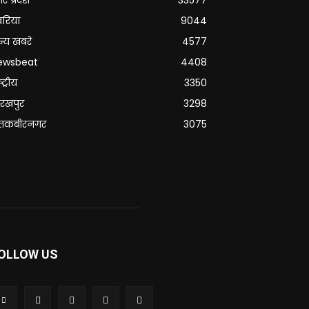
्तर प्रदेश
33577
वरिया
9044
्य खबरे
4577
ewsbeat
4408
्ट्रीय
3350
रखपुर
3298
ंतकबीरनगर
3075
OLLOW US