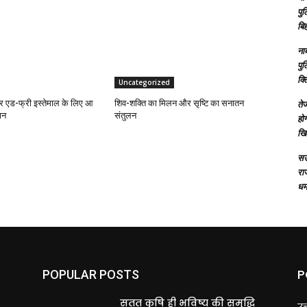
पु
बिह
ना
पु
क्
Uncategorized
एड-फ्री इस्तेमाल के लिए आ
शिव-शक्ति का मिलन और सृष्टि का सनातन
तेज
ान
संतुलन
होग
खि
सऊ
रा
धमा
P
POPULAR POSTS
ि
सतत कृषि ही भविष्य की समृद्धि