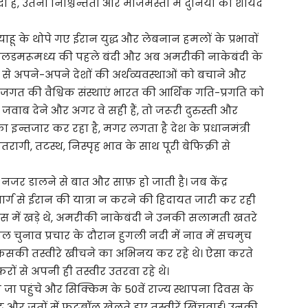
 मोदी हैं, उतनी निश्चिन्तता और मौजमस्ती में दुनिया का शायद
न्याहू के थोपे गए ईरान युद्ध और लेबनान हमलों के प्रभावों
लडमरूमध्य की पहले बंदी और अब अमरीकी नाकेबंदी के
 से अपने-अपने देशों की अर्थव्यवस्थाओं को बचाने और
थिक जगत की वैश्विक संस्थाएं भारत की आर्थिक गति-प्रगति को
ाब देने और अगर वे सही हैं, तो जरूरी दुरुस्ती और
ा इन्तजार कर रहा है, मगर लगता है देश के प्रधानमंत्री
वीतरागी, तटस्थ, निस्पृह भाव के साथ पूरी बेफिक्री से
 नजर डालने से बात और साफ़ हो जाती है। जब केंद्र
्ग से ईरान की यात्रा न करने की हिदायत जारी कर रही
जस में खड़े थे, अमरीकी नाकेबंदी ने उनकी सलामती खतरे
 बंगाल चुनाव प्रचार के दौरान हुगली नदी में नाव में सचमुच
 किसकी तस्वीरे खीचने का अभिनय कर रहे थे। ऐसा करते
रों से अपनी ही तस्वीर उतरवा रहे थे।
 जा पहुंचे और सिक्किम के 50वें राज्य स्थापना दिवस के
ट और जूतों में फुटबॉल खेलते हुए तस्वीरें खिंचवाई। उनकी