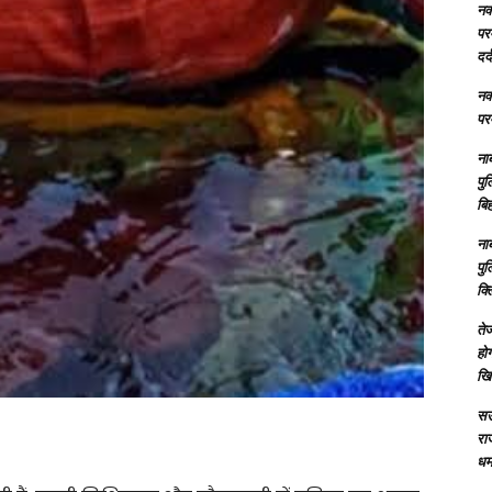
नक्
परम
दर्
नक्
परम
ना
पु
बिह
ना
पु
क्
तेज
होग
खि
सऊ
रा
धमा