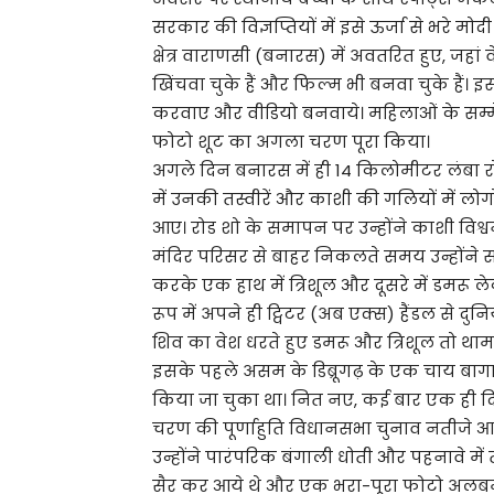
सरकार की विज्ञप्तियों में इसे ऊर्जा से भरे 
क्षेत्र वाराणसी (बनारस) में अवतरित हुए, जहां
खिंचवा चुके हैं और फिल्म भी बनवा चुके हैं
करवाए और वीडियो बनवाये। महिलाओं के सम्मेल
फोटो शूट का अगला चरण पूरा किया।
अगले दिन बनारस में ही 14 किलोमीटर लंबा रोड
में उनकी तस्वीरें और काशी की गलियों में ल
आए। रोड शो के समापन पर उन्होंने काशी विश्वन
मंदिर परिसर से बाहर निकलते समय उन्होंने सब
करके एक हाथ में त्रिशूल और दूसरे में डमरू लेक
रूप में अपने ही ट्विटर (अब एक्स) हैंडल से दुन
शिव का वेश धरते हुए डमरू और त्रिशूल तो था
इसके पहले असम के डिब्रूगढ़ के एक चाय बा
किया जा चुका था। नित नए, कई बार एक ही दि
चरण की पूर्णाहुति विधानसभा चुनाव नतीजे आने 
उन्होंने पारंपरिक बंगाली धोती और पहनावे मे
सैर कर आये थे और एक भरा-पूरा फोटो अलबम ब