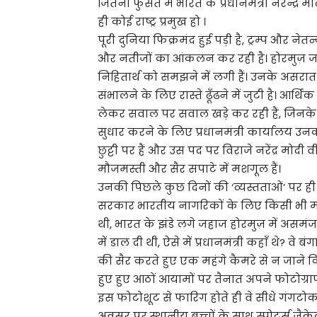
जितनी फुर्सत में भारत के प्रधानमंत्री नरेन्द्र
ही कोई राष्ट्र प्रमुख हो ।
पूरी दुनिया फिक्रमंद हुई पड़ी है, ट्रम्प और नेत
और नतीजों का आंकलन कर रही है। होरमुज़ ज
निहितार्थ को समझने में लगी हैं। उनके असरात
संभालने के लिए रास्ते ढूँढने में जुटी है। आर्
लेकर सवाल पर सवाल खड़े कर रही हैं, जिनके जव
सुधार करने के लिए प्रधानमंत्री कार्यालय उनक
छुट्टी पर हैं और उस पद पर विराजे नरेंद्र मोदी 
मौजमस्ती और सैर सपाटे में मशगूल हैं।
उनकी पिछले कुछ दिनों की ‘व्यस्तताओं’ पर ही
सरकार भारतीय नागरिकों के लिए किसी भी मार
थी, भारत के झंडे लगे जहाज होरमुज़ में असमं
में डाल दी थी, ऐसे में प्रधानमंत्री कहाँ थे? वे
की सैर करते हुए एक महंगे कैमरे से न जाने
हुए हुए आठों आयामों पर तैनात अपने फोटोग्राफ
इस फोटोशूट से फारिग होते ही वे सीधे गंगटोक
अवसर पर स्थानीय बच्चों के साथ स्पोर्ट्स जैके