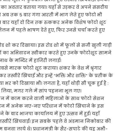
मोदी का अवतार बताया गया। यहाँ से उड़कर वे अपने संसदीय
 वे अब तक 5 बार गंगा आरती में भाग लेते हुए फोटो भी
। इस बार यहाँ दो दिन तक रुककर अनेक विशेष फोटो शूट
न में पहले भाषण देते हुए, फिर उनसे चर्चा करते हुए
 शो कर दिखाया। इस रोड शो में फूलों से सजी खुली गाड़ी
ोगों का अभिवादन स्वीकार करते हुए उनके फोटोशूट सामने
ाथ के मन्दिर में हाजिरी लगाई।
से मारक फोटो शूट कराया। शंकर के वेश में श्रृंगार
र तस्वीरें खिंचाई और इन्हें “भक्ति और शक्ति” के प्रतीक के
िया भर को दिखाया भी। लगता है, यहाँ थोड़ी सी चूक हुई है :
म लिया, मगर गले में सांप पहनना भूल गए।
गान में काम करने वाली महिलाओं के साथ फोटो सेशन
न में अनेक नए-नए परिधान में फोटो खिंचाने के इस
के बाद भाजपा कार्यालय में हुए उत्सव में हुई। यहाँ
ं तस्वीरें खिंचवाई। इन सबके पहले वे अंडमान निकोबार की
नवा लाये थे। प्रधानमंत्री के सैर-सपाटे की यह अभी-