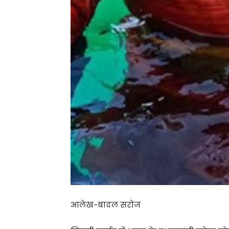
आलेख-बादल सरोज