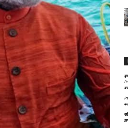
बृज
Pa
बन
Pa
बन
बल
झप