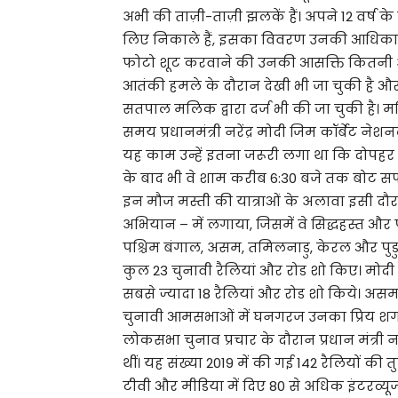
अभी की ताज़ी-ताज़ी झलकें हैं। अपने 12 वर्ष के
लिए निकाले हैं, इसका विवरण उनकी आधिकारिक
फोटो शूट करवाने की उनकी आसक्ति कितनी अ
आतंकी हमले के दौरान देखी भी जा चुकी है औ
सतपाल मलिक द्वारा दर्ज भी की जा चुकी है।
समय प्रधानमंत्री नरेंद्र मोदी जिम कॉर्बेट नेशन
यह काम उन्हें इतना जरूरी लगा था कि दोप
के बाद भी वे शाम करीब 6:30 बजे तक बोट सफ
इन मौज मस्ती की यात्राओं के अलावा इसी द
अभियान – में लगाया, जिसमें वे सिद्धहस्त और पार
पश्चिम बंगाल, असम, तमिलनाडु, केरल और पुडुचेरी
कुल 23 चुनावी रैलियां और रोड शो किए। मोदी 
सबसे ज्यादा 18 रैलियां और रोड शो किये। असम
चुनावी आमसभाओं में घनगरज उनका प्रिय शगल
लोकसभा चुनाव प्रचार के दौरान प्रधान मंत्री न
थीं। यह संख्या 2019 में की गई 142 रैलियों की 
टीवी और मीडिया में दिए 80 से अधिक इंटरव्यू