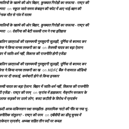
सलियों के खात्मे की ओर बिहार, कुख्यात गिरोहों का सफाया - राष्ट्र की
्परा
स्कूल जाते समय कंबाइन की चपेट में आए भाई-बहन की
on
दनाक मौत से गांव में मातम
सलियों के खात्मे की ओर बिहार, कुख्यात गिरोहों का सफाया - राष्ट्र की
्परा
देवरिया की बेटी पल्लवी राय ने रचा इतिहास
on
बालिग छात्राओं की रहस्यमयी गुमशुदगी सुलझी, पूर्णिया से बरामद कर
लिस ने किया मानव तस्करी का ख
तेजस्वी यादव का बड़ा ऐलान:
on
ार में जाति-धर्म नहीं, विकास की राजनीति होगी एजेंडा
बालिग छात्राओं की रहस्यमयी गुमशुदगी सुलझी, पूर्णिया से बरामद कर
लिस ने किया मानव तस्करी का ख
HDFC बैंक ने वायरल ऑडियो
on
लिप पर दी सफाई, कर्मचारी होने से किया इनकार
स्वी यादव का बड़ा ऐलान: बिहार में जाति-धर्म नहीं, विकास की राजनीति
ी एजेंडा - राष्ट्र की परम्
फ्रांस में हाहाकार: मैक्रॉन सरकार के
on
लाफ सड़कों पर उतरे लोग, बजट कटौती के विरोध में प्रदर्शन
दी अरब-पाकिस्तान रक्षा समझौता- इस्लामिक नाटो की नींव या नया भू-
जनीतिक संतुलन? - राष्ट्र की परम
एबीवीपी का डीयू चुनाव में
on
केदार प्रदर्शन, अध्यक्ष सहित तीन पदों पर कब्ज़ा