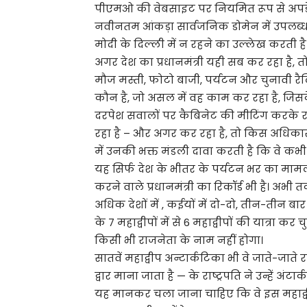
पीएमओ की वेबसाइट पर नियमित रूप से अपडेट 
नवीनतम आंकड़ा सार्वजनिक डोमेन में उपलब्ध नह
मोदी के दिल्ली में न रहने का उल्लेख करती है
अगर देश का प्रधानमंत्री यही सब कर रहा है, 
मौज मस्ती, फोटो बाजी, पर्यटन और चुनावी रैलि
कौन है, जो असल में वह काम कर रहा है, जिसके 
दरपेश सवालों पर कैबिनेट की मीटिंग करके
रहा है – और अगर कर रहा है, तो किस अधिकार से क
में उनकी भक्त मंडली दावा करती है कि वे कभी छुट
यह सिर्फ देश के भीतर के पर्यटन भर का मामला
करने वाले प्रधानमंत्री का रिकॉर्ड भी है। अभी तक व
अधिक देशों में , कईयों में दो-दो, तीन-तीन बार 
के 7 महाद्वीपों में से 6 महाद्वीपों की यात्रा कर
किसी भी राजनेता के नाम नहीं होगा।
सातवें महाद्वीप अन्टार्कटिका भी वे जाते-जाते 
द्वार माना जाता है — के राष्ट्रपति ने उन्हें 
यह मानकर चला जाना चाहिए कि वे इस महाद्वीप 