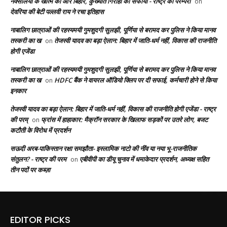
नक्सलियों के खात्मे की ओर बिहार, कुख्यात गिरोहों का सफाया - राष्ट्र की परम्परा
on
देवरिया की बेटी पल्लवी राय ने रचा इतिहास
नाबालिग छात्राओं की रहस्यमयी गुमशुदगी सुलझी, पूर्णिया से बरामद कर पुलिस ने किया मानव
तस्करी का ख
तेजस्वी यादव का बड़ा ऐलान: बिहार में जाति-धर्म नहीं, विकास की राजनीति
on
होगी एजेंडा
नाबालिग छात्राओं की रहस्यमयी गुमशुदगी सुलझी, पूर्णिया से बरामद कर पुलिस ने किया मानव
तस्करी का ख
HDFC बैंक ने वायरल ऑडियो क्लिप पर दी सफाई, कर्मचारी होने से किया
on
इनकार
तेजस्वी यादव का बड़ा ऐलान: बिहार में जाति-धर्म नहीं, विकास की राजनीति होगी एजेंडा - राष्ट्र
की परम्
फ्रांस में हाहाकार: मैक्रॉन सरकार के खिलाफ सड़कों पर उतरे लोग, बजट
on
कटौती के विरोध में प्रदर्शन
सऊदी अरब-पाकिस्तान रक्षा समझौता- इस्लामिक नाटो की नींव या नया भू-राजनीतिक
संतुलन? - राष्ट्र की परम
एबीवीपी का डीयू चुनाव में धमाकेदार प्रदर्शन, अध्यक्ष सहित
on
तीन पदों पर कब्ज़ा
EDITOR PICKS