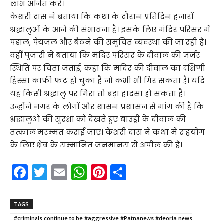
लाभ अर्जित करें।
केशरी दास ने बताया कि कथा के दौरान प्रतिदिन हजारों
श्रद्धालुओं के आने की संभावना है। इसके लिए मंदिर परिसर में
पंडाल, पेयजल और बैठने की समुचित व्यवस्था की जा रही है।
वहीं पुजारी ने बताया कि मंदिर परिसर के दीवाल की जर्जर
स्थिति पर चिंता जताई, कहा कि मंदिर की दीवाल का दक्षिणी
हिस्सा काफी फट हो चुका है जो कभी भी गिर सकता है। यदि
यह किसी श्रद्धालु पर गिरा तो बड़ा हादसा हो सकता है।
उन्होंने नगर के लोगों और शासन प्रशासन से मांग की है कि
श्रद्धालुओं की सुरक्षा को देखते हुए बाउंड्री के दीवाल की
तत्काल मरम्मत कराई जाए। केशरी दास ने कथा में सहयोग
के लिए क्षेत्र के सम्मानित जनमानस से अपील की है।
F
T
E
W
Pi
S
a
w
m
h
nt
h
c
itt
ai
a
er
ar
TAGS
e
er
l
ts
e
e
#criminals continue to be #aggressive #Patnanews #deoria news