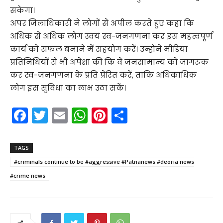
सकेगा।
अपर जिलाधिकारी ने लोगों से अपील करते हुए कहा कि
अधिक से अधिक लोग स्वयं स्व-जनगणना कर इस महत्वपूर्ण
कार्य को सफल बनाने में सहयोग करें। उन्होंने मीडिया
प्रतिनिधियों से भी अपेक्षा की कि वे जनसामान्य को जागरूक
कर स्व-जनगणना के प्रति प्रेरित करें, ताकि अधिकाधिक
लोग इस सुविधा का लाभ उठा सकें।
F
T
E
W
Pi
S
a
w
m
h
nt
h
c
itt
ai
a
er
ar
TAGS
e
er
l
ts
e
e
#criminals continue to be #aggressive #Patnanews #deoria news
b
A
st
#crime news
o
p
o
p