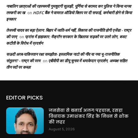
नाबालिग छात्राओं की रहस्यमयी गुमशुदगी सुलझी, पूर्णिया से बरामद कर पुलिस ने किया मानव
तस्करी का ख
HDFC बैंक ने वायरल ऑडियो क्लिप पर दी सफाई, कर्मचारी होने से किया
on
इनकार
तेजस्वी यादव का बड़ा ऐलान: बिहार में जाति-धर्म नहीं, विकास की राजनीति होगी एजेंडा - राष्ट्र
की परम्
फ्रांस में हाहाकार: मैक्रॉन सरकार के खिलाफ सड़कों पर उतरे लोग, बजट
on
कटौती के विरोध में प्रदर्शन
सऊदी अरब-पाकिस्तान रक्षा समझौता- इस्लामिक नाटो की नींव या नया भू-राजनीतिक
संतुलन? - राष्ट्र की परम
एबीवीपी का डीयू चुनाव में धमाकेदार प्रदर्शन, अध्यक्ष सहित
on
तीन पदों पर कब्ज़ा
EDITOR PICKS
जनसेवा से बनाई अलग पहचान, रसड़ा
विधायक उमाशंकर सिंह के निधन से शोक
की लहर
August 5, 2026