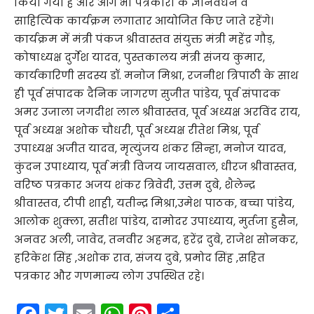
किया गया है और आगे भी पत्रकारों के ज्ञानवर्धन व
साहित्यिक कार्यक्रम लगातार आयोजित किए जाते रहेंगे।
कार्यक्रम में मंत्री पंकज श्रीवास्तव संयुक्त मंत्री महेंद्र गौड़,
कोषाध्यक्ष दुर्गेश यादव, पुस्तकालय मंत्री संजय कुमार,
कार्यकारिणी सदस्य डॉ. मनोज मिश्रा, रजनीश त्रिपाठी के साथ
ही पूर्व संपादक दैनिक जागरण सुजीत पांडेय, पूर्व संपादक
अमर उजाला जगदीश लाल श्रीवास्तव, पूर्व अध्यक्ष अरविंद राय,
पूर्व अध्यक्ष अशोक चौधरी, पूर्व अध्यक्ष रीतेश मिश्र, पूर्व
उपाध्यक्ष अजीत यादव, मृत्युंजय शंकर सिन्हा, मनोज यादव,
कुंदन उपाध्याय, पूर्व मंत्री विजय जायसवाल, धीरज श्रीवास्तव,
वरिष्ठ पत्रकार अजय शंकर त्रिवेदी, उत्तम दुबे, शैलेन्द्र
श्रीवास्तव, टीपी शाही, यतीन्द्र मिश्रा,उमेश पाठक, बच्चा पांडेय,
आलोक शुक्ला, सतीश पांडेय, दामोदर उपाध्याय, मुर्तजा हुसैन,
अनवर अली, जावेद, तनवीर अहमद, हरेंद्र दुबे, राजेश सोनकर,
हरिकेश सिंह ,अशोक राव, संजय दुबे, प्रमोद सिंह ,सहित
पत्रकार और गणमान्य लोग उपस्थित रहे।