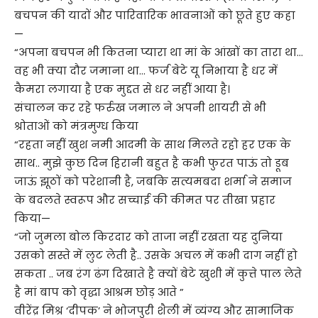
बचपन की यादों और पारिवारिक भावनाओं को छूते हुए कहा
—
“अपना बचपन भी कितना प्यारा था मां के आंखों का तारा था…
वह भी क्या दौर जमाना था… फर्ज बेटे यू निभाया है धर में
कैमरा लगाया है एक मुद्दत से धर नहीं आया है।
संचालन कर रहे फर्रुख जमाल ने अपनी शायरी से भी
श्रोताओं को मंत्रमुग्ध किया
“रहता नहीं खुश नमी आदमी के साथ मिलते रहो हर एक के
साथ.. मुझे कुछ दिन हिरानी बहुत है कभी फुरत पाऊं तो डूब
जाऊं झूठों को परेशानी है, जबकि सत्यमबदा शर्मा ने समाज
के बदलते स्वरूप और सच्चाई की कीमत पर तीखा प्रहार
किया—
“जो जुमला बोल किरदार को ताजा नहीं रखता यह दुनिया
उसको सस्ते में लुट लेती है.. उसके अचल में कभी दाग नहीं हो
सकता .. जब रंग ढंग दिखाते है क्यों बेटे खुशी में कुत्ते पाल लेते
है मां बाप को वृद्धा आश्रम छोड़ आते ”
वीरेंद्र मिश्र ‘दीपक’ ने भोजपुरी शैली में व्यंग्य और सामाजिक