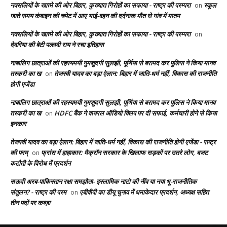
नक्सलियों के खात्मे की ओर बिहार, कुख्यात गिरोहों का सफाया - राष्ट्र की परम्परा
स्कूल
on
जाते समय कंबाइन की चपेट में आए भाई-बहन की दर्दनाक मौत से गांव में मातम
नक्सलियों के खात्मे की ओर बिहार, कुख्यात गिरोहों का सफाया - राष्ट्र की परम्परा
on
देवरिया की बेटी पल्लवी राय ने रचा इतिहास
नाबालिग छात्राओं की रहस्यमयी गुमशुदगी सुलझी, पूर्णिया से बरामद कर पुलिस ने किया मानव
तस्करी का ख
तेजस्वी यादव का बड़ा ऐलान: बिहार में जाति-धर्म नहीं, विकास की राजनीति
on
होगी एजेंडा
नाबालिग छात्राओं की रहस्यमयी गुमशुदगी सुलझी, पूर्णिया से बरामद कर पुलिस ने किया मानव
तस्करी का ख
HDFC बैंक ने वायरल ऑडियो क्लिप पर दी सफाई, कर्मचारी होने से किया
on
इनकार
तेजस्वी यादव का बड़ा ऐलान: बिहार में जाति-धर्म नहीं, विकास की राजनीति होगी एजेंडा - राष्ट्र
की परम्
फ्रांस में हाहाकार: मैक्रॉन सरकार के खिलाफ सड़कों पर उतरे लोग, बजट
on
कटौती के विरोध में प्रदर्शन
सऊदी अरब-पाकिस्तान रक्षा समझौता- इस्लामिक नाटो की नींव या नया भू-राजनीतिक
संतुलन? - राष्ट्र की परम
एबीवीपी का डीयू चुनाव में धमाकेदार प्रदर्शन, अध्यक्ष सहित
on
तीन पदों पर कब्ज़ा