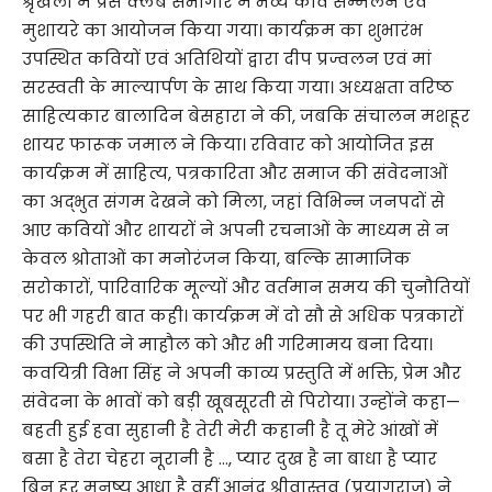
श्रृंखला में प्रेस क्लब सभागार में भव्य कवि सम्मेलन एवं
मुशायरे का आयोजन किया गया। कार्यक्रम का शुभारंभ
उपस्थित कवियों एवं अतिथियों द्वारा दीप प्रज्वलन एवं मां
सरस्वती के माल्यार्पण के साथ किया गया। अध्यक्षता वरिष्ठ
साहित्यकार बालादिन बेसहारा ने की, जबकि संचालन मशहूर
शायर फारूक जमाल ने किया। रविवार को आयोजित इस
कार्यक्रम में साहित्य, पत्रकारिता और समाज की संवेदनाओं
का अद्भुत संगम देखने को मिला, जहां विभिन्न जनपदों से
आए कवियों और शायरों ने अपनी रचनाओं के माध्यम से न
केवल श्रोताओं का मनोरंजन किया, बल्कि सामाजिक
सरोकारों, पारिवारिक मूल्यों और वर्तमान समय की चुनौतियों
पर भी गहरी बात कही। कार्यक्रम में दो सौ से अधिक पत्रकारों
की उपस्थिति ने माहौल को और भी गरिमामय बना दिया।
कवयित्री विभा सिंह ने अपनी काव्य प्रस्तुति में भक्ति, प्रेम और
संवेदना के भावों को बड़ी खूबसूरती से पिरोया। उन्होंने कहा—
बहती हुई हवा सुहानी है तेरी मेरी कहानी है तू मेरे आंखों में
बसा है तेरा चेहरा नूरानी है …, प्यार दुख है ना बाधा है प्यार
बिन हर मनुष्य आधा है वहीं आनंद श्रीवास्तव (प्रयागराज) ने