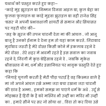
यथार्थ को प्रस्तुत करते हुए कहा—
“काहे मुंह झूराइल बा निम्मन दिनवा आइल बा, कुल बेहा का
फुलवा फुलाइल बा काहे मुहवा झुराइल बा वही राजेश सिंह
‘बसर’ ने अपनी प्रभावशाली शायरी से समाज और सियासत
पर गहरी चोट की—
“सह के सूरज की तपन चांदनी देता मां की आंचल .. जो आजू
बाजू है उनको ईनाम दे देना हम तो यहां काम करते.. जिंदाबाद
मुर्दाबाद जरूरी है मेरे दोस्त किसी कोने में इंकलाब रहने दे
मेरे दोस्त .. तेरे शहर में आदमी रहते है इस सवाल का जवाब
रहने दे, जिंदगी में कुछ बेहिसाब रहने दे .. जबकि मुकेश
श्रीवास्तव ने मां, धर्म और इंसानियत पर भावुक प्रस्तुति देते हुए
कहा कि
“निगाहे चुगली करती है मेरी पीड़ा पराई है वह किस्मत वाले है
मां जो अपने आंचल रखे अम्मा जरा बचा रखना जरा चांदनी
की छांव है अम्मा… हमको समझ ना पाएंगे धर्म के अंधे .. उर्दू से
मोहब्बत है हिंदी के है बंदे मस्जिद भी उन्हीं का मंदिर भी उन्हीं
का .. हमारे सीने पर सर जो सोया था .. विदा तो कर दिया उसे