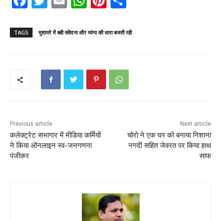
F
T
E
W
Pi
S
a
w
m
h
nt
h
c
itt
ai
a
er
ar
TAGS
मुशायरे में बही संवेदना और व्यंग्य की धारा बजती रही
e
er
l
ts
e
e
b
A
st
o
p
o
p
k
Previous article
Next article
कलेक्ट्रेट सभागार में मीडिया कर्मियों
चोरो ने एक घर को बनाया निशाना
ने किया ऑनलाइन स्व-जनगणना
नगदी सहित जेवरत पर किया हाथ
पंजीकर
साफ