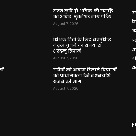
ि
सतत कृषि ही भविष्य की समृद्धि
उत
का आधार: भुवनेश्वर नाथ पांडेय
दे
August 7, 2026
अन
शिक्षक हितों के लिए संघर्षशील
N
नेतृत्व चुनने का समय: डॉ.
राष
शरदेन्दु त्रिपाठी
गो
August 7, 2026
स
ों
गरीबों को आवास दिलाने दिव्यांगों
को प्राथमिकता देने व धनराशि
बढ़ाने की मांग
August 7, 2026
F