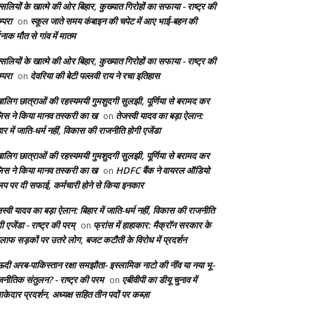
सलियों के खात्मे की ओर बिहार, कुख्यात गिरोहों का सफाया - राष्ट्र की
्परा
स्कूल जाते समय कंबाइन की चपेट में आए भाई-बहन की
on
दनाक मौत से गांव में मातम
सलियों के खात्मे की ओर बिहार, कुख्यात गिरोहों का सफाया - राष्ट्र की
्परा
देवरिया की बेटी पल्लवी राय ने रचा इतिहास
on
बालिग छात्राओं की रहस्यमयी गुमशुदगी सुलझी, पूर्णिया से बरामद कर
लिस ने किया मानव तस्करी का ख
तेजस्वी यादव का बड़ा ऐलान:
on
ार में जाति-धर्म नहीं, विकास की राजनीति होगी एजेंडा
बालिग छात्राओं की रहस्यमयी गुमशुदगी सुलझी, पूर्णिया से बरामद कर
लिस ने किया मानव तस्करी का ख
HDFC बैंक ने वायरल ऑडियो
on
लिप पर दी सफाई, कर्मचारी होने से किया इनकार
स्वी यादव का बड़ा ऐलान: बिहार में जाति-धर्म नहीं, विकास की राजनीति
ी एजेंडा - राष्ट्र की परम्
फ्रांस में हाहाकार: मैक्रॉन सरकार के
on
लाफ सड़कों पर उतरे लोग, बजट कटौती के विरोध में प्रदर्शन
दी अरब-पाकिस्तान रक्षा समझौता- इस्लामिक नाटो की नींव या नया भू-
जनीतिक संतुलन? - राष्ट्र की परम
एबीवीपी का डीयू चुनाव में
on
केदार प्रदर्शन, अध्यक्ष सहित तीन पदों पर कब्ज़ा