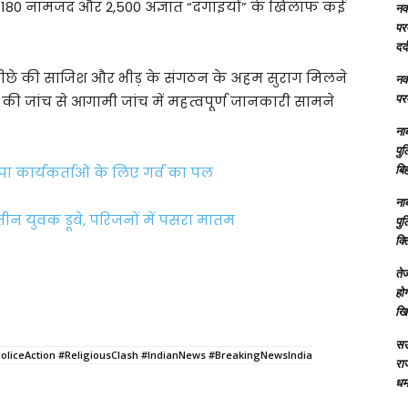
ें 180 नामजद और 2,500 अज्ञात “दंगाइयों” के खिलाफ कई
नक्
परम
दर्
 पीछे की साजिश और भीड़ के संगठन के अहम सुराग मिलने
नक्
परम
की जांच से आगामी जांच में महत्वपूर्ण जानकारी सामने
ना
पु
बिह
ा कार्यकर्ताओं के लिए गर्व का पल
ना
तीन युवक डूबे, परिजनों में पसरा मातम
पु
क्
तेज
होग
खि
सऊ
liceAction #ReligiousClash #IndianNews #BreakingNewsIndia
रा
धमा