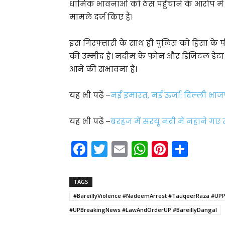
धार्मिक भावनाओं को ठेस पहुँचाने के आरोप म
मामले दर्ज किए हैं।
इस गिरफ्तारी के साथ ही पुलिस को हिंसा के
की उम्मीद है। नदीम के फोन और डिजिटल डेटा 
आने की संभावना है।
यह भी पढ़ें –
नई इमारत, नई ऊर्जा: दिल्ली भाजप
यह भी पढ़ें –
बरहज में सरयू नदी में नहाने गए 
F
T
E
W
Pi
S
a
w
m
h
nt
h
c
itt
ai
a
er
ar
TAGS
e
er
l
ts
e
e
#BareillyViolence #NadeemArrest #TauqeerRaza #UPPo
b
A
st
#UPBreakingNews #LawAndOrderUP #BareillyDangal