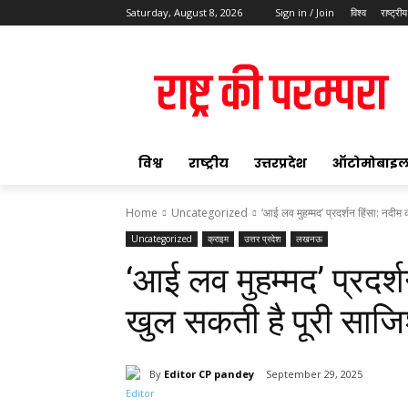
Saturday, August 8, 2026
Sign in / Join
विश्व
राष्ट्रीय
ok
विश्व
राष्ट्रीय
उत्तरप्रदेश
ऑटोमोबाइ
Home
Uncategorized
‘आई लव मुहम्मद’ प्रदर्शन हिंसा: नदीम 
Uncategorized
क्राइम
उत्तर प्रदेश
लखनऊ
pp
‘आई लव मुहम्मद’ प्रदर्श
t
खुल सकती है पूरी साज
By
Editor CP pandey
September 29, 2025