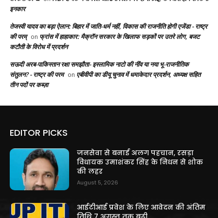
इनकार
तेजस्वी यादव का बड़ा ऐलान: बिहार में जाति-धर्म नहीं, विकास की राजनीति होगी एजेंडा - राष्ट्र
की परम्
फ्रांस में हाहाकार: मैक्रॉन सरकार के खिलाफ सड़कों पर उतरे लोग, बजट
on
कटौती के विरोध में प्रदर्शन
सऊदी अरब-पाकिस्तान रक्षा समझौता- इस्लामिक नाटो की नींव या नया भू-राजनीतिक
संतुलन? - राष्ट्र की परम
एबीवीपी का डीयू चुनाव में धमाकेदार प्रदर्शन, अध्यक्ष सहित
on
तीन पदों पर कब्ज़ा
EDITOR PICKS
जनसेवा से बनाई अलग पहचान, रसड़ा
विधायक उमाशंकर सिंह के निधन से शोक
की लहर
August 5, 2026
आईटीआई प्रवेश के लिए आवेदन की अंतिम
तिथि 7 अगस्त तक बढ़ी