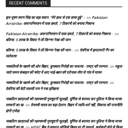
RECENT COMMENTS
बृज भूषण शरण सिंह का बड़ा बयान: “मेरे हाथ से एक हत्या हुई” -
Pakistan
on
Airstrike: अफगानिस्तान में पाक हमले, 7 ठिकानों को बनाया निशाना
Pakistan Airstrike: अफगानिस्तान में पाक हमले, 7 ठिकानों को बनाया निशाना -
on
बलिया: 5 लाख के विवाद ने ली किन्नर रेखा की जान
बलिया: 5 लाख के विवाद ने ली किन्नर रेखा की जान -
देवरिया में झपटमारी गैंग का
on
पर्दाफाश
नक्सलियों के खात्मे की ओर बिहार, कुख्यात गिरोहों का सफाया - राष्ट्र की परम्परा
स्कूल
on
जाते समय कंबाइन की चपेट में आए भाई-बहन की दर्दनाक मौत से गांव में मातम
नक्सलियों के खात्मे की ओर बिहार, कुख्यात गिरोहों का सफाया - राष्ट्र की परम्परा
on
देवरिया की बेटी पल्लवी राय ने रचा इतिहास
नाबालिग छात्राओं की रहस्यमयी गुमशुदगी सुलझी, पूर्णिया से बरामद कर पुलिस ने किया मानव
तस्करी का ख
तेजस्वी यादव का बड़ा ऐलान: बिहार में जाति-धर्म नहीं, विकास की राजनीति
on
होगी एजेंडा
नाबालिग छात्राओं की रहस्यमयी गुमशुदगी सुलझी, पूर्णिया से बरामद कर पुलिस ने किया मानव
तस्करी का ख
HDFC बैंक ने वायरल ऑडियो क्लिप पर दी सफाई, कर्मचारी होने से किया
on