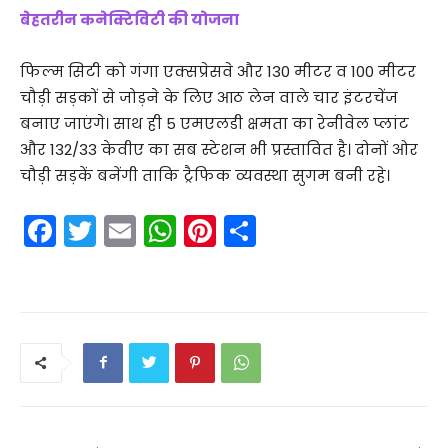
बेहतरीन कनेक्टिविटी की योजना
फिल्म सिटी को गंगा एक्सप्रेसवे और 130 मीटर व 100 मीटर
चौड़ी सड़कों से जोड़ने के लिए आठ लेन वाले चार इंटरचेंज
बनाए जाएंगे। साथ ही 5 एमएलडी क्षमता का रेनीवेल प्लांट
और 132/33 केवीए का सब स्टेशन भी प्रस्तावित है। दोनों ओर
चौड़ी सड़कें बनेंगी ताकि ट्रैफिक व्यवस्था सुगम बनी रहे।
F
T
E
W
Pi
S
a
w
m
h
nt
h
c
itt
ai
a
er
ar
e
er
l
ts
e
e
b
A
st
o
p
o
p