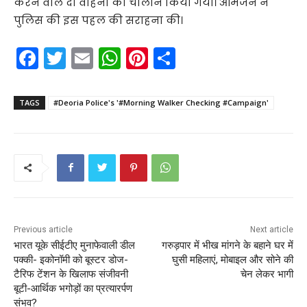
करने वाले दो वाहनों का चालान किया गया। आमजन ने
पुलिस की इस पहल की सराहना की।
F
T
E
W
Pi
S
a
w
m
h
nt
h
c
itt
ai
a
er
ar
TAGS
#Deoria Police's '#Morning Walker Checking #Campaign'
e
er
l
ts
e
e
b
A
st
o
p
o
p
k
Previous article
Next article
भारत यूके सीईटीए मुनाफेवाली डील
गरुड़पार में भीख मांगने के बहाने घर में
पक्की- इकोनॉमी को बूस्टर डोज-
घुसी महिलाएं, मोबाइल और सोने की
टैरिफ टेंशन के खिलाफ संजीवनी
चेन लेकर भागी
बूटी-आर्थिक भगोड़ों का प्रत्यारर्पण
संभव?