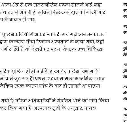
नक्
थाना क्षेत्र से एक सनसनीखेज घटना सामने आई, जहां
परम
यादव ने अपनी ही सर्विस पिस्टल से खुद को गोली मार
दर्
रूप से घायल हो गए।
नक्
परम
अन्य पुलिसकर्मियों में अफरा-तफरी मच गई। आनन-फानन
्वारा कल्याण बीघा रेफरल अस्पताल ले जाया गया, जहां
ना
पु
गंभीर स्थिति को देखते हुए पटना के एक उच्च चिकित्सा
बिह
ना
पु
क पुष्टि नहीं हो पाई है। हालांकि, पुलिस विभाग के
क्
जांच में जुट गए हैं। प्रथम दृष्टया मामला मानसिक दबाव
, लेकिन स्पष्ट कारण जांच के बाद ही सामने आ पाएगा।
तेज
होग
खि
या है। वरिष्ठ अधिकारियों ने संबंधित थाने का दौरा किया
 कर लिया गया है। अस्पताल सूत्रों के अनुसार, घायल
सऊ
रा
धमा