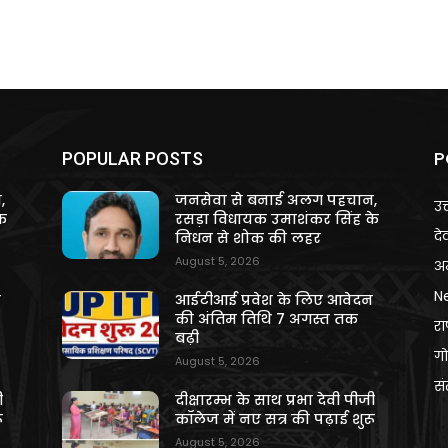
P
POPULAR POSTS
,
जनसेवा से बनाई अलग पहचान,
उत
े
रसड़ा विधायक उमाशंकर सिंह के
दे
निधन से शोक की लहर
August 5, 2026
अन
N
न
आईटीआई प्रवेश के लिए आवेदन
की अंतिम तिथि 7 अगस्त तक
राष
बढ़ी
गो
August 5, 2026
स
ी
दीक्षारम्भ के साथ प्रभा देवी पीजी
ू
कॉलेज में नए सत्र की पढ़ाई शुरू
August 5, 2026