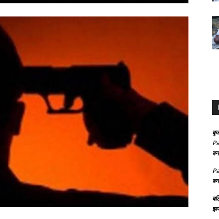
बृज
Pa
बन
Pa
बन
बल
झप