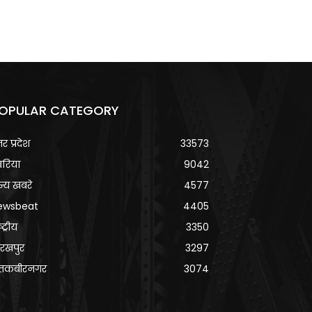
OPULAR CATEGORY
्तर प्रदेश
33573
वरिया
9042
्य खबरे
4577
ewsbeat
4405
्ट्रीय
3350
रखपुर
3297
ंतकबीरनगर
3074