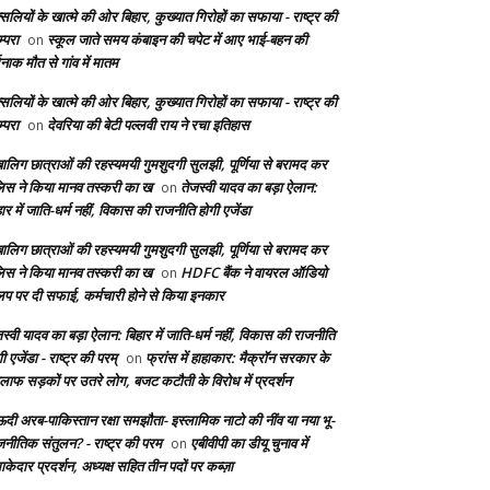
सलियों के खात्मे की ओर बिहार, कुख्यात गिरोहों का सफाया - राष्ट्र की
्परा
स्कूल जाते समय कंबाइन की चपेट में आए भाई-बहन की
on
दनाक मौत से गांव में मातम
सलियों के खात्मे की ओर बिहार, कुख्यात गिरोहों का सफाया - राष्ट्र की
्परा
देवरिया की बेटी पल्लवी राय ने रचा इतिहास
on
बालिग छात्राओं की रहस्यमयी गुमशुदगी सुलझी, पूर्णिया से बरामद कर
लिस ने किया मानव तस्करी का ख
तेजस्वी यादव का बड़ा ऐलान:
on
ार में जाति-धर्म नहीं, विकास की राजनीति होगी एजेंडा
बालिग छात्राओं की रहस्यमयी गुमशुदगी सुलझी, पूर्णिया से बरामद कर
लिस ने किया मानव तस्करी का ख
HDFC बैंक ने वायरल ऑडियो
on
लिप पर दी सफाई, कर्मचारी होने से किया इनकार
स्वी यादव का बड़ा ऐलान: बिहार में जाति-धर्म नहीं, विकास की राजनीति
ी एजेंडा - राष्ट्र की परम्
फ्रांस में हाहाकार: मैक्रॉन सरकार के
on
लाफ सड़कों पर उतरे लोग, बजट कटौती के विरोध में प्रदर्शन
दी अरब-पाकिस्तान रक्षा समझौता- इस्लामिक नाटो की नींव या नया भू-
जनीतिक संतुलन? - राष्ट्र की परम
एबीवीपी का डीयू चुनाव में
on
केदार प्रदर्शन, अध्यक्ष सहित तीन पदों पर कब्ज़ा