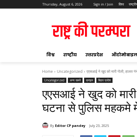
Thursday, August 6, 2026
Sign in / Join
विश्व
राष्ट्री
ok
विश्व
राष्ट्रीय
उत्तरप्रदेश
ऑटोमोबाइ
Home
Uncategorized
एएसआई ने खुद को मारी गोली, हालत गंभ
Uncategorized
अन्य खबरे
क्राइम
बिहार प्रदेश
pp
एएसआई ने खुद को मारी 
t
घटना से पुलिस महकमे मे
By
Editor CP pandey
July 23, 2025