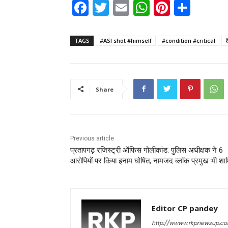
F
T
E
W
Pi
S
a
w
m
h
nt
h
c
itt
ai
a
er
ar
TAGS
#ASI shot #himself
#condition #critical
e
er
l
ts
e
e
b
A
st
o
p
Share
o
p
k
Previous article
प्रतापगढ़ रजिस्ट्री ऑफिस गोलीकांड: पुलिस अधीक्षक ने 6
आरोपियों पर किया इनाम घोषित, नामजद ब्लॉक प्रमुख भी शा
Editor CP pandey
http://wwww.rkpnewsup.c