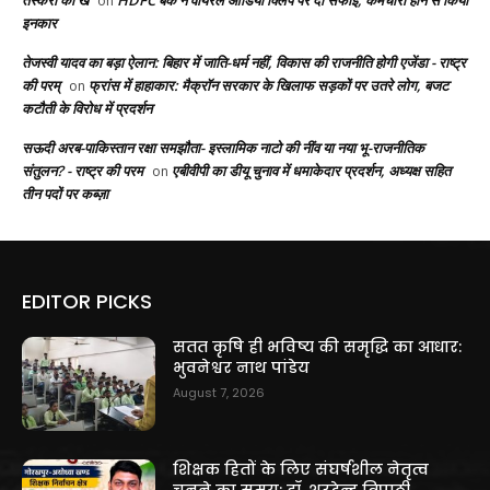
तस्करी का ख
HDFC बैंक ने वायरल ऑडियो क्लिप पर दी सफाई, कर्मचारी होने से किया
on
इनकार
तेजस्वी यादव का बड़ा ऐलान: बिहार में जाति-धर्म नहीं, विकास की राजनीति होगी एजेंडा - राष्ट्र
की परम्
फ्रांस में हाहाकार: मैक्रॉन सरकार के खिलाफ सड़कों पर उतरे लोग, बजट
on
कटौती के विरोध में प्रदर्शन
सऊदी अरब-पाकिस्तान रक्षा समझौता- इस्लामिक नाटो की नींव या नया भू-राजनीतिक
संतुलन? - राष्ट्र की परम
एबीवीपी का डीयू चुनाव में धमाकेदार प्रदर्शन, अध्यक्ष सहित
on
तीन पदों पर कब्ज़ा
EDITOR PICKS
सतत कृषि ही भविष्य की समृद्धि का आधार:
भुवनेश्वर नाथ पांडेय
August 7, 2026
शिक्षक हितों के लिए संघर्षशील नेतृत्व