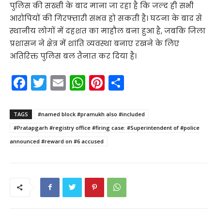
पुलिस की सख्ती के बाद माना जा रहा है कि जल्द ही सभी
आरोपियों की गिरफ्तारी संभव हो सकती है। घटना के बाद से
स्थानीय लोगों में दहशत का माहौल बना हुआ है, जबकि जिला
प्रशासन ने क्षेत्र में शांति व्यवस्था बनाए रखने के लिए
अतिरिक्त पुलिस बल तैनात कर दिया है।
F
T
E
W
Pi
S
a
w
m
h
nt
h
c
itt
ai
a
er
ar
TAGS
#named block #pramukh also #included
e
er
l
ts
e
e
#Pratapgarh #registry office #firing case: #Superintendent of #police
b
A
st
announced #reward on #6 accused
o
p
o
p
k