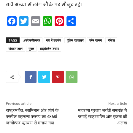
बड़ी संख्या में लोग मौके पर मौजूद रहे।
F
T
E
W
Pi
S
a
w
m
h
nt
h
c
itt
ai
a
er
ar
TAGS
#संतकबीरनगर
गांव में हड़कंप
पुलिस प्रशासन
प्रेम प्रसंग
बखिरा
e
er
l
ts
e
e
मोबाइल टावर
युवक
हाईवोल्टेज ड्रामा
b
A
st
o
p
o
p
k
Previous article
Next article
राष्ट्रभक्ति, स्वाभिमान और शौर्य के
महाराणा प्रताप जयंती समारोह ने
प्रतीक महाराणा प्रताप का 486वां
जगाई राष्ट्रभक्ति और एकता की
जन्मोत्सव धूमधाम से मनाया गया
अलख