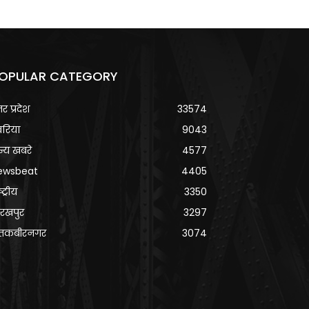
OPULAR CATEGORY
्तर प्रदेश
33574
वरिया
9043
्य खबरे
4577
ewsbeat
4405
्ट्रीय
3350
रखपुर
3297
ंतकबीरनगर
3074