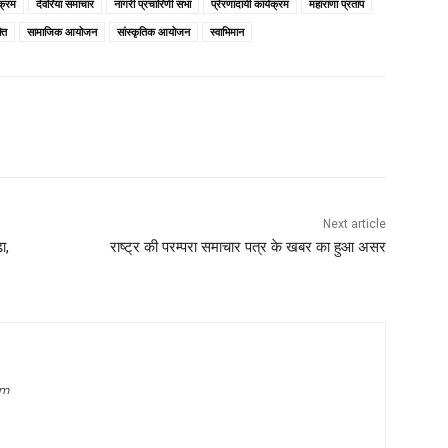
यक्रम
देवरिया समाचार
नागरी प्रचारिणी सभा
प्रेरणादायी कार्यक्रम
महाराणा प्रताप
्ति
सामाजिक आयोजन
सांस्कृतिक आयोजन
स्वाभिमान
Next article
ा,
राष्ट्र की परम्परा समाचार पत्र के खबर का हुआ असर
om