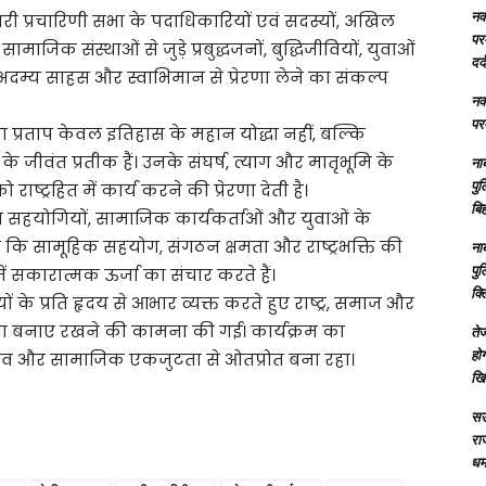
नक्
गरी प्रचारिणी सभा के पदाधिकारियों एवं सदस्यों, अखिल
परम
ामाजिक संस्थाओं से जुड़े प्रबुद्धजनों, बुद्धिजीवियों, युवाओं
दर्
ेम, अदम्य साहस और स्वाभिमान से प्रेरणा लेने का संकल्प
नक्
परम
 प्रताप केवल इतिहास के महान योद्धा नहीं, बल्कि
े जीवंत प्रतीक हैं। उनके संघर्ष, त्याग और मातृभूमि के
ना
पु
्ट्रहित में कार्य करने की प्रेरणा देती है।
बिह
 सहयोगियों, सामाजिक कार्यकर्ताओं और युवाओं के
ा कि सामूहिक सहयोग, संगठन क्षमता और राष्ट्रभक्ति की
ना
पु
ें सकारात्मक ऊर्जा का संचार करते हैं।
क्
 के प्रति हृदय से आभार व्यक्त करते हुए राष्ट्र, समाज और
कता बनाए रखने की कामना की गई। कार्यक्रम का
तेज
होग
 गौरव और सामाजिक एकजुटता से ओतप्रोत बना रहा।
खि
सऊ
रा
धमा