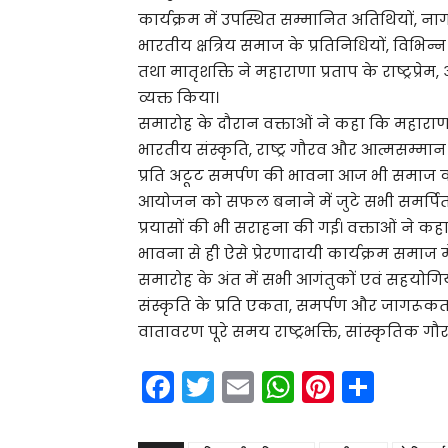
कार्यक्रम में उपस्थित सम्मानित अतिथियों, ना
भारतीय क्षत्रिय समाज के प्रतिनिधियों, विभिन्न स
तथा मातृशक्ति ने महाराणा प्रताप के राष्ट्रप्र
व्यक्त किया।
समारोह के दौरान वक्ताओं ने कहा कि महाराणा
भारतीय संस्कृति, राष्ट्र गौरव और आत्मसम्मान क
प्रति अटूट समर्पण की भावना आज भी समाज को राष
आयोजन को सफल बनाने में जुटे सभी समर्पित
प्रयासों की भी सराहना की गई। वक्ताओं ने कह
भावना से ही ऐसे प्रेरणादायी कार्यक्रम समाज म
समारोह के अंत में सभी आगंतुकों एवं सहयोगियों
संस्कृति के प्रति एकता, समर्पण और जागरू
वातावरण पूरे समय राष्ट्रभक्ति, सांस्कृतिक
F
T
E
W
Pi
S
a
w
m
h
nt
h