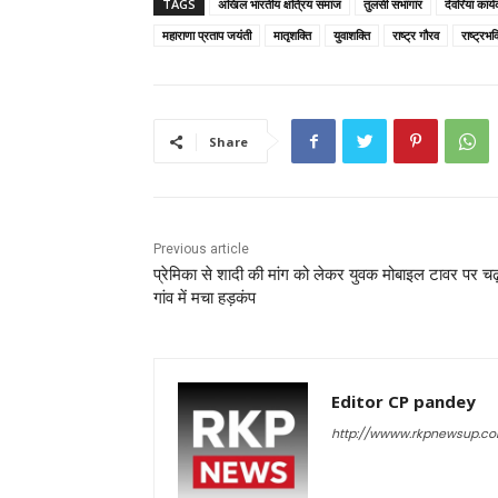
c
itt
ai
a
er
ar
TAGS
अखिल भारतीय क्षत्रिय समाज
तुलसी सभागार
देवरिया कार्
e
er
l
ts
e
e
महाराणा प्रताप जयंती
मातृशक्ति
युवाशक्ति
राष्ट्र गौरव
राष्ट्रभक
b
A
st
o
p
o
p
Share
k
Previous article
प्रेमिका से शादी की मांग को लेकर युवक मोबाइल टावर पर चढ़
गांव में मचा हड़कंप
Editor CP pandey
http://wwww.rkpnewsup.c