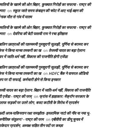
सलियों के खात्मे की ओर बिहार, कुख्यात गिरोहों का सफाया - राष्ट्र की
्परा
स्कूल जाते समय कंबाइन की चपेट में आए भाई-बहन की
on
दनाक मौत से गांव में मातम
सलियों के खात्मे की ओर बिहार, कुख्यात गिरोहों का सफाया - राष्ट्र की
्परा
देवरिया की बेटी पल्लवी राय ने रचा इतिहास
on
बालिग छात्राओं की रहस्यमयी गुमशुदगी सुलझी, पूर्णिया से बरामद कर
लिस ने किया मानव तस्करी का ख
तेजस्वी यादव का बड़ा ऐलान:
on
ार में जाति-धर्म नहीं, विकास की राजनीति होगी एजेंडा
बालिग छात्राओं की रहस्यमयी गुमशुदगी सुलझी, पूर्णिया से बरामद कर
लिस ने किया मानव तस्करी का ख
HDFC बैंक ने वायरल ऑडियो
on
लिप पर दी सफाई, कर्मचारी होने से किया इनकार
स्वी यादव का बड़ा ऐलान: बिहार में जाति-धर्म नहीं, विकास की राजनीति
ी एजेंडा - राष्ट्र की परम्
फ्रांस में हाहाकार: मैक्रॉन सरकार के
on
लाफ सड़कों पर उतरे लोग, बजट कटौती के विरोध में प्रदर्शन
दी अरब-पाकिस्तान रक्षा समझौता- इस्लामिक नाटो की नींव या नया भू-
जनीतिक संतुलन? - राष्ट्र की परम
एबीवीपी का डीयू चुनाव में
on
केदार प्रदर्शन, अध्यक्ष सहित तीन पदों पर कब्ज़ा