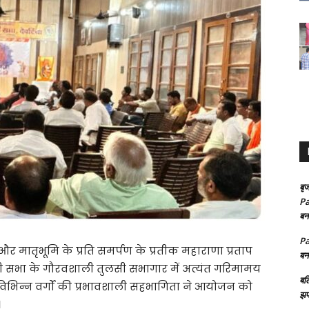
बृज
Pa
बन
Pa
और मातृभूमि के प्रति समर्पण के प्रतीक महाराणा प्रताप
बन
णी सभा के गौरवशाली तुलसी सभागार में अत्यंत गरिमामय
बल
विभिन्न वर्गों की प्रभावशाली सहभागिता ने आयोजन को
झप
।