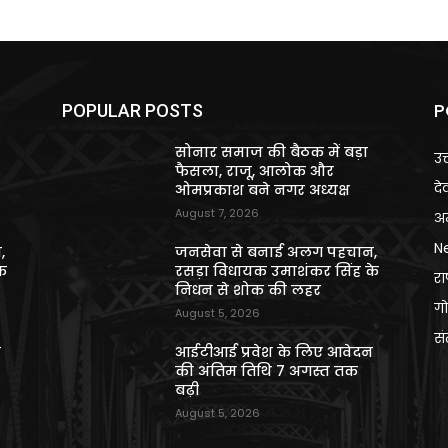
P
POPULAR POSTS
सोनार समाज की बैठक में बड़ा
उत
फैसला, राजू, आलोक और
दे
ओमप्रकाश बने नगर अध्यक्ष
August 7, 2026
अन
N
,
जनसेवा से बनाई अलग पहचान,
े
रसड़ा विधायक उमाशंकर सिंह के
राष
निधन से शोक की लहर
गो
August 5, 2026
स
न
आईटीआई प्रवेश के लिए आवेदन
की अंतिम तिथि 7 अगस्त तक
बढ़ी
August 5, 2026