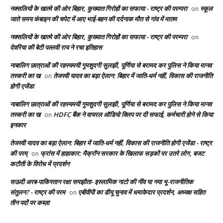
नक्सलियों के खात्मे की ओर बिहार, कुख्यात गिरोहों का सफाया - राष्ट्र की परम्परा
स्कूल
on
जाते समय कंबाइन की चपेट में आए भाई-बहन की दर्दनाक मौत से गांव में मातम
नक्सलियों के खात्मे की ओर बिहार, कुख्यात गिरोहों का सफाया - राष्ट्र की परम्परा
on
देवरिया की बेटी पल्लवी राय ने रचा इतिहास
नाबालिग छात्राओं की रहस्यमयी गुमशुदगी सुलझी, पूर्णिया से बरामद कर पुलिस ने किया मानव
तस्करी का ख
तेजस्वी यादव का बड़ा ऐलान: बिहार में जाति-धर्म नहीं, विकास की राजनीति
on
होगी एजेंडा
नाबालिग छात्राओं की रहस्यमयी गुमशुदगी सुलझी, पूर्णिया से बरामद कर पुलिस ने किया मानव
तस्करी का ख
HDFC बैंक ने वायरल ऑडियो क्लिप पर दी सफाई, कर्मचारी होने से किया
on
इनकार
तेजस्वी यादव का बड़ा ऐलान: बिहार में जाति-धर्म नहीं, विकास की राजनीति होगी एजेंडा - राष्ट्र
की परम्
फ्रांस में हाहाकार: मैक्रॉन सरकार के खिलाफ सड़कों पर उतरे लोग, बजट
on
कटौती के विरोध में प्रदर्शन
सऊदी अरब-पाकिस्तान रक्षा समझौता- इस्लामिक नाटो की नींव या नया भू-राजनीतिक
संतुलन? - राष्ट्र की परम
एबीवीपी का डीयू चुनाव में धमाकेदार प्रदर्शन, अध्यक्ष सहित
on
तीन पदों पर कब्ज़ा