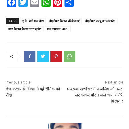
F
T
E
W
Pi
S
a
w
m
h
nt
h
c
itt
ai
a
er
ar
TAGS
ए.के. शर्मा मऊ दौरा
दोहरीघाट विकास परियोजनाएं
दोहरीघाट सरयू तट लोकार्पण
e
er
l
ts
e
e
नगर विकास विभाग उत्तर प्रदेश
मऊ समाचार 2025
b
A
st
o
p
o
p
k
Previous article
Next article
तेज रफ्तार ई-रिक्शा ने पूर्व सैनिक को
घघरुआ खण्डेसर में नाबालिग को उल्टा
रौंदा
लटकाकर पीटने वाले चार आरोपी
गिरफ्तार