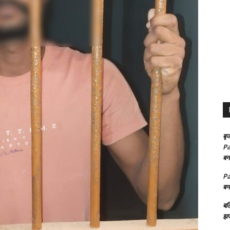
बृज
Pa
बन
Pa
बन
बल
झप