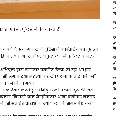
नक्
परम
दर्
नक्
परम
 थी फांसी, पुलिस ने की कार्रवाई
ना
पु
बिह
प्रेरित करने के एक मामले में पुलिस ने कार्रवाई करते हुए एक
 महिला संबंधी अपराधों पर अंकुश लगाने के लिए चलाए जा
ना
पु
क्
भियुक्त द्वारा लगातार प्रताड़ित किया जा रहा था। इस
फांसी लगाकर आत्महत्या कर ली। घटना के बाद परिजनों
तेज
दमा दर्ज किया गया।
होग
खि
रित कार्रवाई करते हुए अभियुक्त की तलाश शुरू की। इसी
ु कुमार, निवासी ग्राम सेवई बाजार थाना बेलीपार जनपद
सऊ
 उसे संबंधित धाराओं में न्यायालय के समक्ष पेश करने
रा
धमा