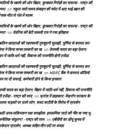
सलियों के खात्मे की ओर बिहार, कुख्यात गिरोहों का सफाया - राष्ट्र की
्परा
स्कूल जाते समय कंबाइन की चपेट में आए भाई-बहन की
on
दनाक मौत से गांव में मातम
सलियों के खात्मे की ओर बिहार, कुख्यात गिरोहों का सफाया - राष्ट्र की
्परा
देवरिया की बेटी पल्लवी राय ने रचा इतिहास
on
बालिग छात्राओं की रहस्यमयी गुमशुदगी सुलझी, पूर्णिया से बरामद कर
लिस ने किया मानव तस्करी का ख
तेजस्वी यादव का बड़ा ऐलान:
on
ार में जाति-धर्म नहीं, विकास की राजनीति होगी एजेंडा
बालिग छात्राओं की रहस्यमयी गुमशुदगी सुलझी, पूर्णिया से बरामद कर
लिस ने किया मानव तस्करी का ख
HDFC बैंक ने वायरल ऑडियो
on
लिप पर दी सफाई, कर्मचारी होने से किया इनकार
स्वी यादव का बड़ा ऐलान: बिहार में जाति-धर्म नहीं, विकास की राजनीति
ी एजेंडा - राष्ट्र की परम्
फ्रांस में हाहाकार: मैक्रॉन सरकार के
on
लाफ सड़कों पर उतरे लोग, बजट कटौती के विरोध में प्रदर्शन
दी अरब-पाकिस्तान रक्षा समझौता- इस्लामिक नाटो की नींव या नया भू-
जनीतिक संतुलन? - राष्ट्र की परम
एबीवीपी का डीयू चुनाव में
on
केदार प्रदर्शन, अध्यक्ष सहित तीन पदों पर कब्ज़ा