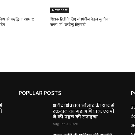
Newsbeat
िष्य की समृद्धि का आधार:
शिक्षक हितों के लिए संघर्षशील नेतृत्व चुनने का
ंडेय
समय: डॉ. शरदेन्दु त्रिपाठी
P
POPULAR POSTS
ें
शहीद शिवराज सोनार की याद में
उत
ी
रक्तदान का महाअभियान, एसपी
दे
ने की पहल की सराहना
August 9, 2026
अन
N