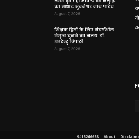
ि
सतत कृषि ही भविष्य की समृद्धि
का आधार: भुवनेश्वर नाथ पांडेय
राष
August 7, 2026
गो
स
शिक्षक हितों के लिए संघर्षशील
नेतृत्व चुनने का समय: डॉ.
शरदेन्दु त्रिपाठी
August 7, 2026
F
9415266658
About
Disclaim