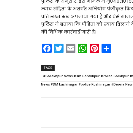
पुलिस के अनुसार, इस मामले में मु0अ0सं0 150
न्याय संहिता के अंतर्गत अभियोग पंजीकृत कि
प्रति सख्त रुख अपनाया गया है और ऐसे मामलों
पुलिस ने बताया कि पीड़िता को न्याय दिलाने
की विधिक कार्रवाई जारी है।
F
T
E
W
Pi
S
a
w
m
h
nt
h
c
itt
ai
a
er
ar
TAGS
e
er
l
ts
e
e
#Gorakhpur News #Dm Gorakhpur #Police Gorkhpur #
b
A
st
News #DM kushinagar #police Kushinagar #Deoria News
o
p
o
p
k
Share