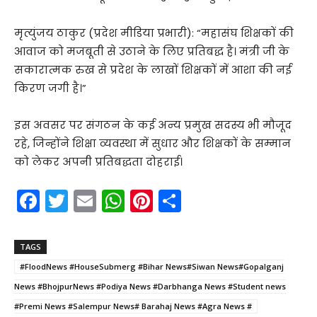
​मृत्युंजय ठाकुर (प्रदेश मीडिया प्रभारी): “महासंघ शिक्षकों की
आवाज को मजबूती से उठाने के लिए प्रतिबद्ध है। मंत्री जी के
सकारात्मक रुख से प्रदेश के लाखों शिक्षकों में आशा की नई
किरण जगी है।”
​इस अवसर पर संगठन के कई अन्य प्रमुख सदस्य भी मौजूद
रहे, जिन्होंने शिक्षा व्यवस्था में सुधार और शिक्षकों के सम्मान
को लेकर अपनी प्रतिबद्धता दोहराई।
F
T
E
W
Pi
S
a
w
m
h
nt
h
c
itt
ai
a
er
ar
TAGS
e
er
l
ts
e
e
#FloodNews #HouseSubmerg #Bihar News#Siwan News#Gopalganj
b
A
st
News #BhojpurNews #Podiya News #Darbhanga News #Student news
o
p
#Premi News #Salempur News# Barahaj News #Agra News #