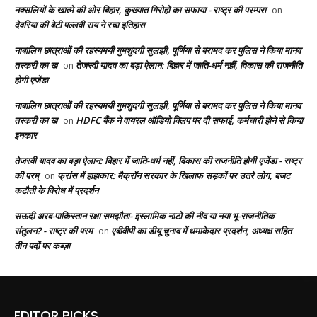
नक्सलियों के खात्मे की ओर बिहार, कुख्यात गिरोहों का सफाया - राष्ट्र की परम्परा
on
देवरिया की बेटी पल्लवी राय ने रचा इतिहास
नाबालिग छात्राओं की रहस्यमयी गुमशुदगी सुलझी, पूर्णिया से बरामद कर पुलिस ने किया मानव
तस्करी का ख
तेजस्वी यादव का बड़ा ऐलान: बिहार में जाति-धर्म नहीं, विकास की राजनीति
on
होगी एजेंडा
नाबालिग छात्राओं की रहस्यमयी गुमशुदगी सुलझी, पूर्णिया से बरामद कर पुलिस ने किया मानव
तस्करी का ख
HDFC बैंक ने वायरल ऑडियो क्लिप पर दी सफाई, कर्मचारी होने से किया
on
इनकार
तेजस्वी यादव का बड़ा ऐलान: बिहार में जाति-धर्म नहीं, विकास की राजनीति होगी एजेंडा - राष्ट्र
की परम्
फ्रांस में हाहाकार: मैक्रॉन सरकार के खिलाफ सड़कों पर उतरे लोग, बजट
on
कटौती के विरोध में प्रदर्शन
सऊदी अरब-पाकिस्तान रक्षा समझौता- इस्लामिक नाटो की नींव या नया भू-राजनीतिक
संतुलन? - राष्ट्र की परम
एबीवीपी का डीयू चुनाव में धमाकेदार प्रदर्शन, अध्यक्ष सहित
on
तीन पदों पर कब्ज़ा
EDITOR PICKS