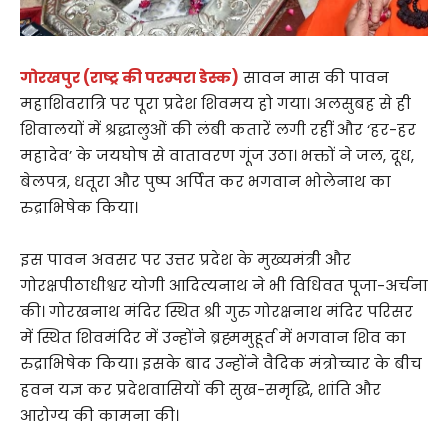
गोरखपुर (राष्ट्र की परम्परा डेस्क)
सावन मास की पावन
महाशिवरात्रि पर पूरा प्रदेश शिवमय हो गया। अलसुबह से ही
शिवालयों में श्रद्धालुओं की लंबी कतारें लगी रहीं और ‘हर-हर
महादेव’ के जयघोष से वातावरण गूंज उठा। भक्तों ने जल, दूध,
बेलपत्र, धतूरा और पुष्प अर्पित कर भगवान भोलेनाथ का
रुद्राभिषेक किया।
इस पावन अवसर पर उत्तर प्रदेश के मुख्यमंत्री और
गोरक्षपीठाधीश्वर योगी आदित्यनाथ ने भी विधिवत पूजा-अर्चना
की। गोरखनाथ मंदिर स्थित श्री गुरु गोरक्षनाथ मंदिर परिसर
में स्थित शिवमंदिर में उन्होंने ब्रह्ममुहूर्त में भगवान शिव का
रुद्राभिषेक किया। इसके बाद उन्होंने वैदिक मंत्रोच्चार के बीच
हवन यज्ञ कर प्रदेशवासियों की सुख-समृद्धि, शांति और
आरोग्य की कामना की।