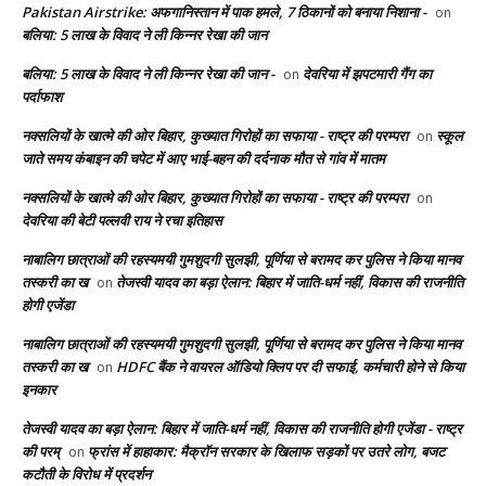
Pakistan Airstrike: अफगानिस्तान में पाक हमले, 7 ठिकानों को बनाया निशाना -
on
बलिया: 5 लाख के विवाद ने ली किन्नर रेखा की जान
बलिया: 5 लाख के विवाद ने ली किन्नर रेखा की जान -
देवरिया में झपटमारी गैंग का
on
पर्दाफाश
नक्सलियों के खात्मे की ओर बिहार, कुख्यात गिरोहों का सफाया - राष्ट्र की परम्परा
स्कूल
on
जाते समय कंबाइन की चपेट में आए भाई-बहन की दर्दनाक मौत से गांव में मातम
नक्सलियों के खात्मे की ओर बिहार, कुख्यात गिरोहों का सफाया - राष्ट्र की परम्परा
on
देवरिया की बेटी पल्लवी राय ने रचा इतिहास
नाबालिग छात्राओं की रहस्यमयी गुमशुदगी सुलझी, पूर्णिया से बरामद कर पुलिस ने किया मानव
तस्करी का ख
तेजस्वी यादव का बड़ा ऐलान: बिहार में जाति-धर्म नहीं, विकास की राजनीति
on
होगी एजेंडा
नाबालिग छात्राओं की रहस्यमयी गुमशुदगी सुलझी, पूर्णिया से बरामद कर पुलिस ने किया मानव
तस्करी का ख
HDFC बैंक ने वायरल ऑडियो क्लिप पर दी सफाई, कर्मचारी होने से किया
on
इनकार
तेजस्वी यादव का बड़ा ऐलान: बिहार में जाति-धर्म नहीं, विकास की राजनीति होगी एजेंडा - राष्ट्र
की परम्
फ्रांस में हाहाकार: मैक्रॉन सरकार के खिलाफ सड़कों पर उतरे लोग, बजट
on
कटौती के विरोध में प्रदर्शन