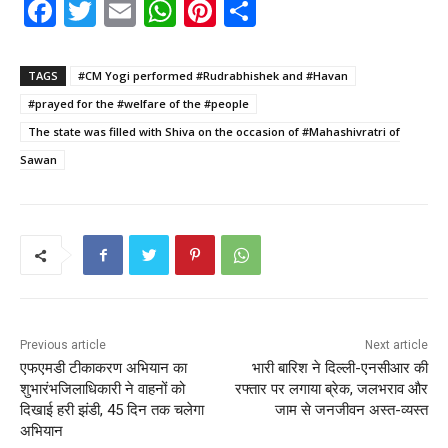
F
T
E
W
Pi
S
a
w
m
h
nt
h
c
itt
ai
a
er
ar
TAGS
#CM Yogi performed #Rudrabhishek and #Havan
e
er
l
ts
e
e
#prayed for the #welfare of the #people
b
A
st
The state was filled with Shiva on the occasion of #Mahashivratri of
o
p
Sawan
o
p
k
Previous article
Next article
एफएमडी टीकाकरण अभियान का
भारी बारिश ने दिल्ली-एनसीआर की
शुभारंभजिलाधिकारी ने वाहनों को
रफ्तार पर लगाया ब्रेक, जलभराव और
दिखाई हरी झंडी, 45 दिन तक चलेगा
जाम से जनजीवन अस्त-व्यस्त
अभियान