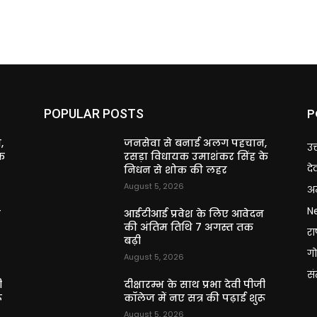
P
POPULAR POSTS
,
जनसेवा से बनाई अलग पहचान,
उत
े
रसड़ा विधायक उमाशंकर सिंह के
दे
निधन से शोक की लहर
August 5, 2026
अन
N
न
आईटीआई प्रवेश के लिए आवेदन
की अंतिम तिथि 7 अगस्त तक
राष
बढ़ी
गो
August 5, 2026
स
ी
दीक्षारम्भ के साथ प्रभा देवी पीजी
ू
कॉलेज में नए सत्र की पढ़ाई शुरू
August 5, 2026