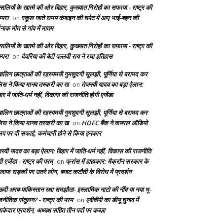
सलियों के खात्मे की ओर बिहार, कुख्यात गिरोहों का सफाया - राष्ट्र की
्परा
स्कूल जाते समय कंबाइन की चपेट में आए भाई-बहन की
on
दनाक मौत से गांव में मातम
सलियों के खात्मे की ओर बिहार, कुख्यात गिरोहों का सफाया - राष्ट्र की
्परा
देवरिया की बेटी पल्लवी राय ने रचा इतिहास
on
बालिग छात्राओं की रहस्यमयी गुमशुदगी सुलझी, पूर्णिया से बरामद कर
लिस ने किया मानव तस्करी का ख
तेजस्वी यादव का बड़ा ऐलान:
on
ार में जाति-धर्म नहीं, विकास की राजनीति होगी एजेंडा
बालिग छात्राओं की रहस्यमयी गुमशुदगी सुलझी, पूर्णिया से बरामद कर
लिस ने किया मानव तस्करी का ख
HDFC बैंक ने वायरल ऑडियो
on
लिप पर दी सफाई, कर्मचारी होने से किया इनकार
स्वी यादव का बड़ा ऐलान: बिहार में जाति-धर्म नहीं, विकास की राजनीति
ी एजेंडा - राष्ट्र की परम्
फ्रांस में हाहाकार: मैक्रॉन सरकार के
on
लाफ सड़कों पर उतरे लोग, बजट कटौती के विरोध में प्रदर्शन
दी अरब-पाकिस्तान रक्षा समझौता- इस्लामिक नाटो की नींव या नया भू-
जनीतिक संतुलन? - राष्ट्र की परम
एबीवीपी का डीयू चुनाव में
on
केदार प्रदर्शन, अध्यक्ष सहित तीन पदों पर कब्ज़ा