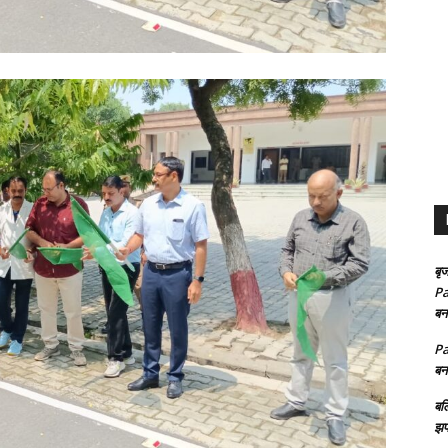
बृज
Pa
बन
Pa
बन
बल
झप