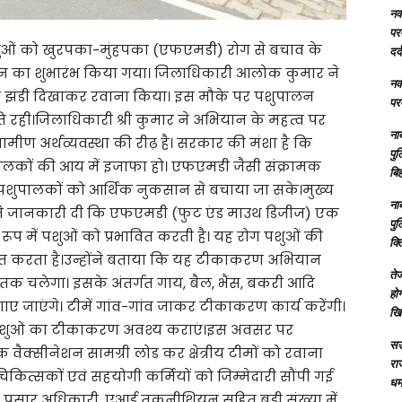
नक्
परम
 पशुओं को खुरपका-मुंहपका (एफएमडी) रोग से बचाव के
दर्
का शुभारंभ किया गया। जिलाधिकारी आलोक कुमार ने
नक्
री झंडी दिखाकर रवाना किया। इस मौके पर पशुपालन
परम
ि रही।जिलाधिकारी श्री कुमार ने अभियान के महत्व पर
ना
्रामीण अर्थव्यवस्था की रीढ़ है। सरकार की मंशा है कि
पु
शुपालकों की आय में इजाफा हो। एफएमडी जैसी संक्रामक
बिह
ि पशुपालकों को आर्थिक नुकसान से बचाया जा सके।मुख्य
ना
ी ने जानकारी दी कि एफएमडी (फुट एंड माउथ डिजीज) एक
पु
रूप में पशुओं को प्रभावित करती है। यह रोग पशुओं की
क्
भावित करता है।उन्होंने बताया कि यह टीकाकरण अभियान
तेज
 तक चलेगा। इसके अंतर्गत गाय, बैल, भैंस, बकरी आदि
होग
 जाएंगे। टीमें गांव-गांव जाकर टीकाकरण कार्य करेंगी।
खि
ने पशुओं का टीकाकरण अवश्य कराएं।इस अवसर पर
सऊ
ैक्सीनेशन सामग्री लोड कर क्षेत्रीय टीमों को रवाना
रा
िकित्सकों एवं सहयोगी कर्मियों को जिम्मेदारी सौंपी गई
धमा
धन प्रसार अधिकारी, एआई तकनीशियन सहित बड़ी संख्या में