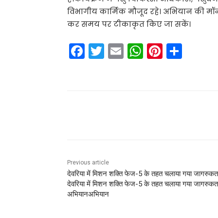
विभागीय कार्मिक मौजूद रहे। अभियान की मॉन
कर समय पर टीकाकृत किए जा सकें।
F
T
E
W
Pi
S
a
w
m
h
nt
h
c
itt
ai
a
er
ar
e
er
l
ts
e
e
b
A
st
Share
o
p
o
p
k
Previous article
देवरिया में मिशन शक्ति फेज-5 के तहत चलाया गया जागरुकत
देवरिया में मिशन शक्ति फेज-5 के तहत चलाया गया जागरुकत
अभियानअभियान