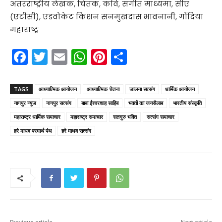
अंतरराष्ट्रीय लेखक, चिंतक, कवि, संगीत माध्यमा, सीए
(एटीसी), एडवोकेट किशन सनमुखदास भावनानी, गोंदिया
महाराष्ट्र
F
T
E
W
Pi
S
a
w
m
h
nt
h
c
itt
ai
a
er
ar
TAGS
आध्यात्मिक आयोजन
आध्यात्मिक चेतना
जालना सत्संग
धार्मिक आयोजन
e
er
l
ts
e
e
नागपुर न्यूज
नागपुर सत्संग
बाबा ईश्वरशाह साहिब
भक्तों का जनसैलाब
भारतीय संस्कृति
b
A
st
महाराष्ट्र धार्मिक समाचार
महाराष्ट्र समाचार
सतगुरु भक्ति
सत्संग समाचार
o
p
हरे माधव परमार्थ पंथ
हरे माधव सत्संग
o
p
k