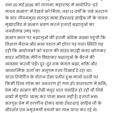
तथा 20 मई 2026 को जालना, महाराष्ट्र में आयोजित “हरे
माधव सत्संग” में देखने को मिला, जहां 12 वर्षों के लंबे अंतराल
के बाद जीवनमुक्त सतगुरु बाबा ईश्वरशाह साहिब जी के पावन
मुखारविंद से सत्संग श्रवण करने हजारों श्रद्धालुओं का
जनसैलाब उमड़ पड़ा।
सत्संग स्थल पर श्रद्धालुओं की इतनी अधिक संख्या पहुंची कि
विशाल मैदान और भव्य पंडाल भी छोटा पड़ गया। स्थिति यह
रही कि आयोजकों को पंडाल की साइड बाउंड्री कवर खोलकर
बाहर अतिरिक्त मेटिंग बिछाकर श्रद्धालुओं के बैठने की
व्यवस्था करनी पड़ी। दूर-दूर तक केवल श्रद्धा, भक्ति और
आध्यात्मिक ऊर्जा का अनुपम दृश्य दिखाई दे रहा था।
ग्राउंड रिपोर्टिंग के दौरान ऐसा प्रतीत हुआ मानो धरती पर
किसी दिव्य लोक का अवतरण हो गया हो। वातावरण में भक्ति,
प्रेम और सत्संग की ऐसी मधुर धारा प्रवाहित हो रही थी जिसे
शब्दों में पूर्णतः व्यक्त कर पाना संभव नहीं है। हजारों भक्त
सतगुरु प्रेम में तल्लीन होकर बाबा ईश्वरशाह साहिब जी के
श्रीदर्शन एवं अमृतमयी वचनों का लाभ प्राप्त कर रहे थे।