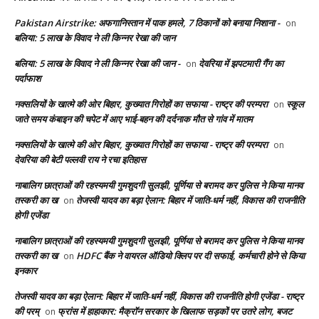
Pakistan Airstrike: अफगानिस्तान में पाक हमले, 7 ठिकानों को बनाया निशाना -
on
बलिया: 5 लाख के विवाद ने ली किन्नर रेखा की जान
बलिया: 5 लाख के विवाद ने ली किन्नर रेखा की जान -
देवरिया में झपटमारी गैंग का
on
पर्दाफाश
नक्सलियों के खात्मे की ओर बिहार, कुख्यात गिरोहों का सफाया - राष्ट्र की परम्परा
स्कूल
on
जाते समय कंबाइन की चपेट में आए भाई-बहन की दर्दनाक मौत से गांव में मातम
नक्सलियों के खात्मे की ओर बिहार, कुख्यात गिरोहों का सफाया - राष्ट्र की परम्परा
on
देवरिया की बेटी पल्लवी राय ने रचा इतिहास
नाबालिग छात्राओं की रहस्यमयी गुमशुदगी सुलझी, पूर्णिया से बरामद कर पुलिस ने किया मानव
तस्करी का ख
तेजस्वी यादव का बड़ा ऐलान: बिहार में जाति-धर्म नहीं, विकास की राजनीति
on
होगी एजेंडा
नाबालिग छात्राओं की रहस्यमयी गुमशुदगी सुलझी, पूर्णिया से बरामद कर पुलिस ने किया मानव
तस्करी का ख
HDFC बैंक ने वायरल ऑडियो क्लिप पर दी सफाई, कर्मचारी होने से किया
on
इनकार
तेजस्वी यादव का बड़ा ऐलान: बिहार में जाति-धर्म नहीं, विकास की राजनीति होगी एजेंडा - राष्ट्र
की परम्
फ्रांस में हाहाकार: मैक्रॉन सरकार के खिलाफ सड़कों पर उतरे लोग, बजट
on