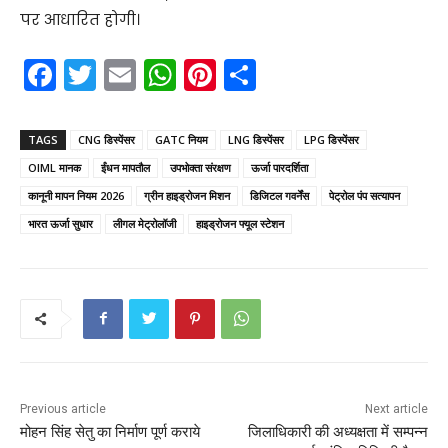
पर आधारित होगी।
F
T
E
W
Pi
S
a
w
m
h
nt
h
c
itt
ai
a
er
ar
TAGS
CNG डिस्पेंसर
GATC नियम
LNG डिस्पेंसर
LPG डिस्पेंसर
e
er
l
ts
e
e
OIML मानक
ईंधन मापतौल
उपभोक्ता संरक्षण
ऊर्जा पारदर्शिता
b
A
st
कानूनी मापन नियम 2026
ग्रीन हाइड्रोजन मिशन
डिजिटल गवर्नेंस
पेट्रोल पंप सत्यापन
o
p
भारत ऊर्जा सुधार
लीगल मेट्रोलॉजी
हाइड्रोजन फ्यूल स्टेशन
o
p
k
Previous article
Next article
मोहन सिंह सेतु का निर्माण पूर्ण कराये
जिलाधिकारी की अध्यक्षता में सम्पन्न