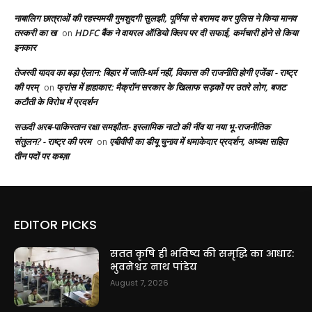
नाबालिग छात्राओं की रहस्यमयी गुमशुदगी सुलझी, पूर्णिया से बरामद कर पुलिस ने किया मानव
तस्करी का ख
HDFC बैंक ने वायरल ऑडियो क्लिप पर दी सफाई, कर्मचारी होने से किया
on
इनकार
तेजस्वी यादव का बड़ा ऐलान: बिहार में जाति-धर्म नहीं, विकास की राजनीति होगी एजेंडा - राष्ट्र
की परम्
फ्रांस में हाहाकार: मैक्रॉन सरकार के खिलाफ सड़कों पर उतरे लोग, बजट
on
कटौती के विरोध में प्रदर्शन
सऊदी अरब-पाकिस्तान रक्षा समझौता- इस्लामिक नाटो की नींव या नया भू-राजनीतिक
संतुलन? - राष्ट्र की परम
एबीवीपी का डीयू चुनाव में धमाकेदार प्रदर्शन, अध्यक्ष सहित
on
तीन पदों पर कब्ज़ा
EDITOR PICKS
सतत कृषि ही भविष्य की समृद्धि का आधार:
भुवनेश्वर नाथ पांडेय
August 7, 2026