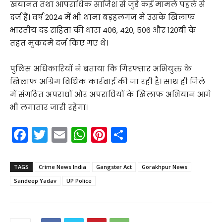
खयानत तथा आपराधिक साजिश से जुड़े कई मामले पहले से
दर्ज हैं। वर्ष 2024 में भी थाना बड़हलगंज में उसके खिलाफ
भारतीय दंड संहिता की धारा 406, 420, 506 और 120बी के
तहत मुकदमे दर्ज किए गए थे।
पुलिस अधिकारियों ने बताया कि गिरफ्तार अभियुक्त के
खिलाफ अग्रिम विधिक कार्रवाई की जा रही है। साथ ही जिले
में संगठित अपराधों और अपराधियों के खिलाफ अभियान आगे
भी लगातार जारी रहेगा।
F
T
E
W
Pi
S
a
w
m
h
nt
h
c
itt
ai
a
er
ar
TAGS
Crime News India
Gangster Act
Gorakhpur News
e
er
l
ts
e
e
Sandeep Yadav
UP Police
b
A
st
o
p