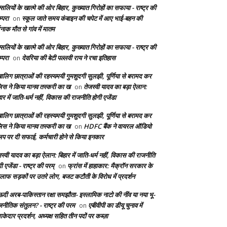
सलियों के खात्मे की ओर बिहार, कुख्यात गिरोहों का सफाया - राष्ट्र की
्परा
स्कूल जाते समय कंबाइन की चपेट में आए भाई-बहन की
on
दनाक मौत से गांव में मातम
सलियों के खात्मे की ओर बिहार, कुख्यात गिरोहों का सफाया - राष्ट्र की
्परा
देवरिया की बेटी पल्लवी राय ने रचा इतिहास
on
बालिग छात्राओं की रहस्यमयी गुमशुदगी सुलझी, पूर्णिया से बरामद कर
लिस ने किया मानव तस्करी का ख
तेजस्वी यादव का बड़ा ऐलान:
on
ार में जाति-धर्म नहीं, विकास की राजनीति होगी एजेंडा
बालिग छात्राओं की रहस्यमयी गुमशुदगी सुलझी, पूर्णिया से बरामद कर
लिस ने किया मानव तस्करी का ख
HDFC बैंक ने वायरल ऑडियो
on
लिप पर दी सफाई, कर्मचारी होने से किया इनकार
स्वी यादव का बड़ा ऐलान: बिहार में जाति-धर्म नहीं, विकास की राजनीति
ी एजेंडा - राष्ट्र की परम्
फ्रांस में हाहाकार: मैक्रॉन सरकार के
on
लाफ सड़कों पर उतरे लोग, बजट कटौती के विरोध में प्रदर्शन
दी अरब-पाकिस्तान रक्षा समझौता- इस्लामिक नाटो की नींव या नया भू-
जनीतिक संतुलन? - राष्ट्र की परम
एबीवीपी का डीयू चुनाव में
on
केदार प्रदर्शन, अध्यक्ष सहित तीन पदों पर कब्ज़ा