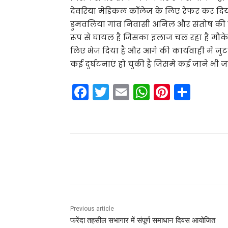
देवरिया मेडिकल कॉलेज के लिए रेफर कर दिय
डुमवलिया गांव निवासी अनिल और संतोष की इ
रूप से घायल है जिसका इलाज चल रहा है मौके प
लिए भेज दिया है और आगे की कार्यवाही में जुट
कई दुर्घटनाएं हो चुकी है जिसमे कई जाने भी जा
F
T
E
W
Pi
S
a
w
m
h
nt
h
c
itt
ai
a
er
ar
e
er
l
ts
e
e
b
A
st
Share
o
p
o
p
k
Previous article
फरेंदा तहसील सभागार में संपूर्ण समाधान दिवस आयोजित