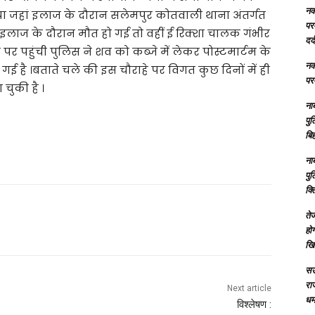
नक्
ा जहां इलाज के दौरान सलेमपुर कोतवाली थाना अंतर्गत
परम
लाज के दौरान मौत हो गई तो वहीं ई रिक्शा चालक गंभीर
दर्
र पहुंची पुलिस ने शव को कब्जे में लेकर पोस्टमार्टम के
नक्
 गई है ।बताते चले की इस चौराहे पर विगत कुछ दिनों में ही
परम
 चुकी है ।
ना
पु
बिह
ना
पु
क्
तेज
होग
खि
सऊ
रा
Next article
धमा
विश्लेषण :