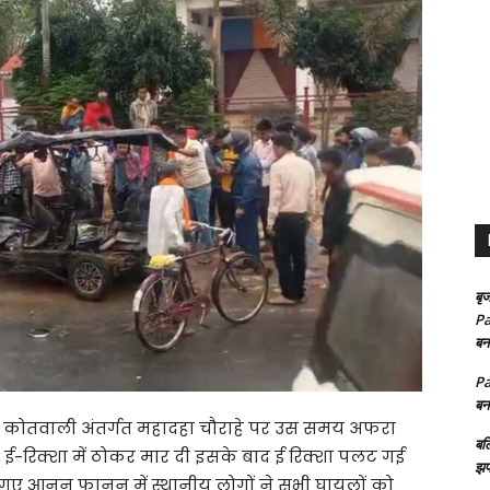
बृज
Pa
बन
Pa
बन
र कोतवाली अंतर्गत महादहा चौराहे पर उस समय अफरा
बल
-रिक्शा में ठोकर मार दी इसके बाद ई रिक्शा पलट गई
झप
 गए आनन फानन में स्थानीय लोगों ने सभी घायलों को