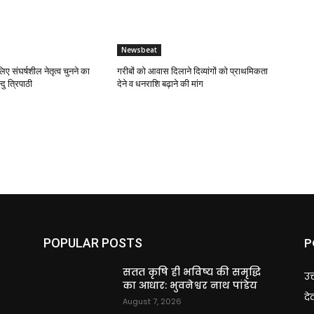
Newsbeat
लिए संघर्षशील नेतृत्व चुनने का
गरीबों को आवास दिलाने दिव्यांगों को प्राथमिकता
दु त्रिपाठी
देने व धनराशि बढ़ाने की मांग
P
POPULAR POSTS
ि
सतत कृषि ही भविष्य की समृद्धि
उत
का आधार: भुवनेश्वर नाथ पांडेय
दे
August 7, 2026