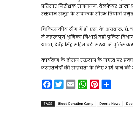
प्रतिसार निरीक्षक रामजनम, वेलफेयर शाखा प्रभ
रक्तदान समूह के संचालक सौरभ त्रिपाठी प्रमुख
चिकित्सकीय टीम में डॉ. एस. के. अग्रवाल, डॉ. चं
ने महत्वपूर्ण भूमिका निभाई। वहीं पुलिस वि
यादव, देवेंद्र सिंह सहित बड़ी संख्या में पुलिसकर्
कार्यक्रम के दौरान रक्तदान के महत्व पर प्र
जरूरतमंदों की सहायता के लिए आगे आने की
F
T
E
W
Pi
S
a
w
m
h
nt
h
c
itt
ai
a
er
ar
TAGS
Blood Donation Camp
Deoria News
Deor
e
er
l
ts
e
e
b
A
st
o
p
Share