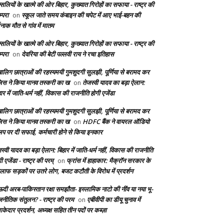
सलियों के खात्मे की ओर बिहार, कुख्यात गिरोहों का सफाया - राष्ट्र की
्परा
स्कूल जाते समय कंबाइन की चपेट में आए भाई-बहन की
on
दनाक मौत से गांव में मातम
सलियों के खात्मे की ओर बिहार, कुख्यात गिरोहों का सफाया - राष्ट्र की
्परा
देवरिया की बेटी पल्लवी राय ने रचा इतिहास
on
बालिग छात्राओं की रहस्यमयी गुमशुदगी सुलझी, पूर्णिया से बरामद कर
लिस ने किया मानव तस्करी का ख
तेजस्वी यादव का बड़ा ऐलान:
on
ार में जाति-धर्म नहीं, विकास की राजनीति होगी एजेंडा
बालिग छात्राओं की रहस्यमयी गुमशुदगी सुलझी, पूर्णिया से बरामद कर
लिस ने किया मानव तस्करी का ख
HDFC बैंक ने वायरल ऑडियो
on
लिप पर दी सफाई, कर्मचारी होने से किया इनकार
स्वी यादव का बड़ा ऐलान: बिहार में जाति-धर्म नहीं, विकास की राजनीति
ी एजेंडा - राष्ट्र की परम्
फ्रांस में हाहाकार: मैक्रॉन सरकार के
on
लाफ सड़कों पर उतरे लोग, बजट कटौती के विरोध में प्रदर्शन
दी अरब-पाकिस्तान रक्षा समझौता- इस्लामिक नाटो की नींव या नया भू-
जनीतिक संतुलन? - राष्ट्र की परम
एबीवीपी का डीयू चुनाव में
on
केदार प्रदर्शन, अध्यक्ष सहित तीन पदों पर कब्ज़ा