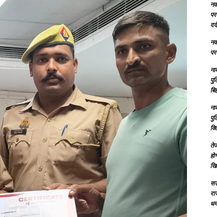
नक्
परम
दर्
नक्
परम
ना
पु
बिह
ना
पु
क्
तेज
होग
खि
सऊ
रा
धमा