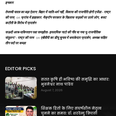
इनकार
तेजस्वी यादव का बड़ा ऐलान: बिहार में जाति-धर्म नहीं, विकास की राजनीति होगी एजेंडा - राष्ट्र
की परम्
फ्रांस में हाहाकार: मैक्रॉन सरकार के खिलाफ सड़कों पर उतरे लोग, बजट
on
कटौती के विरोध में प्रदर्शन
सऊदी अरब-पाकिस्तान रक्षा समझौता- इस्लामिक नाटो की नींव या नया भू-राजनीतिक
संतुलन? - राष्ट्र की परम
एबीवीपी का डीयू चुनाव में धमाकेदार प्रदर्शन, अध्यक्ष सहित
on
तीन पदों पर कब्ज़ा
EDITOR PICKS
सतत कृषि ही भविष्य की समृद्धि का आधार:
भुवनेश्वर नाथ पांडेय
August 7, 2026
शिक्षक हितों के लिए संघर्षशील नेतृत्व
चुनने का समय: डॉ. शरदेन्दु त्रिपाठी