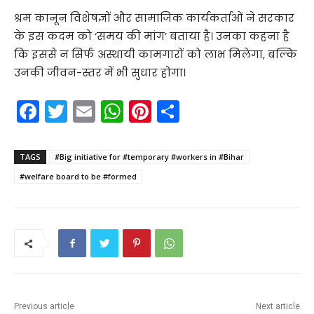
श्रम कानून विशेषज्ञों और सामाजिक कार्यकर्ताओं ने सरकार
के इस कदम को ‘समय की मांग’ बताया है। उनका कहना है
कि इससे न सिर्फ अस्थायी कामगारों को लाभ मिलेगा, बल्कि
उनकी जीवन-स्तर में भी सुधार होगा।
F
T
E
W
Pi
S
a
w
m
h
nt
h
c
itt
ai
a
er
ar
TAGS
#Big initiative for #temporary #workers in #Bihar
e
er
l
ts
e
e
#welfare board to be #formed
b
A
st
o
p
o
p
k
Previous article
Next article