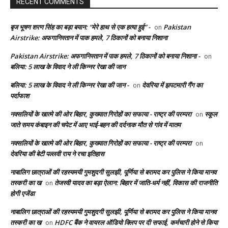
RECENT COMMENTS
बृज भूषण शरण सिंह का बड़ा बयान: “मेरे हाथ से एक हत्या हुई” -
Pakistan
on
Airstrike: अफगानिस्तान में पाक हमले, 7 ठिकानों को बनाया निशाना
Pakistan Airstrike: अफगानिस्तान में पाक हमले, 7 ठिकानों को बनाया निशाना -
on
बलिया: 5 लाख के विवाद ने ली किन्नर रेखा की जान
बलिया: 5 लाख के विवाद ने ली किन्नर रेखा की जान -
देवरिया में झपटमारी गैंग का
on
पर्दाफाश
नक्सलियों के खात्मे की ओर बिहार, कुख्यात गिरोहों का सफाया - राष्ट्र की परम्परा
स्कूल
on
जाते समय कंबाइन की चपेट में आए भाई-बहन की दर्दनाक मौत से गांव में मातम
नक्सलियों के खात्मे की ओर बिहार, कुख्यात गिरोहों का सफाया - राष्ट्र की परम्परा
on
देवरिया की बेटी पल्लवी राय ने रचा इतिहास
नाबालिग छात्राओं की रहस्यमयी गुमशुदगी सुलझी, पूर्णिया से बरामद कर पुलिस ने किया मानव
तस्करी का ख
तेजस्वी यादव का बड़ा ऐलान: बिहार में जाति-धर्म नहीं, विकास की राजनीति
on
होगी एजेंडा
नाबालिग छात्राओं की रहस्यमयी गुमशुदगी सुलझी, पूर्णिया से बरामद कर पुलिस ने किया मानव
तस्करी का ख
HDFC बैंक ने वायरल ऑडियो क्लिप पर दी सफाई, कर्मचारी होने से किया
on