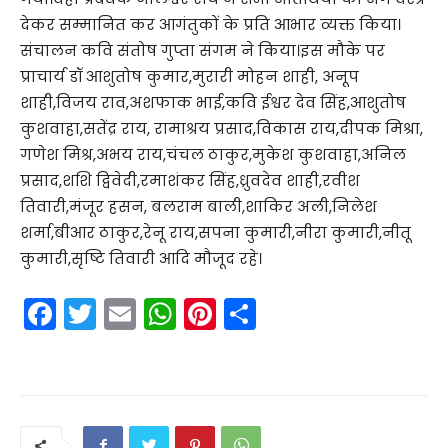
देकर सम्मानित कर आगंतुकों के प्रति आभार व्यक्त किया।
संचालन कवि संतोष गुप्ता संगम ने किया।इस मौके पर
प्राचार्य डॉ आशुतोष कुमार,मुरारी मोहन शाही, अनूप
शाही,विजय राव,अशफाक भाई,कवि ईश्वर देव सिंह,आशुतोष
कुशवाहा,सतेंद्र राय, रामाश्रय प्रसाद,विकास राय,दीपक मिश्रा,
गणेश मिश्र,अभय राय,चंचल ठाकुर,मुकेश कुशवाहा,अनिल
प्रसाद,शशि द्विवेदी,रमाशंकर सिंह,ध्रुवदेव शाही,रवीश
तिवारी,मंजूर हसन, बलराम बाली,शाकिर अली,निलेश
शर्मा,बीआर ठाकुर,रेनू राय,सपना कुमारी,नीरा कुमारी,नीतू
कुमारी,सृष्टि तिवारी आदि मौजूद रहे।
F
T
E
W
Pi
S
a
w
m
h
nt
h
c
itt
ai
a
er
ar
e
er
l
ts
e
e
b
A
st