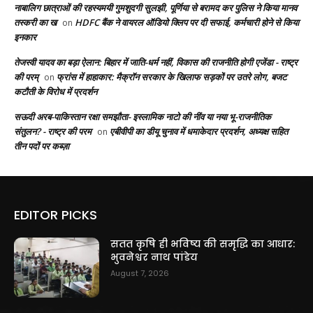
नाबालिग छात्राओं की रहस्यमयी गुमशुदगी सुलझी, पूर्णिया से बरामद कर पुलिस ने किया मानव
तस्करी का ख
HDFC बैंक ने वायरल ऑडियो क्लिप पर दी सफाई, कर्मचारी होने से किया
on
इनकार
तेजस्वी यादव का बड़ा ऐलान: बिहार में जाति-धर्म नहीं, विकास की राजनीति होगी एजेंडा - राष्ट्र
की परम्
फ्रांस में हाहाकार: मैक्रॉन सरकार के खिलाफ सड़कों पर उतरे लोग, बजट
on
कटौती के विरोध में प्रदर्शन
सऊदी अरब-पाकिस्तान रक्षा समझौता- इस्लामिक नाटो की नींव या नया भू-राजनीतिक
संतुलन? - राष्ट्र की परम
एबीवीपी का डीयू चुनाव में धमाकेदार प्रदर्शन, अध्यक्ष सहित
on
तीन पदों पर कब्ज़ा
EDITOR PICKS
सतत कृषि ही भविष्य की समृद्धि का आधार:
भुवनेश्वर नाथ पांडेय
August 7, 2026