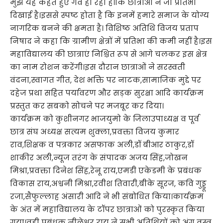
मुझे यह कहते हुए गर्व हो रहा है।कि छात्राओं ने जो प्रतिभा
दिखाई है।इससे स्पष्ट होता है कि इनमें हमारे समाज के योग्य
नागरिक बनने की क्षमता है। विशिष्ठ अतिथि विजय प्रताप
निषाद ने कहा कि ग्रामीण क्षेत्रों में प्रतिभा की कमी नहीं है।इस
महाविद्यालय की छात्राएं निश्चित रूप से आगे चलकर इस क्षेत्र
का नाम रोशन करेंगी।इस दौरान छात्राओं ने सरस्वती
वंदना,स्वागत गीत, देश भक्ति पर नाटक,सामाजिक मुद्दे पर
दहेज प्रथा सहित पर्यावरण और सड़क सुरक्षा आदि कार्यक्रम
प्रस्तुत कर सबको सोचने पर मजबूर कर दिया।
कार्यक्रम को कुशीनगर भाजयुमो के जिलाउपाध्यक्ष व पूर्व
छात्र संघ अध्यक्ष सत्यम शुक्ला,प्रवक्ता विजय कुमार
राव,शिक्षक व पत्रकार असफाक अली,डॉ बीआर ठाकुर,डॉ
शाकीर अली,न्यूज तरंग के संपादक अजय सिंह,जोखन
मिश्रा,प्रवक्ता दिनेश सिंह,रेनू राय,एमडी एकेडमी के प्रबंधक
विकास राय,अश्वनी मिश्रा,रवीश तिवारी,बीके सूरज, कवि गुड्डू
रजा,सैफुल्लाह अंसारी आदि ने भी संबोधित किया।कार्यक्रम
के अंत में महाविद्यालय के टॉपर छात्राओं को पुरस्कृत किया
गया।वही प्रबंधक नीलेश्वर राय ने सभी अतिथियों को अंग वस्त्र