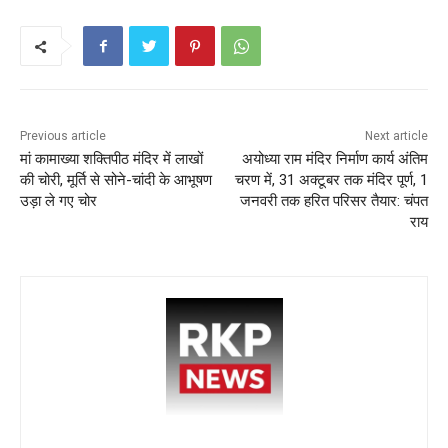
e
er
l
ts
e
e
b
A
st
o
p
o
p
k
Previous article
Next article
मां कामाख्या शक्तिपीठ मंदिर में लाखों
अयोध्या राम मंदिर निर्माण कार्य अंतिम
की चोरी, मूर्ति से सोने-चांदी के आभूषण
चरण में, 31 अक्टूबर तक मंदिर पूर्ण, 1
उड़ा ले गए चोर
जनवरी तक हरित परिसर तैयार: चंपत
राय