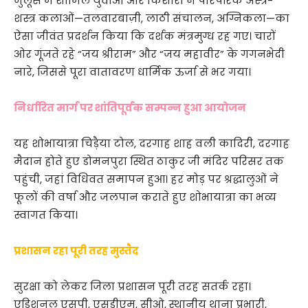
जुलूस में शामिल युवाओं और किशोरों ने पारंपरिक अस्त्र-
शस्त्र कलाओं—तलवारबाज़ी, लाठी संचालन, अग्निकला—का
ऐसा जीवंत प्रदर्शन किया कि दर्शक मंत्रमुग्ध रह गए। चारों
ओर गूंजते रहे “जय श्रीराम” और “जय महावीर” के गगनभेदी
नारे, जिससे पूरा वातावरण धार्मिक ऊर्जा से भर गया।
निर्धारित मार्ग पर शांतिपूर्वक सम्पन्न हुआ आयोजन
यह शोभायात्रा चिड़ैया टोल, दरगाह शाह वली कादिरी, दरगाह
मैदान होते हुए डोमनपुरा स्थित ठाकुर जी मंदिर परिसर तक
पहुंची, जहां विधिवत समापन हुआ। हर मोड़ पर श्रद्धालुओं ने
फूलों की वर्षा और जलपान कराते हुए शोभायात्रा का भव्य
स्वागत किया।
प्रशासन रहा पूरी तरह मुस्तैद
सुरक्षा को लेकर जिला प्रशासन पूरी तरह सतर्क रहा।
एडिशनल एसपी, एसडीएम, सीओ, स्थानीय थाना प्रभारी,