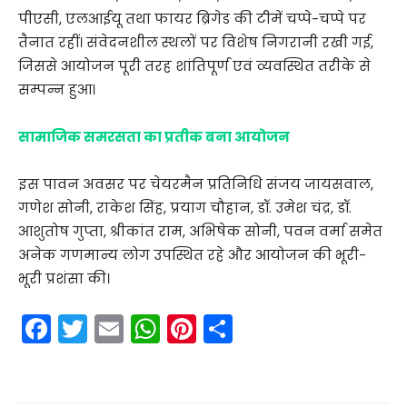
पीएसी, एलआईयू तथा फायर ब्रिगेड की टीमें चप्पे-चप्पे पर
तैनात रहीं। संवेदनशील स्थलों पर विशेष निगरानी रखी गई,
जिससे आयोजन पूरी तरह शांतिपूर्ण एवं व्यवस्थित तरीके से
सम्पन्न हुआ।
सामाजिक समरसता का प्रतीक बना आयोजन
इस पावन अवसर पर चेयरमैन प्रतिनिधि संजय जायसवाल,
गणेश सोनी, राकेश सिंह, प्रयाग चौहान, डॉ. उमेश चंद्र, डॉ.
आशुतोष गुप्ता, श्रीकांत राम, अभिषेक सोनी, पवन वर्मा समेत
अनेक गणमान्य लोग उपस्थित रहे और आयोजन की भूरी-
भूरी प्रशंसा की।
F
T
E
W
Pi
S
a
w
m
h
nt
h
c
itt
ai
a
er
ar