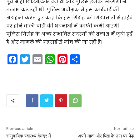
पूर्व से ही एफआईआर दर्ज थी और पुलिस इनकी सरगर्मी से
तलाश कर रही थी। पुलिस अधीक्षक ने इस कार्रवाई की
सराहना करते हुए कहा कि इस गिरोह की गिरफ्तारी से हाईवे
पर होने वाली चोरी की घटनाओं में काफी कमी आएगी।
पुलिस गिरोह के अन्य संभावित सदस्यों की तलाश में जुटी हुई
है और मामले की गहराई से जांच की जा रही है।
F
T
E
W
Pi
S
a
w
m
h
nt
h
c
itt
ai
a
er
ar
e
er
l
ts
e
e
b
A
st
o
p
o
p
k
Previous article
Next article
सामुदायिक स्वास्थ्य केन्द्र में
अपने माता और पिता के नाम पर पेड़