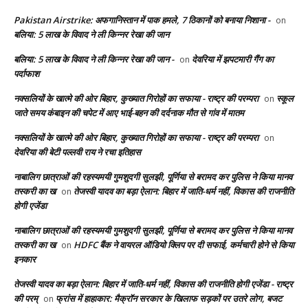
Pakistan Airstrike: अफगानिस्तान में पाक हमले, 7 ठिकानों को बनाया निशाना -
on
बलिया: 5 लाख के विवाद ने ली किन्नर रेखा की जान
बलिया: 5 लाख के विवाद ने ली किन्नर रेखा की जान -
देवरिया में झपटमारी गैंग का
on
पर्दाफाश
नक्सलियों के खात्मे की ओर बिहार, कुख्यात गिरोहों का सफाया - राष्ट्र की परम्परा
स्कूल
on
जाते समय कंबाइन की चपेट में आए भाई-बहन की दर्दनाक मौत से गांव में मातम
नक्सलियों के खात्मे की ओर बिहार, कुख्यात गिरोहों का सफाया - राष्ट्र की परम्परा
on
देवरिया की बेटी पल्लवी राय ने रचा इतिहास
नाबालिग छात्राओं की रहस्यमयी गुमशुदगी सुलझी, पूर्णिया से बरामद कर पुलिस ने किया मानव
तस्करी का ख
तेजस्वी यादव का बड़ा ऐलान: बिहार में जाति-धर्म नहीं, विकास की राजनीति
on
होगी एजेंडा
नाबालिग छात्राओं की रहस्यमयी गुमशुदगी सुलझी, पूर्णिया से बरामद कर पुलिस ने किया मानव
तस्करी का ख
HDFC बैंक ने वायरल ऑडियो क्लिप पर दी सफाई, कर्मचारी होने से किया
on
इनकार
तेजस्वी यादव का बड़ा ऐलान: बिहार में जाति-धर्म नहीं, विकास की राजनीति होगी एजेंडा - राष्ट्र
की परम्
फ्रांस में हाहाकार: मैक्रॉन सरकार के खिलाफ सड़कों पर उतरे लोग, बजट
on