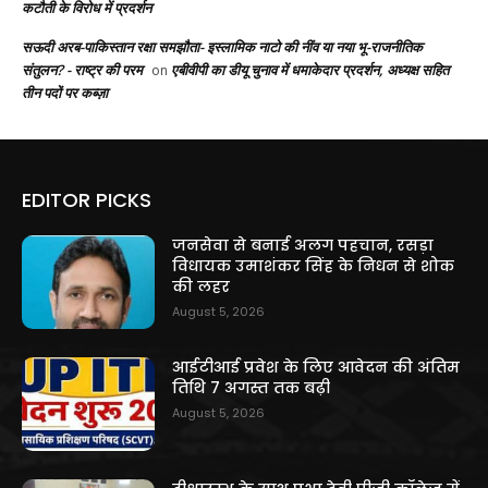
कटौती के विरोध में प्रदर्शन
सऊदी अरब-पाकिस्तान रक्षा समझौता- इस्लामिक नाटो की नींव या नया भू-राजनीतिक
संतुलन? - राष्ट्र की परम
एबीवीपी का डीयू चुनाव में धमाकेदार प्रदर्शन, अध्यक्ष सहित
on
तीन पदों पर कब्ज़ा
EDITOR PICKS
जनसेवा से बनाई अलग पहचान, रसड़ा
विधायक उमाशंकर सिंह के निधन से शोक
की लहर
August 5, 2026
आईटीआई प्रवेश के लिए आवेदन की अंतिम
तिथि 7 अगस्त तक बढ़ी
August 5, 2026