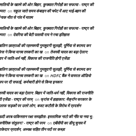
सलियों के खात्मे की ओर बिहार, कुख्यात गिरोहों का सफाया - राष्ट्र की
्परा
स्कूल जाते समय कंबाइन की चपेट में आए भाई-बहन की
on
दनाक मौत से गांव में मातम
सलियों के खात्मे की ओर बिहार, कुख्यात गिरोहों का सफाया - राष्ट्र की
्परा
देवरिया की बेटी पल्लवी राय ने रचा इतिहास
on
बालिग छात्राओं की रहस्यमयी गुमशुदगी सुलझी, पूर्णिया से बरामद कर
लिस ने किया मानव तस्करी का ख
तेजस्वी यादव का बड़ा ऐलान:
on
ार में जाति-धर्म नहीं, विकास की राजनीति होगी एजेंडा
बालिग छात्राओं की रहस्यमयी गुमशुदगी सुलझी, पूर्णिया से बरामद कर
लिस ने किया मानव तस्करी का ख
HDFC बैंक ने वायरल ऑडियो
on
लिप पर दी सफाई, कर्मचारी होने से किया इनकार
स्वी यादव का बड़ा ऐलान: बिहार में जाति-धर्म नहीं, विकास की राजनीति
ी एजेंडा - राष्ट्र की परम्
फ्रांस में हाहाकार: मैक्रॉन सरकार के
on
लाफ सड़कों पर उतरे लोग, बजट कटौती के विरोध में प्रदर्शन
दी अरब-पाकिस्तान रक्षा समझौता- इस्लामिक नाटो की नींव या नया भू-
जनीतिक संतुलन? - राष्ट्र की परम
एबीवीपी का डीयू चुनाव में
on
केदार प्रदर्शन, अध्यक्ष सहित तीन पदों पर कब्ज़ा