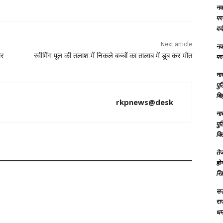
नक्
परम
दर्
Next article
नक्
ोर
स्वीमिंग पूल की तलाश में निकले बच्चों का तालाब में डूब कर मौत
परम
ना
पु
बिह
rkpnews@desk
ना
पु
क्
तेज
होग
खि
सऊ
रा
धमा