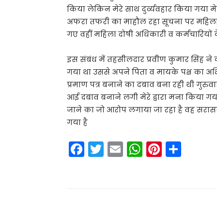
किया लेकिन मेरे साथ दुर्व्यवहार किया गया म
अफरा तफरी का माहौल रहा सूचना पर महिला प
गए वहीं महिला दोषी अधिकारी व कर्मचारियों के
इस संबंध में तहसीलदार प्रवीण कुमार सिंह ने
गया था उससे अपने पिता व मायके पक्ष का अभि
प्रमाण पत्र बनाने का दबाव बना रही थी गुरुव
आई दबाव बनाने लगी मेरे द्वारा मना किया गया 
जाने का जो आरोप लगाया जा रहा है वह सरासर ग
गया है
F
T
E
W
Pi
S
a
w
m
h
nt
h
c
itt
ai
a
er
ar
e
er
l
ts
e
e
b
A
st
Share