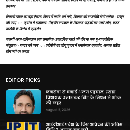
on
इनकार
तेजस्वी यादव का बड़ा ऐलान: बिहार में जाति-धर्म नहीं, विकास की राजनीति होगी एजेंडा - राष्ट्र
की परम्
फ्रांस में हाहाकार: मैक्रॉन सरकार के खिलाफ सड़कों पर उतरे लोग, बजट
on
कटौती के विरोध में प्रदर्शन
सऊदी अरब-पाकिस्तान रक्षा समझौता- इस्लामिक नाटो की नींव या नया भू-राजनीतिक
संतुलन? - राष्ट्र की परम
एबीवीपी का डीयू चुनाव में धमाकेदार प्रदर्शन, अध्यक्ष सहित
on
तीन पदों पर कब्ज़ा
EDITOR PICKS
जनसेवा से बनाई अलग पहचान, रसड़ा
विधायक उमाशंकर सिंह के निधन से शोक
की लहर
August 5, 2026
आईटीआई प्रवेश के लिए आवेदन की अंतिम
तिथि 7 अगस्त तक बढ़ी