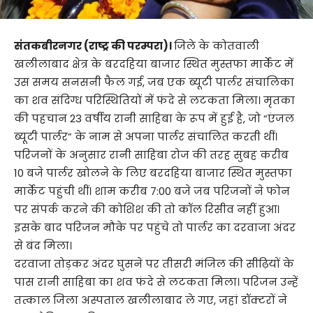
संतकबीरनगर (राष्ट्र की परम्परा)।
जिले के कोतवाली
खलीलाबाद क्षेत्र के बरदहिया बाजार स्थित मुस्तफा मार्केट में
उस समय सनसनी फैल गई, जब एक ब्यूटी पार्लर संचालिका
का शव संदिग्ध परिस्थितियों में फंदे से लटकता मिला। मृतका
की पहचान 23 वर्षीय रानी साहिबा के रूप में हुई है, जो “एंजल
ब्यूटी पार्लर” के नाम से अपना पार्लर संचालित करती थीं।
परिजनों के अनुसार रानी साहिबा रोज की तरह सुबह करीब
10 बजे पार्लर खोलने के लिए बरदहिया बाजार स्थित मुस्तफा
मार्केट पहुंची थीं। शाम करीब 7:00 बजे जब परिजनों ने फोन
पर संपर्क करने की कोशिश की तो कॉल रिसीव नहीं हुआ।
इसके बाद परिजन मौके पर पहुंचे तो पार्लर का दरवाजा अंदर
से बंद मिला।
दरवाजा तोड़कर अंदर घुसने पर तीसरी मंजिल की सीढ़ियों के
पास रानी साहिबा का शव फंदे से लटकता मिला। परिजन उन्हें
तत्काल जिला अस्पताल खलीलाबाद ले गए, जहां डॉक्टरों ने