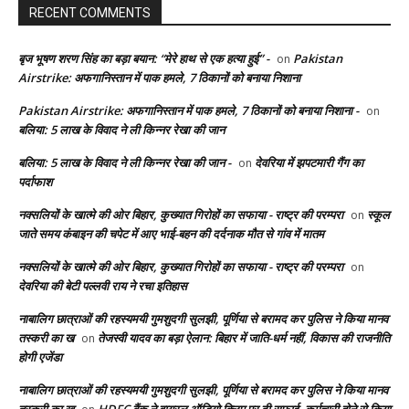
RECENT COMMENTS
बृज भूषण शरण सिंह का बड़ा बयान: “मेरे हाथ से एक हत्या हुई” -
Pakistan
on
Airstrike: अफगानिस्तान में पाक हमले, 7 ठिकानों को बनाया निशाना
Pakistan Airstrike: अफगानिस्तान में पाक हमले, 7 ठिकानों को बनाया निशाना -
on
बलिया: 5 लाख के विवाद ने ली किन्नर रेखा की जान
बलिया: 5 लाख के विवाद ने ली किन्नर रेखा की जान -
देवरिया में झपटमारी गैंग का
on
पर्दाफाश
नक्सलियों के खात्मे की ओर बिहार, कुख्यात गिरोहों का सफाया - राष्ट्र की परम्परा
स्कूल
on
जाते समय कंबाइन की चपेट में आए भाई-बहन की दर्दनाक मौत से गांव में मातम
नक्सलियों के खात्मे की ओर बिहार, कुख्यात गिरोहों का सफाया - राष्ट्र की परम्परा
on
देवरिया की बेटी पल्लवी राय ने रचा इतिहास
नाबालिग छात्राओं की रहस्यमयी गुमशुदगी सुलझी, पूर्णिया से बरामद कर पुलिस ने किया मानव
तस्करी का ख
तेजस्वी यादव का बड़ा ऐलान: बिहार में जाति-धर्म नहीं, विकास की राजनीति
on
होगी एजेंडा
नाबालिग छात्राओं की रहस्यमयी गुमशुदगी सुलझी, पूर्णिया से बरामद कर पुलिस ने किया मानव
तस्करी का ख
HDFC बैंक ने वायरल ऑडियो क्लिप पर दी सफाई, कर्मचारी होने से किया