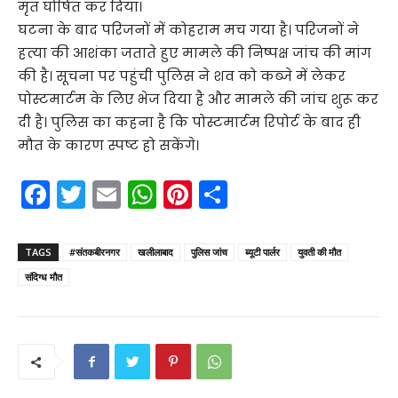
मृत घोषित कर दिया।
घटना के बाद परिजनों में कोहराम मच गया है। परिजनों ने
हत्या की आशंका जताते हुए मामले की निष्पक्ष जांच की मांग
की है। सूचना पर पहुंची पुलिस ने शव को कब्जे में लेकर
पोस्टमार्टम के लिए भेज दिया है और मामले की जांच शुरू कर
दी है। पुलिस का कहना है कि पोस्टमार्टम रिपोर्ट के बाद ही
मौत के कारण स्पष्ट हो सकेंगे।
F
T
E
W
Pi
S
a
w
m
h
nt
h
c
itt
ai
a
er
ar
TAGS
#संतकबीरनगर
खलीलाबाद
पुलिस जांच
ब्यूटी पार्लर
युवती की मौत
e
er
l
ts
e
e
संदिग्ध मौत
b
A
st
o
p
o
p
k