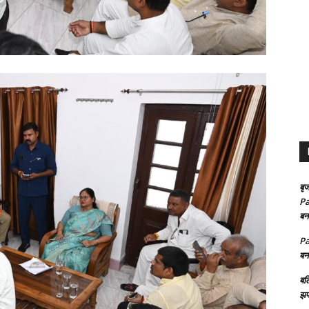
बृज
Pa
बन
Pa
बन
बल
झप