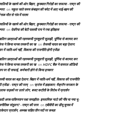
सलियों के खात्मे की ओर बिहार, कुख्यात गिरोहों का सफाया - राष्ट्र की
्परा
स्कूल जाते समय कंबाइन की चपेट में आए भाई-बहन की
on
दनाक मौत से गांव में मातम
सलियों के खात्मे की ओर बिहार, कुख्यात गिरोहों का सफाया - राष्ट्र की
्परा
देवरिया की बेटी पल्लवी राय ने रचा इतिहास
on
बालिग छात्राओं की रहस्यमयी गुमशुदगी सुलझी, पूर्णिया से बरामद कर
लिस ने किया मानव तस्करी का ख
तेजस्वी यादव का बड़ा ऐलान:
on
ार में जाति-धर्म नहीं, विकास की राजनीति होगी एजेंडा
बालिग छात्राओं की रहस्यमयी गुमशुदगी सुलझी, पूर्णिया से बरामद कर
लिस ने किया मानव तस्करी का ख
HDFC बैंक ने वायरल ऑडियो
on
लिप पर दी सफाई, कर्मचारी होने से किया इनकार
स्वी यादव का बड़ा ऐलान: बिहार में जाति-धर्म नहीं, विकास की राजनीति
ी एजेंडा - राष्ट्र की परम्
फ्रांस में हाहाकार: मैक्रॉन सरकार के
on
लाफ सड़कों पर उतरे लोग, बजट कटौती के विरोध में प्रदर्शन
दी अरब-पाकिस्तान रक्षा समझौता- इस्लामिक नाटो की नींव या नया भू-
जनीतिक संतुलन? - राष्ट्र की परम
एबीवीपी का डीयू चुनाव में
on
केदार प्रदर्शन, अध्यक्ष सहित तीन पदों पर कब्ज़ा