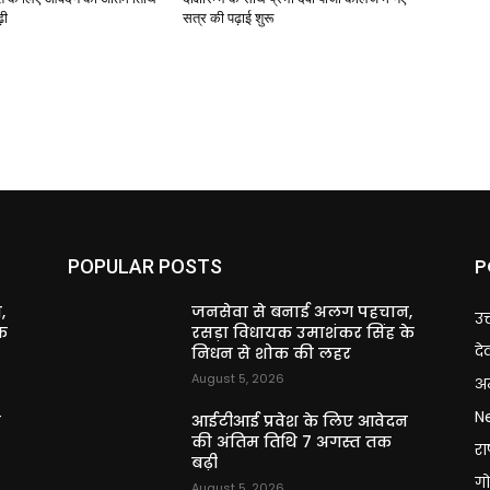
़ी
सत्र की पढ़ाई शुरू
P
POPULAR POSTS
,
जनसेवा से बनाई अलग पहचान,
उत
े
रसड़ा विधायक उमाशंकर सिंह के
दे
निधन से शोक की लहर
August 5, 2026
अन
N
न
आईटीआई प्रवेश के लिए आवेदन
की अंतिम तिथि 7 अगस्त तक
राष
बढ़ी
गो
August 5, 2026