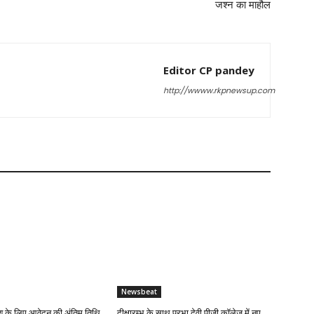
जश्न का माहौल
Editor CP pandey
http://wwww.rkpnewsup.com
Newsbeat
 के लिए आवेदन की अंतिम तिथि
दीक्षारम्भ के साथ प्रभा देवी पीजी कॉलेज में नए