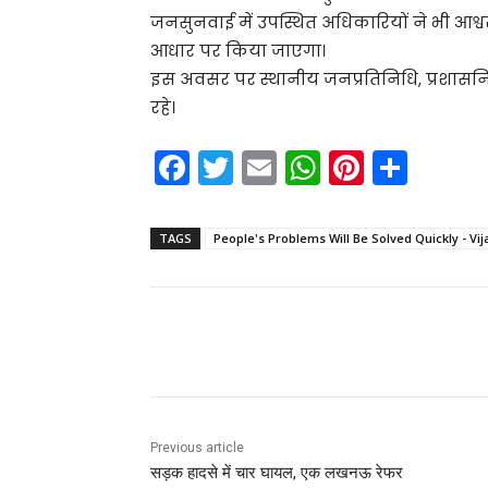
जनसुनवाई में उपस्थित अधिकारियों ने भी आश
आधार पर किया जाएगा।
इस अवसर पर स्थानीय जनप्रतिनिधि, प्रशासनि
रहे।
F
T
E
W
Pi
S
a
w
m
h
nt
h
c
itt
ai
a
er
ar
TAGS
People's Problems Will Be Solved Quickly - Vi
e
er
l
ts
e
e
b
A
st
o
p
Share
o
p
k
Previous article
सड़क हादसे में चार घायल, एक लखनऊ रेफर