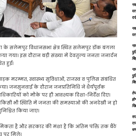
नक्
परम
दर्
नक्
परम
ना
 के सलेमपुर विधानसभा क्षेत्र स्थित सलेमपुर डॉक बंगला
पु
 गया। इस दौरान बड़ी संख्या में देवतुल्य जनता जनार्दन
बिह
त हुई।
ना
पु
 सड़क मरम्मत, स्वास्थ्य सुविधाओं, राजस्व व पुलिस संबंधित
क्
या। जनसुनवाई के दौरान जनप्रतिनिधि ने धैर्यपूर्वक
तेज
अधिकारियों को मौके पर ही आवश्यक दिशा-निर्देश दिए।
होग
ा कि किसी भी स्थिति में जनता की समस्याओं की अनदेखी न हो
खि
निश्चित किया जाए।
सऊ
रा
थमिकता है और सरकार की मंशा है कि अंतिम पंक्ति तक बैठे
धमा
य पर मिले।