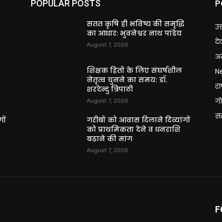
P
POPULAR POSTS
ि
सतत कृषि ही भविष्य की समृद्धि
उत
का आधार: भुवनेश्वर नाथ पांडेय
दे
August 7, 2026
अन
शिक्षक हितों के लिए संघर्षशील
N
नेतृत्व चुनने का समय: डॉ.
राष
शरदेन्दु त्रिपाठी
गो
August 7, 2026
स
ों
गरीबों को आवास दिलाने दिव्यांगों
को प्राथमिकता देने व धनराशि
बढ़ाने की मांग
August 7, 2026
F