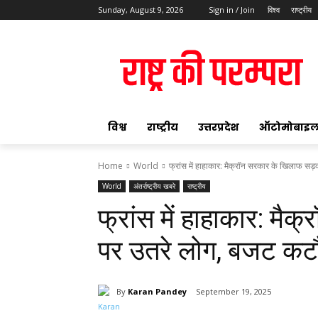
Sunday, August 9, 2026
Sign in / Join
विश्व
राष्ट्रीय
ok
विश्व
राष्ट्रीय
उत्तरप्रदेश
ऑटोमोबाइ
Home
World
फ्रांस में हाहाकार: मैक्रॉन सरकार के खिलाफ सड़
World
अंतर्राष्ट्रीय खबरे
राष्ट्रीय
pp
फ्रांस में हाहाकार: मै
t
पर उतरे लोग, बजट कटौती
By
Karan Pandey
September 19, 2025