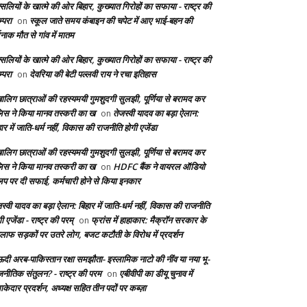
सलियों के खात्मे की ओर बिहार, कुख्यात गिरोहों का सफाया - राष्ट्र की
्परा
स्कूल जाते समय कंबाइन की चपेट में आए भाई-बहन की
on
दनाक मौत से गांव में मातम
सलियों के खात्मे की ओर बिहार, कुख्यात गिरोहों का सफाया - राष्ट्र की
्परा
देवरिया की बेटी पल्लवी राय ने रचा इतिहास
on
बालिग छात्राओं की रहस्यमयी गुमशुदगी सुलझी, पूर्णिया से बरामद कर
लिस ने किया मानव तस्करी का ख
तेजस्वी यादव का बड़ा ऐलान:
on
ार में जाति-धर्म नहीं, विकास की राजनीति होगी एजेंडा
बालिग छात्राओं की रहस्यमयी गुमशुदगी सुलझी, पूर्णिया से बरामद कर
लिस ने किया मानव तस्करी का ख
HDFC बैंक ने वायरल ऑडियो
on
लिप पर दी सफाई, कर्मचारी होने से किया इनकार
स्वी यादव का बड़ा ऐलान: बिहार में जाति-धर्म नहीं, विकास की राजनीति
ी एजेंडा - राष्ट्र की परम्
फ्रांस में हाहाकार: मैक्रॉन सरकार के
on
लाफ सड़कों पर उतरे लोग, बजट कटौती के विरोध में प्रदर्शन
दी अरब-पाकिस्तान रक्षा समझौता- इस्लामिक नाटो की नींव या नया भू-
जनीतिक संतुलन? - राष्ट्र की परम
एबीवीपी का डीयू चुनाव में
on
केदार प्रदर्शन, अध्यक्ष सहित तीन पदों पर कब्ज़ा