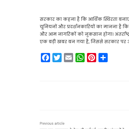
सरकार का कहना है कि आर्थिक स्थिरता बनाए 
यूनियनों और प्रदर्शनकारियों का मानना है कि
और आम नागरिकों को नुकसान होगा। अंतर्राष्ट्र
एक बड़ी खबर बन गया है, जिससे सरकार पर अप
F
T
E
W
Pi
S
a
w
m
h
nt
h
c
itt
ai
a
er
ar
e
er
l
ts
e
e
b
A
st
Share
o
p
o
p
k
Previous article