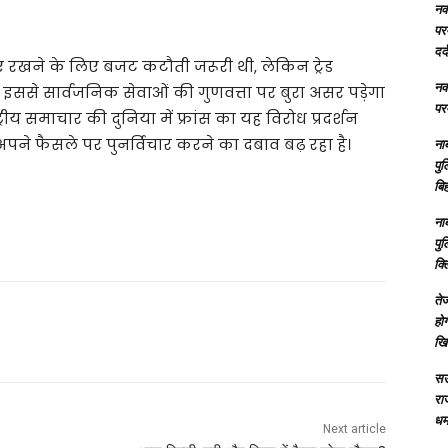
नक्
परम
दर्
रखने के लिए बजट कटौती जरूरी थी, लेकिन ट्रेड
नक्
 इससे सार्वजनिक सेवाओं की गुणवत्ता पर बुरा असर पड़ेगा
परम
ीय समाचार की दुनिया में फ्रांस का यह विरोध प्रदर्शन
ने फैसले पर पुनर्विचार करने का दबाव बढ़ रहा है।
ना
पु
बिह
ना
पु
क्
तेज
होग
खि
सऊ
रा
धमा
Next article