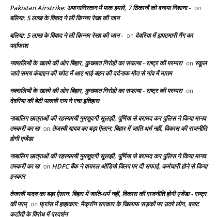
Pakistan Airstrike: अफगानिस्तान में पाक हमले, 7 ठिकानों को बनाया निशाना -
on
बलिया: 5 लाख के विवाद ने ली किन्नर रेखा की जान
बलिया: 5 लाख के विवाद ने ली किन्नर रेखा की जान -
देवरिया में झपटमारी गैंग का
on
पर्दाफाश
नक्सलियों के खात्मे की ओर बिहार, कुख्यात गिरोहों का सफाया - राष्ट्र की परम्परा
स्कूल
on
जाते समय कंबाइन की चपेट में आए भाई-बहन की दर्दनाक मौत से गांव में मातम
नक्सलियों के खात्मे की ओर बिहार, कुख्यात गिरोहों का सफाया - राष्ट्र की परम्परा
on
देवरिया की बेटी पल्लवी राय ने रचा इतिहास
नाबालिग छात्राओं की रहस्यमयी गुमशुदगी सुलझी, पूर्णिया से बरामद कर पुलिस ने किया मानव
तस्करी का ख
तेजस्वी यादव का बड़ा ऐलान: बिहार में जाति-धर्म नहीं, विकास की राजनीति
on
होगी एजेंडा
नाबालिग छात्राओं की रहस्यमयी गुमशुदगी सुलझी, पूर्णिया से बरामद कर पुलिस ने किया मानव
तस्करी का ख
HDFC बैंक ने वायरल ऑडियो क्लिप पर दी सफाई, कर्मचारी होने से किया
on
इनकार
तेजस्वी यादव का बड़ा ऐलान: बिहार में जाति-धर्म नहीं, विकास की राजनीति होगी एजेंडा - राष्ट्र
की परम्
फ्रांस में हाहाकार: मैक्रॉन सरकार के खिलाफ सड़कों पर उतरे लोग, बजट
on
कटौती के विरोध में प्रदर्शन