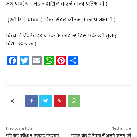
मधु पाण्डेय ( मेडल हासिल करने वाला प्रतिभागी )
पृथ्वी सिंह यादव ( गोल्ड मेडल जीतने वाला प्रतिभागी )
दिव्या ( डॉयरेक्टर चेंपक शिलाट स्पोर्टस एकेडमी बुनाई
विद्यालय मऊ )
F
T
E
W
Pi
S
a
w
m
h
nt
h
c
itt
ai
a
er
ar
e
er
l
ts
e
e
b
A
st
o
p
o
p
k
Previous article
Next article
यूपी बोर्ड परीक्षा में उत्कृष्ट प्रदर्शन
बाइक औऱ ई रिक्शा में आमने सामने की