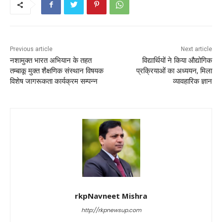
b
A
st
o
p
o
p
k
Previous article
Next article
नशामुक्त भारत अभियान के तहत
विद्यार्थियों ने किया औद्योगिक
तम्बाकू मुक्त शैक्षणिक संस्थान विषयक
प्रक्रियाओं का अध्ययन, मिला
विशेष जागरूकता कार्यक्रम सम्पन्न
व्यावहारिक ज्ञान
rkpNavneet Mishra
http://rkpnewsup.com