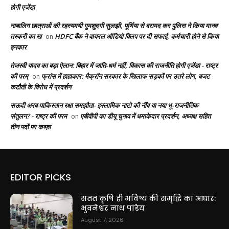
होगी एजेंडा
नाबालिग छात्राओं की रहस्यमयी गुमशुदगी सुलझी, पूर्णिया से बरामद कर पुलिस ने किया मानव
तस्करी का ख
HDFC बैंक ने वायरल ऑडियो क्लिप पर दी सफाई, कर्मचारी होने से किया
on
इनकार
तेजस्वी यादव का बड़ा ऐलान: बिहार में जाति-धर्म नहीं, विकास की राजनीति होगी एजेंडा - राष्ट्र
की परम्
फ्रांस में हाहाकार: मैक्रॉन सरकार के खिलाफ सड़कों पर उतरे लोग, बजट
on
कटौती के विरोध में प्रदर्शन
सऊदी अरब-पाकिस्तान रक्षा समझौता- इस्लामिक नाटो की नींव या नया भू-राजनीतिक
संतुलन? - राष्ट्र की परम
एबीवीपी का डीयू चुनाव में धमाकेदार प्रदर्शन, अध्यक्ष सहित
on
तीन पदों पर कब्ज़ा
EDITOR PICKS
सतत कृषि ही भविष्य की समृद्धि का आधार:
भुवनेश्वर नाथ पांडेय
August 7, 2026