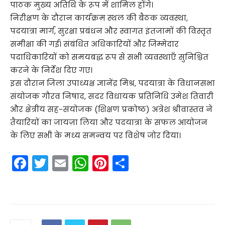
पाठक मुख्य अतिथि के रूप में शामिल होंगे।
निरीक्षण के दौरान कार्यक्रम स्थल की बैठक व्यवस्था,
पदयात्रा मार्ग, सुरक्षा प्रबंधन और स्वागत इंतजामों की विस्तृत
समीक्षा की गई। संबंधित अधिकारियों और जिम्मेदार
पदाधिकारियों को समयबद्ध रूप से सभी व्यवस्थाएँ सुनिश्चित
करने के निर्देश दिए गए।
इस दौरान जिला उपाध्यक्ष ज्ञानेंद्र मिश्र, पदयात्रा के विधानसभा
संयोजक गौरव निषाद, सदर विधायक प्रतिनिधि उमेश तिवारी
और क्षेत्रीय सह-संयोजक (शिक्षण प्रकोष्ठ) अत्रेश श्रीवास्तव ने
तैयारियों का जायज़ा लिया और पदयात्रा के सफल आयोजन
के लिए सभी के मध्य समन्वय पर विशेष जोर दिया।
F
T
E
W
Pi
S
a
w
m
h
nt
h
c
itt
ai
a
er
ar
e
er
l
ts
e
e