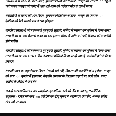
नक्सलियों के खात्मे की ओर बिहार, कुख्यात गिरोहों का सफाया - राष्ट्र की परम्परा
स्कूल
on
जाते समय कंबाइन की चपेट में आए भाई-बहन की दर्दनाक मौत से गांव में मातम
नक्सलियों के खात्मे की ओर बिहार, कुख्यात गिरोहों का सफाया - राष्ट्र की परम्परा
on
देवरिया की बेटी पल्लवी राय ने रचा इतिहास
नाबालिग छात्राओं की रहस्यमयी गुमशुदगी सुलझी, पूर्णिया से बरामद कर पुलिस ने किया मानव
तस्करी का ख
तेजस्वी यादव का बड़ा ऐलान: बिहार में जाति-धर्म नहीं, विकास की राजनीति
on
होगी एजेंडा
नाबालिग छात्राओं की रहस्यमयी गुमशुदगी सुलझी, पूर्णिया से बरामद कर पुलिस ने किया मानव
तस्करी का ख
HDFC बैंक ने वायरल ऑडियो क्लिप पर दी सफाई, कर्मचारी होने से किया
on
इनकार
तेजस्वी यादव का बड़ा ऐलान: बिहार में जाति-धर्म नहीं, विकास की राजनीति होगी एजेंडा - राष्ट्र
की परम्
फ्रांस में हाहाकार: मैक्रॉन सरकार के खिलाफ सड़कों पर उतरे लोग, बजट
on
कटौती के विरोध में प्रदर्शन
सऊदी अरब-पाकिस्तान रक्षा समझौता- इस्लामिक नाटो की नींव या नया भू-राजनीतिक
संतुलन? - राष्ट्र की परम
एबीवीपी का डीयू चुनाव में धमाकेदार प्रदर्शन, अध्यक्ष सहित
on
तीन पदों पर कब्ज़ा