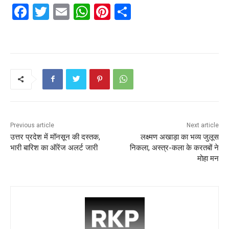
F
T
E
W
Pi
S
a
w
m
h
nt
h
c
itt
ai
a
er
ar
e
er
l
ts
e
e
b
A
st
o
p
o
p
k
Previous article
Next article
उत्तर प्रदेश में मॉनसून की दस्तक,
लक्ष्मण अखाड़ा का भव्य जुलूस
भारी बारिश का ऑरेंज अलर्ट जारी
निकला, अस्त्र-कला के करतबों ने
मोहा मन