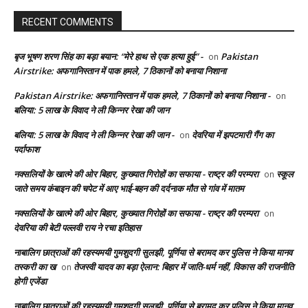
RECENT COMMENTS
बृज भूषण शरण सिंह का बड़ा बयान: “मेरे हाथ से एक हत्या हुई” -
Pakistan
on
Airstrike: अफगानिस्तान में पाक हमले, 7 ठिकानों को बनाया निशाना
Pakistan Airstrike: अफगानिस्तान में पाक हमले, 7 ठिकानों को बनाया निशाना -
on
बलिया: 5 लाख के विवाद ने ली किन्नर रेखा की जान
बलिया: 5 लाख के विवाद ने ली किन्नर रेखा की जान -
देवरिया में झपटमारी गैंग का
on
पर्दाफाश
नक्सलियों के खात्मे की ओर बिहार, कुख्यात गिरोहों का सफाया - राष्ट्र की परम्परा
स्कूल
on
जाते समय कंबाइन की चपेट में आए भाई-बहन की दर्दनाक मौत से गांव में मातम
नक्सलियों के खात्मे की ओर बिहार, कुख्यात गिरोहों का सफाया - राष्ट्र की परम्परा
on
देवरिया की बेटी पल्लवी राय ने रचा इतिहास
नाबालिग छात्राओं की रहस्यमयी गुमशुदगी सुलझी, पूर्णिया से बरामद कर पुलिस ने किया मानव
तस्करी का ख
तेजस्वी यादव का बड़ा ऐलान: बिहार में जाति-धर्म नहीं, विकास की राजनीति
on
होगी एजेंडा
नाबालिग छात्राओं की रहस्यमयी गुमशुदगी सुलझी, पूर्णिया से बरामद कर पुलिस ने किया मानव