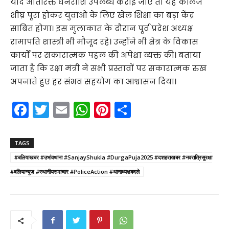
यदि अतिरिक्त धनराशि उपलब्ध कराई जाए तो यह कॉलेज
शीघ्र पूरा होकर युवाओं के लिए खेल शिक्षा का बड़ा केंद्र
साबित होगा। इस मुलाकात के दौरान पूर्व प्रदेश अध्यक्ष
रामापति शास्त्री भी मौजूद रहे। उन्होंने भी क्षेत्र के विकास
कार्यों पर सकारात्मक पहल की अपेक्षा व्यक्त की। बताया
जाता है कि रक्षा मंत्री ने सभी प्रस्तावों पर सकारात्मक रुख
अपनाते हुए हर संभव सहयोग का आश्वासन दिया।
F
T
E
W
Pi
S
a
w
m
h
nt
h
c
itt
ai
a
er
ar
TAGS
e
er
l
ts
e
e
#बलियाखबर #उभांवथाना #SanjayShukla #DurgaPuja2025 #दशहराखबर #नवरात्रिसुरक्षा
b
A
st
#बलियान्यूज़ #स्थानीयसमाचार #PoliceAction #थानाध्यक्षबदले
o
p
o
p
k