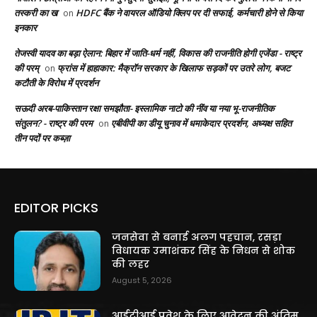
तस्करी का ख
HDFC बैंक ने वायरल ऑडियो क्लिप पर दी सफाई, कर्मचारी होने से किया
on
इनकार
तेजस्वी यादव का बड़ा ऐलान: बिहार में जाति-धर्म नहीं, विकास की राजनीति होगी एजेंडा - राष्ट्र
की परम्
फ्रांस में हाहाकार: मैक्रॉन सरकार के खिलाफ सड़कों पर उतरे लोग, बजट
on
कटौती के विरोध में प्रदर्शन
सऊदी अरब-पाकिस्तान रक्षा समझौता- इस्लामिक नाटो की नींव या नया भू-राजनीतिक
संतुलन? - राष्ट्र की परम
एबीवीपी का डीयू चुनाव में धमाकेदार प्रदर्शन, अध्यक्ष सहित
on
तीन पदों पर कब्ज़ा
EDITOR PICKS
जनसेवा से बनाई अलग पहचान, रसड़ा
विधायक उमाशंकर सिंह के निधन से शोक
की लहर
August 5, 2026
आईटीआई प्रवेश के लिए आवेदन की अंतिम