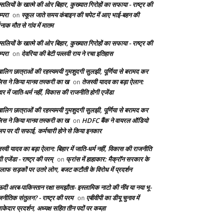
सलियों के खात्मे की ओर बिहार, कुख्यात गिरोहों का सफाया - राष्ट्र की
्परा
स्कूल जाते समय कंबाइन की चपेट में आए भाई-बहन की
on
दनाक मौत से गांव में मातम
सलियों के खात्मे की ओर बिहार, कुख्यात गिरोहों का सफाया - राष्ट्र की
्परा
देवरिया की बेटी पल्लवी राय ने रचा इतिहास
on
बालिग छात्राओं की रहस्यमयी गुमशुदगी सुलझी, पूर्णिया से बरामद कर
लिस ने किया मानव तस्करी का ख
तेजस्वी यादव का बड़ा ऐलान:
on
ार में जाति-धर्म नहीं, विकास की राजनीति होगी एजेंडा
बालिग छात्राओं की रहस्यमयी गुमशुदगी सुलझी, पूर्णिया से बरामद कर
लिस ने किया मानव तस्करी का ख
HDFC बैंक ने वायरल ऑडियो
on
लिप पर दी सफाई, कर्मचारी होने से किया इनकार
स्वी यादव का बड़ा ऐलान: बिहार में जाति-धर्म नहीं, विकास की राजनीति
ी एजेंडा - राष्ट्र की परम्
फ्रांस में हाहाकार: मैक्रॉन सरकार के
on
लाफ सड़कों पर उतरे लोग, बजट कटौती के विरोध में प्रदर्शन
दी अरब-पाकिस्तान रक्षा समझौता- इस्लामिक नाटो की नींव या नया भू-
जनीतिक संतुलन? - राष्ट्र की परम
एबीवीपी का डीयू चुनाव में
on
केदार प्रदर्शन, अध्यक्ष सहित तीन पदों पर कब्ज़ा