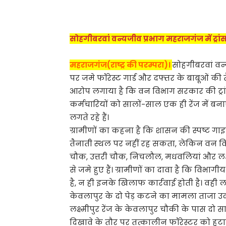
Share
सोहगीबरवां वन्यजीव प्रभाग महराजगंज में ट्
महराजगंज(राष्ट्र की परम्परा)।
सोहगीबरवां वन्यज
पर जमे फॉरेस्ट गार्ड और दफ्तर के बाबूओं की तै
आरोप लगाया है कि वन विभाग सरकार की ट्रांस
कर्मचारियों को सालों-साल एक ही रेंज में बन
लगते रहे हैं।
ग्रामीणों का कहना है कि शासन की स्पष्ट गा
तैनाती स्थल पर नहीं रह सकता, लेकिन वन वि
चौक, उत्तरी चौक, निचलौल, मधवलियां और लक्ष्मीप
से जमे हुए हैं। ग्रामीणों का दावा है कि विभ
है, न ही इनके खिलाफ कार्रवाई होती है। वही 
केवलापुर के दो पेड़ कटने का मामला ताजा उदा
लक्ष्मीपुर रेंज के केवलापुर चौकी के पास दो स
दिखावे के तौर पर तत्कालीन फॉरेस्टर को हटा