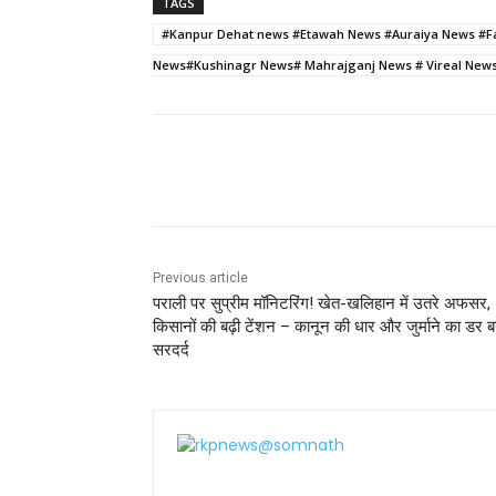
c
itt
ai
a
er
ar
TAGS
e
er
l
ts
e
e
#Kanpur Dehat news #Etawah News #Auraiya News #F
b
A
st
News#Kushinagr News# Mahrajganj News # Vireal News
o
p
o
p
k
Share
Previous article
पराली पर सुप्रीम मॉनिटरिंग! खेत-खलिहान में उतरे अफसर,
किसानों की बढ़ी टेंशन – कानून की धार और जुर्माने का डर ब
सरदर्द