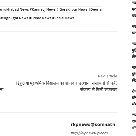
नक्
परम
arrukhabad News #Kannauj News # Gorakhpur News #Deoria
दर्
#Highlight News #Crime News #Social News
नक्
परम
ना
पु
बिह
ना
पु
Next article
क्
डिहुलिया प्राथमिक विद्यालय का शानदार उत्थान: संसाधनों से नहीं,
ना
संकल्प से मिली सफलता
तेज
होग
खि
सऊ
रा
rkpnews@somnath
धमा
http://rkpnewsup.com