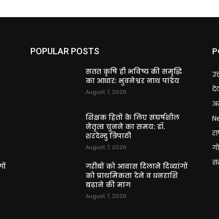
P
POPULAR POSTS
ि
सतत कृषि ही भविष्य की समृद्धि
उत
का आधार: भुवनेश्वर नाथ पांडेय
दे
August 7, 2026
अन
शिक्षक हितों के लिए संघर्षशील
N
नेतृत्व चुनने का समय: डॉ.
राष
शरदेन्दु त्रिपाठी
गो
August 7, 2026
स
ों
गरीबों को आवास दिलाने दिव्यांगों
को प्राथमिकता देने व धनराशि
बढ़ाने की मांग
August 7, 2026