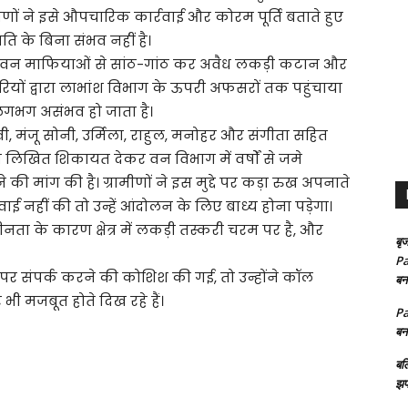
मीणों ने इसे औपचारिक कार्रवाई और कोरम पूर्ति बताते हुए
 के बिना संभव नहीं है।
मचारी वन माफियाओं से सांठ-गांठ कर अवैध लकड़ी कटान और
मचारियों द्वारा लाभांश विभाग के ऊपरी अफसरों तक पहुंचाया
लगभग असंभव हो जाता है।
ेवी, मंजू सोनी, उर्मिला, राहुल, मनोहर और संगीता सहित
लिखित शिकायत देकर वन विभाग में वर्षों से जमे
 की मांग की है। ग्रामीणों ने इस मुद्दे पर कड़ा रुख अपनाते
ई नहीं की तो उन्हें आंदोलन के लिए बाध्य होना पड़ेगा।
ता के कारण क्षेत्र में लकड़ी तस्करी चरम पर है, और
बृज
Pa
 पर संपर्क करने की कोशिश की गई, तो उन्होंने कॉल
बन
भी मजबूत होते दिख रहे हैं।
Pa
बन
बल
झप