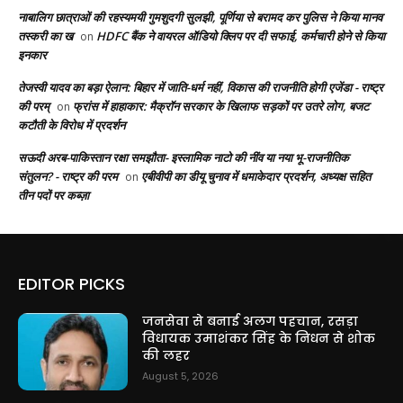
नाबालिग छात्राओं की रहस्यमयी गुमशुदगी सुलझी, पूर्णिया से बरामद कर पुलिस ने किया मानव
तस्करी का ख
HDFC बैंक ने वायरल ऑडियो क्लिप पर दी सफाई, कर्मचारी होने से किया
on
इनकार
तेजस्वी यादव का बड़ा ऐलान: बिहार में जाति-धर्म नहीं, विकास की राजनीति होगी एजेंडा - राष्ट्र
की परम्
फ्रांस में हाहाकार: मैक्रॉन सरकार के खिलाफ सड़कों पर उतरे लोग, बजट
on
कटौती के विरोध में प्रदर्शन
सऊदी अरब-पाकिस्तान रक्षा समझौता- इस्लामिक नाटो की नींव या नया भू-राजनीतिक
संतुलन? - राष्ट्र की परम
एबीवीपी का डीयू चुनाव में धमाकेदार प्रदर्शन, अध्यक्ष सहित
on
तीन पदों पर कब्ज़ा
EDITOR PICKS
जनसेवा से बनाई अलग पहचान, रसड़ा
विधायक उमाशंकर सिंह के निधन से शोक
की लहर
August 5, 2026