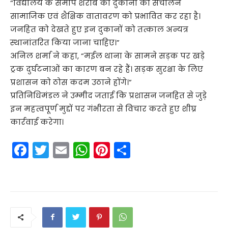
“विद्यालय के समीप शराब की दुकानों का संचालन
सामाजिक एवं शैक्षिक वातावरण को प्रभावित कर रहा है।
जनहित को देखते हुए इन दुकानों को तत्काल अन्यत्र
स्थानांतरित किया जाना चाहिए।”
अनिल शर्मा ने कहा, “मईल थाना के सामने सड़क पर खड़े
ट्रक दुर्घटनाओं का कारण बन रहे हैं। सड़क सुरक्षा के लिए
प्रशासन को ठोस कदम उठाने होंगे।”
प्रतिनिधिमंडल ने उम्मीद जताई कि प्रशासन जनहित से जुड़े
इन महत्वपूर्ण मुद्दों पर गंभीरता से विचार करते हुए शीघ्र
कार्रवाई करेगा।
F
T
E
W
Pi
S
a
w
m
h
nt
h
c
itt
ai
a
er
ar
e
er
l
ts
e
e
b
A
st