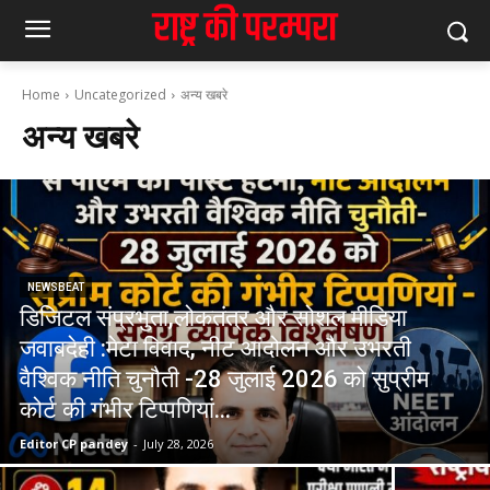
Home
Uncategorized
अन्य खबरे
अन्य खबरे
NEWSBEAT
डिजिटल संप्रभुता,लोकतंत्र और सोशल मीडिया
जवाबदेही :मेटा विवाद, नीट आंदोलन और उभरती
वैश्विक नीति चुनौती -28 जुलाई 2026 को सुप्रीम
कोर्ट की गंभीर टिप्पणियां...
Editor CP pandey
-
July 28, 2026