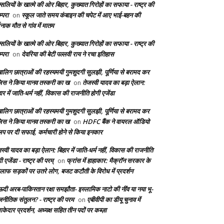
सलियों के खात्मे की ओर बिहार, कुख्यात गिरोहों का सफाया - राष्ट्र की
्परा
स्कूल जाते समय कंबाइन की चपेट में आए भाई-बहन की
on
दनाक मौत से गांव में मातम
सलियों के खात्मे की ओर बिहार, कुख्यात गिरोहों का सफाया - राष्ट्र की
्परा
देवरिया की बेटी पल्लवी राय ने रचा इतिहास
on
बालिग छात्राओं की रहस्यमयी गुमशुदगी सुलझी, पूर्णिया से बरामद कर
लिस ने किया मानव तस्करी का ख
तेजस्वी यादव का बड़ा ऐलान:
on
ार में जाति-धर्म नहीं, विकास की राजनीति होगी एजेंडा
बालिग छात्राओं की रहस्यमयी गुमशुदगी सुलझी, पूर्णिया से बरामद कर
लिस ने किया मानव तस्करी का ख
HDFC बैंक ने वायरल ऑडियो
on
लिप पर दी सफाई, कर्मचारी होने से किया इनकार
स्वी यादव का बड़ा ऐलान: बिहार में जाति-धर्म नहीं, विकास की राजनीति
ी एजेंडा - राष्ट्र की परम्
फ्रांस में हाहाकार: मैक्रॉन सरकार के
on
लाफ सड़कों पर उतरे लोग, बजट कटौती के विरोध में प्रदर्शन
दी अरब-पाकिस्तान रक्षा समझौता- इस्लामिक नाटो की नींव या नया भू-
जनीतिक संतुलन? - राष्ट्र की परम
एबीवीपी का डीयू चुनाव में
on
केदार प्रदर्शन, अध्यक्ष सहित तीन पदों पर कब्ज़ा