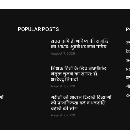
P
POPULAR POSTS
ि
सतत कृषि ही भविष्य की समृद्धि
उत
का आधार: भुवनेश्वर नाथ पांडेय
दे
August 7, 2026
अन
शिक्षक हितों के लिए संघर्षशील
N
नेतृत्व चुनने का समय: डॉ.
राष
शरदेन्दु त्रिपाठी
गो
August 7, 2026
स
ों
गरीबों को आवास दिलाने दिव्यांगों
को प्राथमिकता देने व धनराशि
बढ़ाने की मांग
August 7, 2026