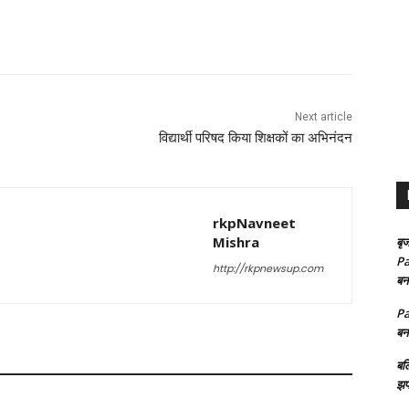
Next article
विद्यार्थी परिषद किया शिक्षकों का अभिनंदन
rkpNavneet
Mishra
बृज
Pa
http://rkpnewsup.com
बन
Pa
बन
बल
झप