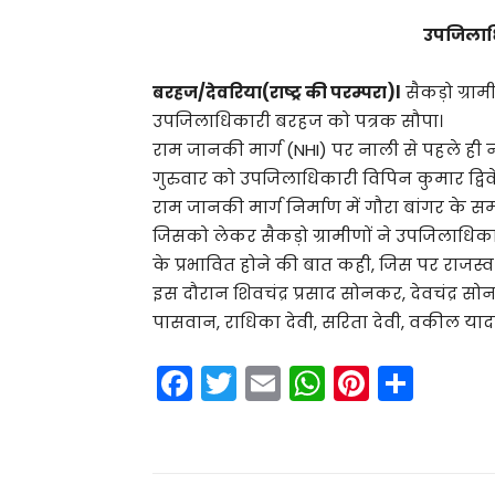
उपजिलाधि
बरहज/देवरिया(राष्ट्र की परम्परा)l
सैकड़ो ग्राम
उपजिलाधिकारी बरहज को पत्रक सौपा।
राम जानकी मार्ग (NHI) पर नाली से पहले ही न
गुरुवार को उपजिलाधिकारी विपिन कुमार द्विव
राम जानकी मार्ग निर्माण में गौरा बांगर के सम
जिसको लेकर सैकड़ो ग्रामीणों ने उपजिलाधिका
के प्रभावित होने की बात कही, जिस पर राजस्व
इस दौरान शिवचंद्र प्रसाद सोनकर, देवचंद्र 
पासवान, राधिका देवी, सरिता देवी, वकील या
F
T
E
W
Pi
S
a
w
m
h
nt
h
c
itt
ai
a
er
ar
e
er
l
ts
e
e