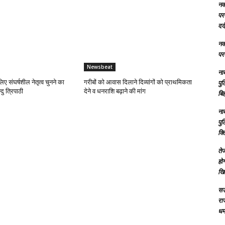
नक्
परम
दर्
नक्
परम
Newsbeat
ना
लिए संघर्षशील नेतृत्व चुनने का
गरीबों को आवास दिलाने दिव्यांगों को प्राथमिकता
पु
दु त्रिपाठी
देने व धनराशि बढ़ाने की मांग
बिह
ना
पु
क्
तेज
होग
खि
सऊ
रा
धमा